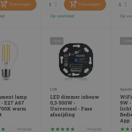
Toevoegen
Toevoegen
aad
Op voorraad
Op vo
- 50%
- 23%
LCB
Spectr
ament lamp
LED dimmer inbouw
WiFi
 - E27 A67
0,3-500W -
9W -
2700K warm
Universeel - Fase
licht
t
afsnijding
Bedi
App
Vergelijk
Vergelijk