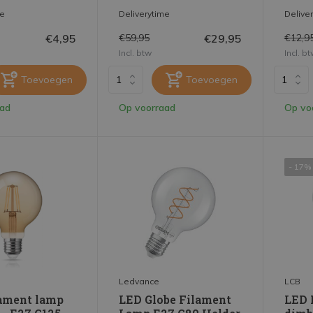
me
Deliverytime
Delive
€4,95
€29,95
€59,95
€12,9
Incl. btw
Incl. b
Toevoegen
Toevoegen
aad
Op voorraad
Op vo
- 17%
Ledvance
LCB
ament lamp
LED Globe Filament
LED 