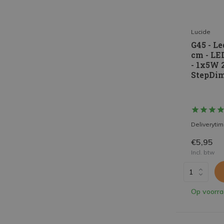
Lucide
G45 - Le
cm - LE
- 1x5W 
StepDim
Deliveryti
€5,95
Incl. btw
Op voorr