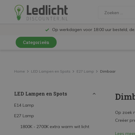
Op werkdagen voor 18:00 uur besteld, d
Categorieën
LED Lampen en Spots
LED Railspots
Home
LED Lampen en Spots
E27 Lamp
Dimbaar
LED Panelen
LED Lampen en Spots
Dimb
LED TL
LED Plafondlampen en Wandlampen
E14 Lamp
Op zoek n
E27 Lamp
LED Schijnwerpers
Creëer pre
1800K - 2700K extra warm wit licht
LED High Bay lampen
Lees mee