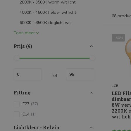
2800K - 3500K warm wit licht
LED Strips
4000K - 4500K helder wit licht
Decoratieve verlichting
68 produc
6000K - 6500K daglicht wit
LED Buitenverlichting
Toon meer
LED Noodverlichting
- 50%
Installatiemateriaal
Prijs (€)
Mega Sale
Verduurzaming
Tot
LED TL verlichting
LCB
Fitting
LED Fil
dimbaar
E27
(37)
8W verv
2200K 
E14
(1)
wit lich
Lichtkleur - Kelvin