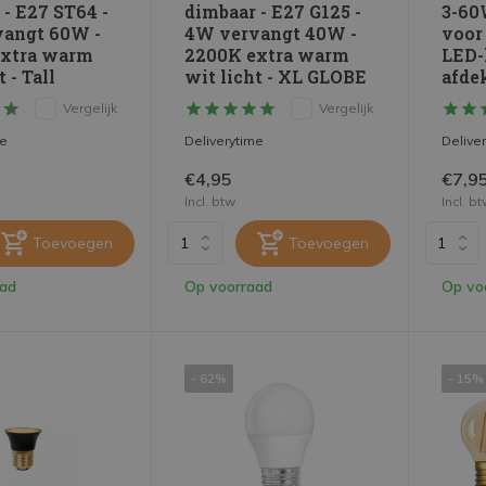
 - E27 ST64 -
dimbaar - E27 G125 -
3-60
angt 60W -
4W vervangt 40W -
voor
extra warm
2200K extra warm
LED-
 - Tall
wit licht - XL GLOBE
afde
Vergelijk
Vergelijk
me
Deliverytime
Delive
€4,95
€7,9
Incl. btw
Incl. b
Toevoegen
Toevoegen
aad
Op voorraad
Op vo
- 62%
- 15%