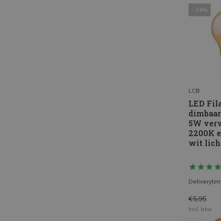
- 34%
LCB
LED Fil
dimbaar
5W verv
2200K 
wit lich
Deliveryti
€5,95
Incl. btw