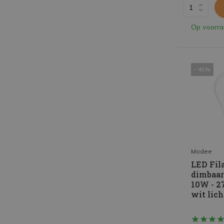
Op voorr
- 45%
Modee
LED Fil
dimbaar
10W - 
wit lich