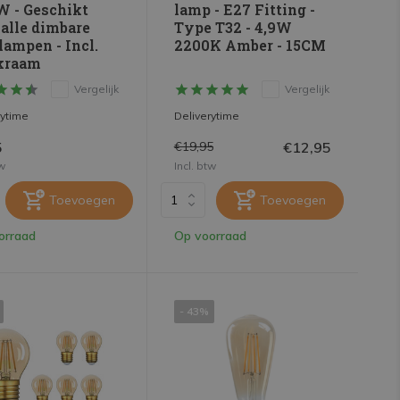
W - Geschikt
lamp - E27 Fitting -
 alle dimbare
Type T32 - 4,9W
lampen - Incl.
2200K Amber - 15CM
kraam
Vergelijk
Vergelijk
rytime
Deliverytime
5
€12,95
€19,95
tw
Incl. btw
Toevoegen
Toevoegen
orraad
Op voorraad
- 43%