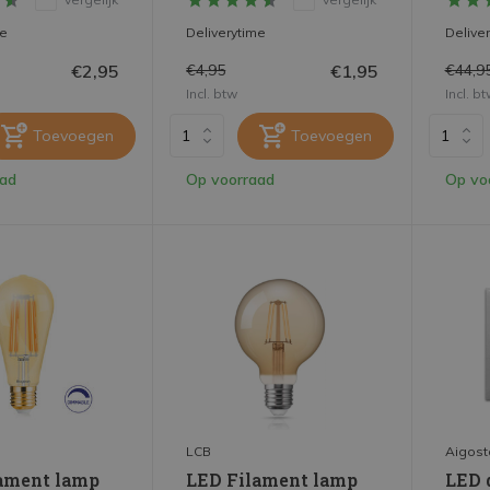
me
Deliverytime
Delive
€2,95
€1,95
€4,95
€44,9
Incl. btw
Incl. b
Toevoegen
Toevoegen
aad
Op voorraad
Op vo
LCB
Aigost
ament lamp
LED Filament lamp
LED 