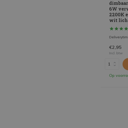
dimbaar
6W verv
2200K 
wit licht
Deliveryti
€2,95
Incl. btw
Op voorr