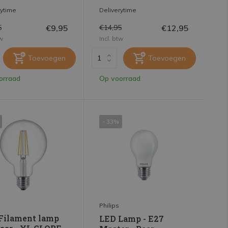
rytime
Deliverytime
€9,95
€12,95
5
€14,95
tw
Incl. btw
Toevoegen
Toevoegen
orraad
Op voorraad
- 33%
Philips
Filament lamp
LED Lamp - E27