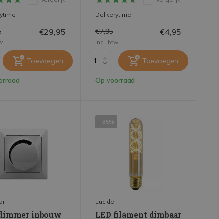
rytime
Deliverytime
€29,95
€4,95
5
€7,95
tw
Incl. btw
Toevoegen
Toevoegen
orraad
Op voorraad
- 35%
ar
Lucide
dimmer inbouw
LED filament dimbaar