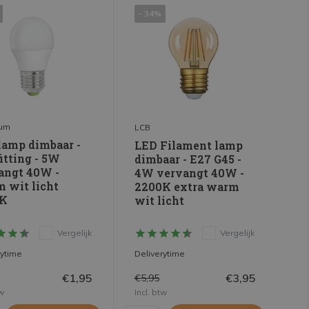
- 34%
rum
LCB
lamp dimbaar -
LED Filament lamp
itting - 5W
dimbaar - E27 G45 -
angt 40W -
4W vervangt 40W -
 wit licht
2200K extra warm
0K
wit licht
Vergelijk
Vergelijk
rytime
Deliverytime
€1,95
€3,95
€5,95
tw
Incl. btw