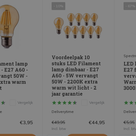
- 10%
- 67%
Spect
Voordeelpak 10
stuks LED Filament
ament lamp
LED 
lamp dimbaar - E27
 - E27 A60 -
E27 f
A60 - 5W vervangt
angt 50W -
verv
50W - 2200K extra
extra warm
Warm
warm wit licht - 2
t
300
jaar garantie
Vergelijk
Vergelijk
me
Deliverytime
Delive
€3,95
€44,95
€49,95
€5,95
Incl. btw
Incl. b