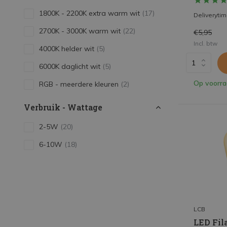
1800K - 2200K extra warm wit
(17)
Deliveryti
2700K - 3000K warm wit
(22)
€5,95
Incl. btw
4000K helder wit
(5)
6000K daglicht wit
(5)
Op voorr
RGB - meerdere kleuren
(2)
Verbruik - Wattage
2-5W
(20)
6-10W
(18)
11-15W
(1)
16-20W
(1)
LCB
LED Fil