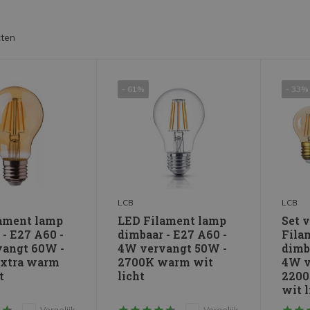
ten
- 61%
- 33%
LCB
LCB
ament lamp
LED Filament lamp
Set 
 - E27 A60 -
dimbaar - E27 A60 -
Fila
angt 60W -
4W vervangt 50W -
dimba
extra warm
2700K warm wit
4W v
t
licht
2200
wit l
Vergelijk
Vergelijk