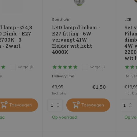
Spectrum
LCB
d lamp - Ø 4,3
LED lamp dimbaar -
Set 
D Dimb. - E27
E27 fitting - 6W
Fila
2700K - 3
vervangt 41W -
dimba
 - Zwart
Helder wit licht
4W v
4000K
2200
wit l
Vergelijk
Vergelijk
me
Deliverytime
Delive
€1,50
€3,95
€19,9
Incl. btw
Incl. b
Toevoegen
Toevoegen
aad
Op voorraad
Op vo