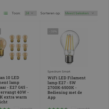
Toon:
Sorteren op:
- 38%
Spectrum Smart
van 10 LED
WiFi LED Filament
ment lamp
lamp E27 - 5W
ar - E27 G45 -
2700K-6500K -
ervangt 40W -
Bediening met de
K extra warm
App
icht
Vergelijk
Vergelijk