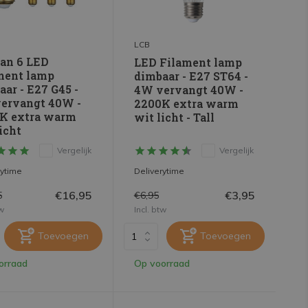
LCB
van 6 LED
LED Filament lamp
ment lamp
dimbaar - E27 ST64 -
ar - E27 G45 -
4W vervangt 40W -
ervangt 40W -
2200K extra warm
K extra warm
wit licht - Tall
icht
Vergelijk
Vergelijk
rytime
Deliverytime
€16,95
€3,95
5
€6,95
tw
Incl. btw
Toevoegen
Toevoegen
orraad
Op voorraad