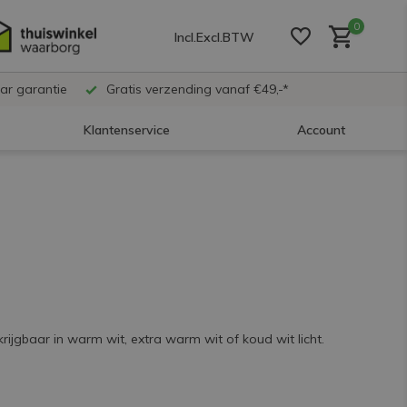
0
Incl.
Excl.
BTW
ar garantie
Gratis verzending vanaf €49,-*
Klantenservice
Account
Account aanmaken
Account aanmaken
Account aanmaken
jgbaar in warm wit, extra warm wit of koud wit licht.