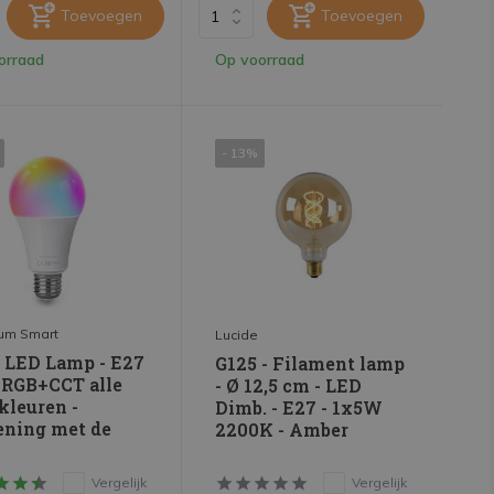
Toevoegen
Toevoegen
orraad
Op voorraad
- 13%
um Smart
Lucide
 LED Lamp - E27
G125 - Filament lamp
 RGB+CCT alle
- Ø 12,5 cm - LED
kleuren -
Dimb. - E27 - 1x5W
ening met de
2200K - Amber
Vergelijk
Vergelijk