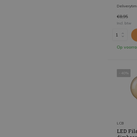
Deliveryti
€8,95
Incl. btw
Op voorr
- 40%
LCB
LED Fil