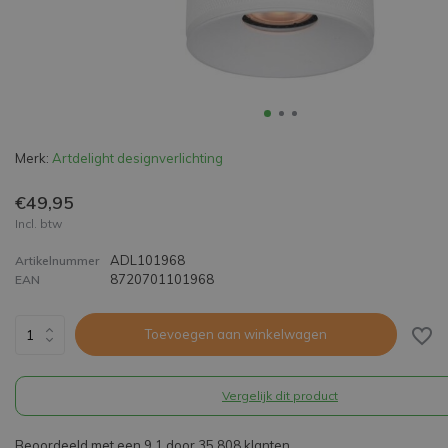
Merk:
Artdelight designverlichting
€49,95
Incl. btw
ADL101968
Artikelnummer
8720701101968
EAN
Toevoegen aan winkelwagen
Vergelijk dit product
Beoordeeld met een 9,1 door 35.808 klanten