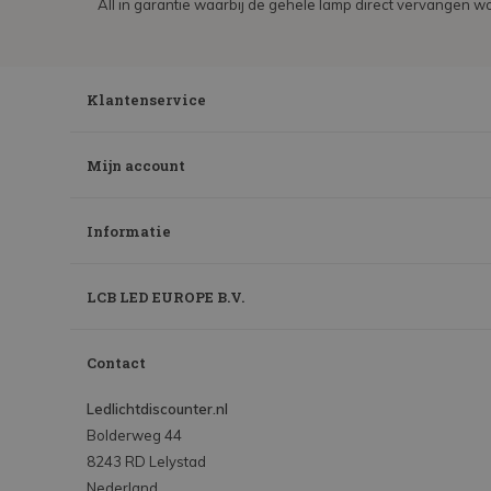
All in garantie waarbij de gehele lamp direct vervangen wo
Klantenservice
Mijn account
Informatie
LCB LED EUROPE B.V.
Contact
Ledlichtdiscounter.nl
Bolderweg 44
8243 RD Lelystad
Nederland