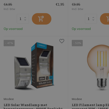
€4,95
€9,95
€1,95
Incl. btw
Incl. btw
Op voorraad
Op voorraad
- 47%
- 50%
Modee
Modee
LED Solar Wandlamp met
LED Filament lamp E2
bewegingssensor - 9000K Daglicht
vervangt 33W - 1800K