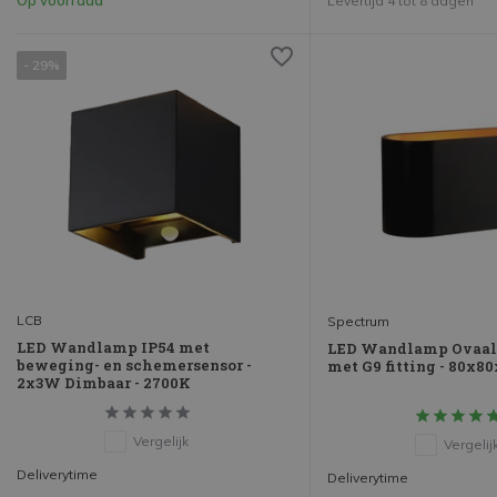
Levertijd 4 tot 8 dagen
- 29%
LCB
Spectrum
LED Wandlamp IP54 met
LED Wandlamp Ovaal 
beweging- en schemersensor -
met G9 fitting - 80x
2x3W Dimbaar - 2700K
Vergelijk
Vergelij
Deliverytime
Deliverytime