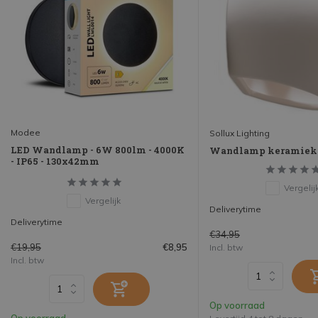
Modee
Sollux Lighting
LED Wandlamp - 6W 800lm - 4000K
Wandlamp keramiek
- IP65 - 130x42mm
Vergelij
Vergelijk
Deliverytime
Deliverytime
€34,95
€19,95
€8,95
Incl. btw
Incl. btw
Op voorraad
Op voorraad