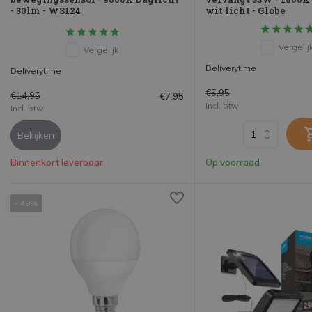
- 30lm - WS124
wit licht - Globe
Vergelij
Vergelijk
Deliverytime
Deliverytime
€5,95
€14,95
€7,95
Incl. btw
Incl. btw
Bekijken
Binnenkort leverbaar
Op voorraad
- 49%