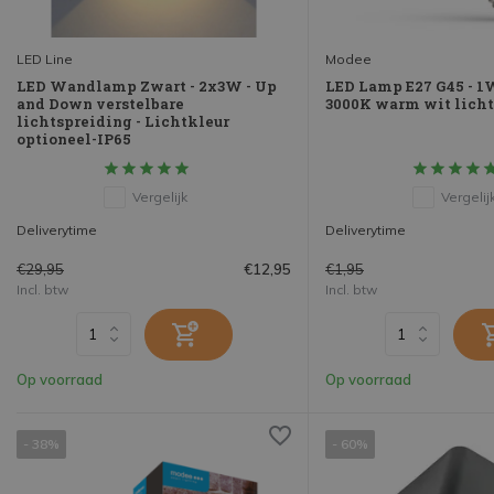
LED Line
Modee
LED Wandlamp Zwart - 2x3W - Up
LED Lamp E27 G45 - 1
and Down verstelbare
3000K warm wit licht 
lichtspreiding - Lichtkleur
optioneel-IP65
Vergelijk
Vergelij
Deliverytime
Deliverytime
€29,95
€1,95
€12,95
Incl. btw
Incl. btw
Op voorraad
Op voorraad
- 38%
- 60%