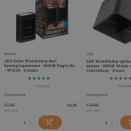
Modee
LCB
LED Solar Wandlamp met
LED Wandlamp oplaa
bewegingssensor - 9000K Daglicht
sensor - 3000K Warm w
- WS126 - 2 stuks
10x10x8cm - Zwart
Vergelijk
Vergelij
Deliverytime
Deliverytime
€7,95
€14,95
€4,95
Incl. btw
Incl. btw