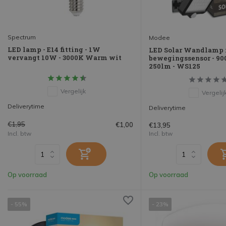
Spectrum
Modee
LED lamp - E14 fitting - 1W
LED Solar Wandlamp
vervangt 10W - 3000K Warm wit
bewegingssensor - 90
250lm - WS125
Vergelijk
Vergelij
Deliverytime
Deliverytime
€1,95
€1,00
€13,95
Incl. btw
Incl. btw
Op voorraad
Op voorraad
- 55%
- 23%