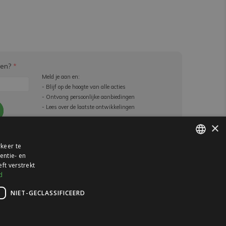
ven?
*
Meld je aan en:
- Blijf op de hoogte van alle acties
- Ontvang persoonlijke aanbiedingen
- Lees over de laatste ontwikkelingen
×
e beperkingen
keer te
entie- en
DUTCH
ft verstrekt
GERMAN
d
NIET-GECLASSIFICEERD