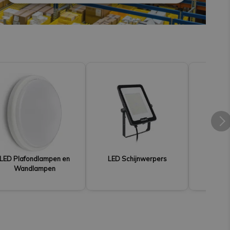
LED Plafondlampen en
LED Schijnwerpers
LED Hi
Wandlampen