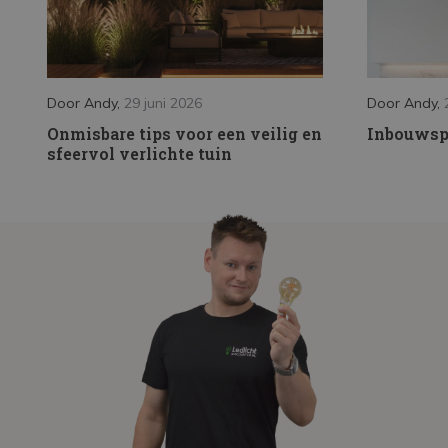
Door
Andy
,
29 juni 2026
Door
Andy
,
Onmisbare tips voor een veilig en
Inbouwspo
sfeervol verlichte tuin