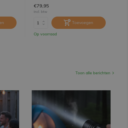
€79,95
€9
Incl. btw
Inc
en
Toevoegen
Op voorraad
Op
Toon alle berichten