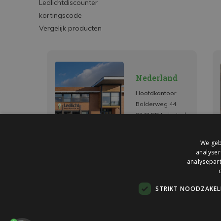
Ledlichtdiscounter
kortingscode
Vergelijk producten
Nederland
Hoofdkantoor
Bolderweg 44
8243 RD Lelystad
We geb
analyser
analysepart
STRIKT NOODZAKELI