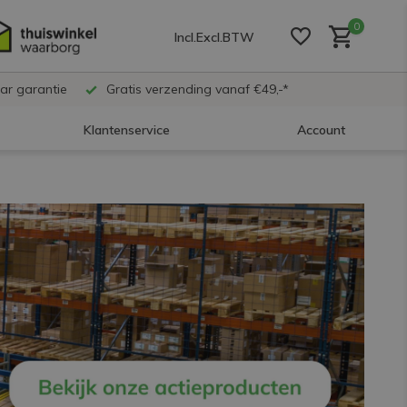
0
Incl.
Excl.
BTW
ar garantie
Gratis verzending vanaf €49,-*
Klantenservice
Account
Account aanmaken
Account aanmaken
Account aanmaken