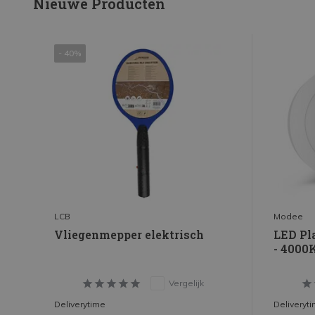
Nieuwe Producten
- 40%
LCB
Modee
Vliegenmepper elektrisch
LED Pl
- 4000
Vergelijk
Deliverytime
Deliveryt