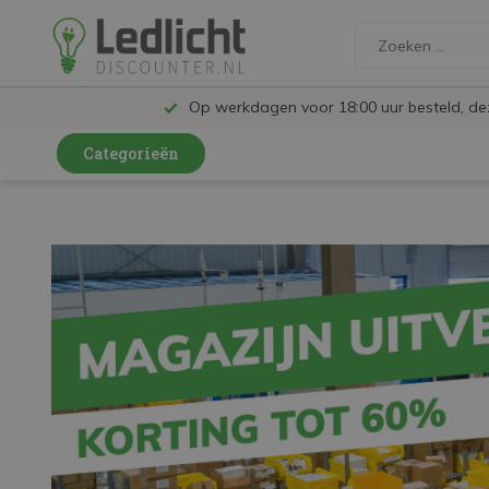
Op werkdagen voor 18:00 uur besteld, d
Categorieën
LED Lampen en Spots
LED Railspots
LED Panelen
LED TL
LED Plafondlampen en Wandlampen
LED Schijnwerpers
LED High Bay lampen