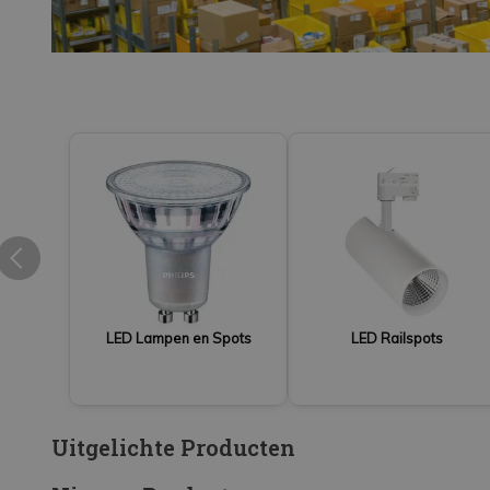
LED Strips
Decoratieve verlichting
LED Buitenverlichting
LED Noodverlichting
Installatiemateriaal
Mega Sale
Verduurzaming
LED TL verlichting
LED Lampen en Spots
LED Railspots
Uitgelichte Producten