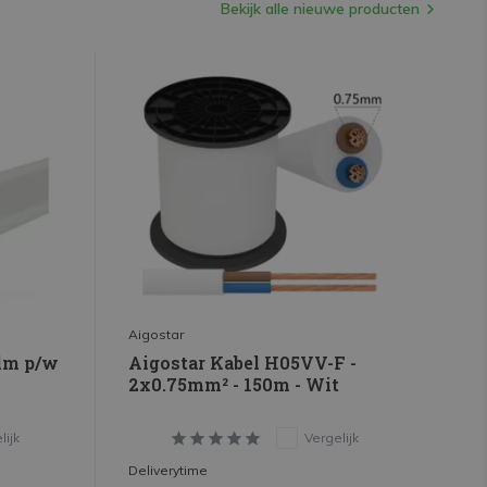
Bekijk alle nieuwe producten
Aigostar
Ai
3lm p/w
Aigostar Kabel H05VV-F -
Ti
2x0.75mm² - 150m - Wit
La
- 
lijk
Vergelijk
Deliverytime
De