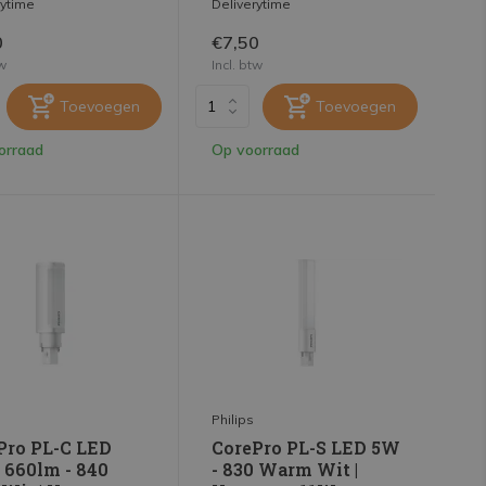
rytime
Deliverytime
0
€7,50
tw
Incl. btw
Toevoegen
Toevoegen
orraad
Op voorraad
Philips
Pro PL-C LED
CorePro PL-S LED 5W
 660lm - 840
- 830 Warm Wit |