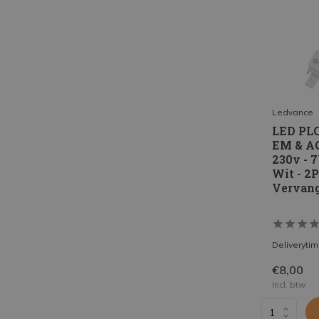
Ledvance
LED PL
EM & A
230v - 
Wit - 2P
Vervan
Deliveryti
€8,00
Incl. btw