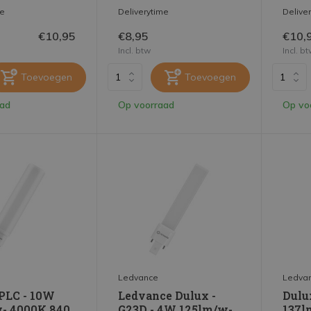
me
Deliverytime
Delive
€10,95
€8,95
€10,
Incl. btw
Incl. b
Toevoegen
Toevoegen
aad
Op voorraad
Op vo
Ledvance
Ledva
 PLC - 10W
Ledvance Dulux -
Dulu
- 4000K 840
G23D - 4W 125lm/w-
137l