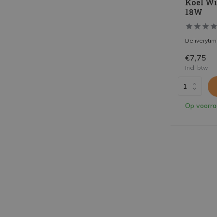
Koel Wi
18W
Deliveryti
€7,75
Incl. btw
Op voorr