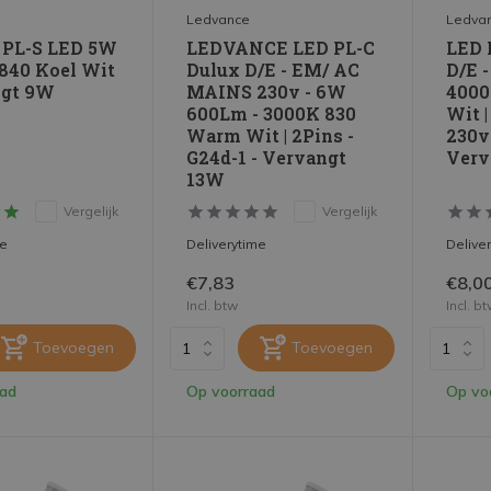
Ledvance
Ledva
 PL-S LED 5W
LEDVANCE LED PL-C
LED 
 840 Koel Wit
Dulux D/E - EM/ AC
D/E 
ngt 9W
MAINS 230v - 6W
4000
600Lm - 3000K 830
Wit 
Warm Wit | 2Pins -
230v 
G24d-1 - Vervangt
Verv
13W
Vergelijk
Vergelijk
me
Deliverytime
Delive
€7,83
€8,0
Incl. btw
Incl. b
Toevoegen
Toevoegen
aad
Op voorraad
Op vo