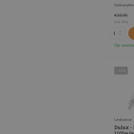
Deliveryti
€16,95
Incl. btw
Op voorr
- 22%
Ledvance
Dulux -
110lm/w