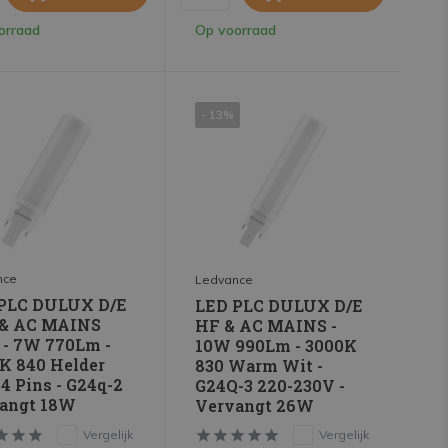
orraad
Op voorraad
- 13%
nce
Ledvance
PLC DULUX D/E
LED PLC DULUX D/E
 & AC MAINS
HF & AC MAINS -
 - 7W 770Lm -
10W 990Lm - 3000K
K 840 Helder
830 Warm Wit -
 4 Pins - G24q-2
G24Q-3 220-230V -
angt 18W
Vervangt 26W
Vergelijk
Vergelijk