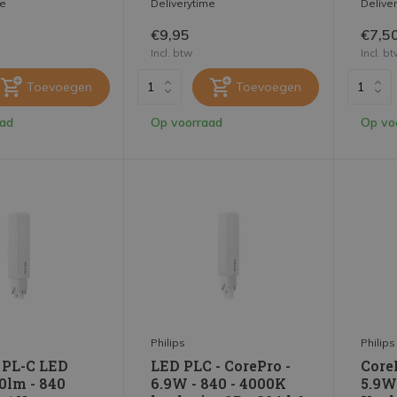
me
Deliverytime
Delive
€9,95
€7,5
Incl. btw
Incl. b
Toevoegen
Toevoegen
aad
Op voorraad
Op vo
Philips
Philips
 PL-C LED
LED PLC - CorePro -
Core
0lm - 840
6.9W - 840 - 4000K
5.9W