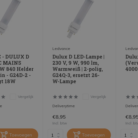
Ledvance
Ledva
C - DULUX D
Dulux D LED-Lampe |
Dulu
C MAINS
230 V, 9 W, 990 lm,
(Ver
7W 840 Helder
Warmweiß | 2-polig,
4000
in - G24D-2 -
G24Q-3, ersetzt 26-
gt 18W
W-Lampe
Vergelijk
Vergelijk
me
Deliverytime
Delive
€8,95
€8,9
Incl. btw
Incl. b
Toevoegen
Toevoegen