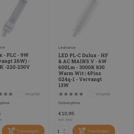
nce
Ledvance
x - PLC - 9W
LED PL-C Dulux - HF
vangt 26W) -
& AC MAINS V - 6W
K -220-230V
600Lm - 3000K 830
Warm Wit | 4Pins
G24q-1 - Vervangt
13W
Vergelijk
Vergelijk
rytime
Deliverytime
5
€10,95
tw
Incl. btw
Toevoegen
Toevoegen