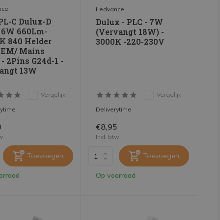
nce
Ledvance
PL-C Dulux-D
Dulux - PLC - 7W
- 6W 660Lm-
(Vervangt 18W) -
K 840 Helder
3000K -220-230V
| EM/ Mains
- 2Pins G24d-1 -
angt 13W
Vergelijk
Vergelijk
rytime
Deliverytime
0
€8,95
tw
Incl. btw
Toevoegen
Toevoegen
orraad
Op voorraad