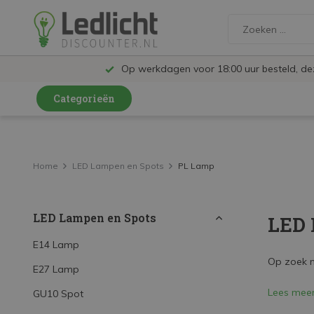
Op werkdagen voor 18:00 uur besteld, d
Categorieën
LED Lampen en Spots
LED Railspots
Home
LED Lampen en Spots
PL Lamp
LED Panelen
LED Lampen en Spots
LED 
LED TL
LED Plafondlampen en Wandlampen
E14 Lamp
Op zoek na
E27 Lamp
LED Schijnwerpers
Lees mee
GU10 Spot
LED High Bay lampen