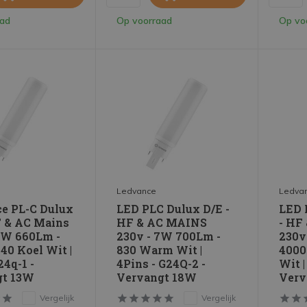
aad
Op voorraad
Op vo
Ledvance
Ledva
e PL-C Dulux
LED PLC Dulux D/E -
LED 
F & AC Mains
HF & AC MAINS
- HF
6W 660Lm -
230v - 7W 700Lm -
230v
40 Koel Wit |
830 Warm Wit |
4000
24q-1 -
4Pins - G24Q-2 -
Wit |
gt 13W
Vervangt 18W
Verv
Vergelijk
Vergelijk