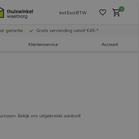
0
Incl.
Excl.
BTW
ar garantie
Gratis verzending vanaf €49,-*
Klantenservice
Account
Account aanmaken
Account aanmaken
Account aanmaken
duurzaam. Bekijk ons uitgebreide aanbod!