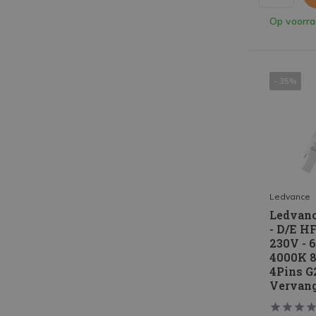
Op voorr
- 35%
Ledvance
Ledvanc
- D/E H
230V - 
4000K 8
4Pins G
Vervan