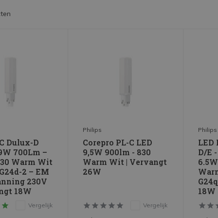
ten
Philips
Philips
C Dulux-D
Corepro PL-C LED
LED 
,9W 700Lm –
9,5W 900lm - 830
D/E 
830 Warm Wit
Warm Wit | Vervangt
6.5W
s G24d-2 – EM
26W
Warm
anning 230V
G24q
ngt 18W
18W
Vergelijk
Vergelijk