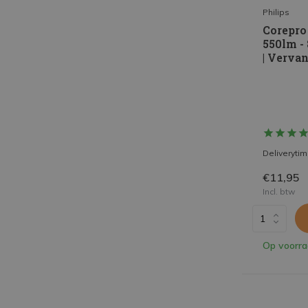
Philips
Corepro
550lm -
| Verva
Deliveryti
€11,95
Incl. btw
Op voorr