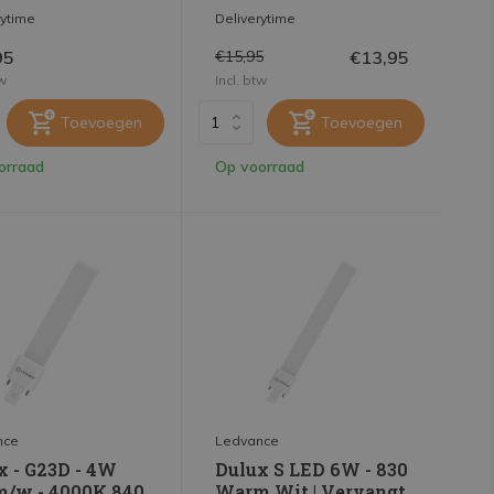
rytime
Deliverytime
95
€13,95
€15,95
tw
Incl. btw
Toevoegen
Toevoegen
orraad
Op voorraad
nce
Ledvance
x - G23D - 4W
Dulux S LED 6W - 830
m/w - 4000K 840
Warm Wit | Vervangt