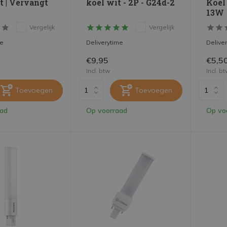
t | Vervangt
koel wit - 2P - G24d-2
Koel
13W
Vergelijk
Vergelijk
me
Deliverytime
Delive
€9,95
€5,5
Incl. btw
Incl. b
Toevoegen
Toevoegen
aad
Op voorraad
Op vo