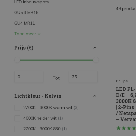
LED inbouwspots
LED Strips
49 produc
GU5.3 MR16
Decoratieve verlichting
GU4 MR11
LED Buitenverlichting
Toon meer
LED Noodverlichting
Prijs (€)
Installatiemateriaal
Mega Sale
Verduurzaming
Tot
LED TL verlichting
Philips
LED PL-
D/E – 6
Lichtkleur - Kelvin
3000K 
| 2-Pin
2700K - 3000K warm wit
(3)
/ Netsp
4000K helder wit
(1)
– Verva
2700K - 3000K 830
(1)