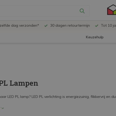
ezelfde dag verzonden*
30 dagen retourtermijn
Tot 10 ja
Keuzehulp
PL Lampen
ar LED PL lamp? LED PL verlichting is energiezuinig, flikkervrij en 
r