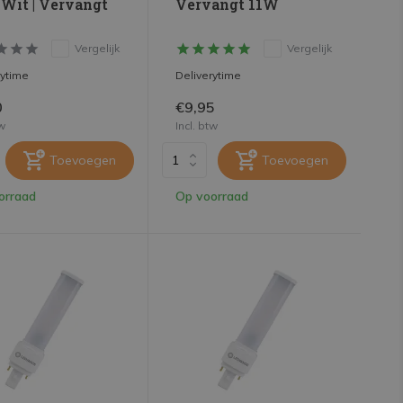
 Wit | Vervangt
Vervangt 11W
Vergelijk
Vergelijk
rytime
Deliverytime
0
€9,95
tw
Incl. btw
Toevoegen
Toevoegen
orraad
Op voorraad