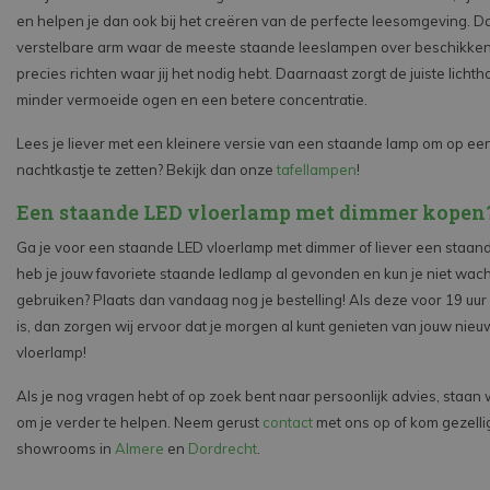
en helpen je dan ook bij het creëren van de perfecte leesomgeving. Da
verstelbare arm waar de meeste staande leeslampen over beschikken, k
precies richten waar jij het nodig hebt. Daarnaast zorgt de juiste licht
minder vermoeide ogen en een betere concentratie.
Lees je liever met een kleinere versie van een staande lamp om op een t
nachtkastje te zetten? Bekijk dan onze
tafellampen
!
Een staande LED vloerlamp met dimmer kopen
Ga je voor een staande LED vloerlamp met dimmer of liever een staan
heb je jouw favoriete staande ledlamp al gevonden en kun je niet wac
gebruiken? Plaats dan vandaag nog je bestelling! Als deze voor 19 uur 
is, dan zorgen wij ervoor dat je morgen al kunt genieten van jouw nie
vloerlamp!
Als je nog vragen hebt of op zoek bent naar persoonlijk advies, staan w
om je verder te helpen. Neem gerust
contact
met ons op of kom gezellig
showrooms in
Almere
en
Dordrecht
.