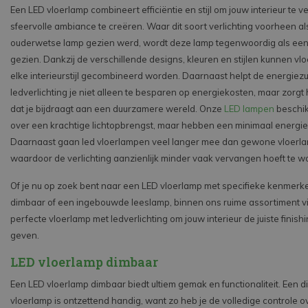
Een LED vloerlamp combineert efficiëntie en stijl om jouw interieur te v
sfeervolle ambiance te creëren. Waar dit soort verlichting voorheen a
ouderwetse lamp gezien werd, wordt deze lamp tegenwoordig als een s
gezien. Dankzij de verschillende designs, kleuren en stijlen kunnen v
elke interieurstijl gecombineerd worden. Daarnaast helpt de energiezu
ledverlichting je niet alleen te besparen op energiekosten, maar zorgt 
dat je bijdraagt aan een duurzamere wereld. Onze
LED lampen
beschik
over een krachtige lichtopbrengst, maar hebben een minimaal energie
Daarnaast gaan led vloerlampen veel langer mee dan gewone vloerl
waardoor de verlichting aanzienlijk minder vaak vervangen hoeft te w
Of je nu op zoek bent naar een LED vloerlamp met specifieke kenmerke
dimbaar of een ingebouwde leeslamp, binnen ons ruime assortiment vi
perfecte vloerlamp met ledverlichting om jouw interieur de juiste finishi
geven.
LED vloerlamp dimbaar
Een LED vloerlamp dimbaar biedt ultiem gemak en functionaliteit. Een 
vloerlamp is ontzettend handig, want zo heb je de volledige controle o