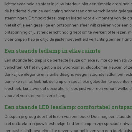
lichthoeveelheid en sfeer in jouw interieur. Met een simpele draai aan 
de helderheid van de verlichting aanpassen aan verschillende geleg
stemmingen. Dit maakt deze lampen ideaal voor elk moment van de da
niet uit of je een gezellige en ontspannen sfeer wilt creëren voor een 
ontspanning of juist helder licht nodig hebt om te werken of te lezen, 
vloerlampen heb je altijd de juiste hoeveelheid verlichting binnen hand
Een staande ledlamp in elke ruimte
Een staande ledlamp is dé perfecte keuze om elke ruimte op een stijlvo
verlichten. Of het nu gaat om de woonkamer, slaapkamer, keuken of ze
dankzij de elegante en slanke designs voegen staande ledlampen extr
aan elke ruimte. Gebruik de lamp om specifieke gebieden te accentuer
leeshoek, kunstwerk of decoratie, of kies juist voor een variant welke 
voorziet van sfeervolle verlichting.
Een staande LED leeslamp: comfortabel ontsp
Ontspan je graag door het lezen van een boek? Dan mag een staande
niet ontbreken in jouw leeshoekje. Led leeslampen zijn speciaal ontw
een juiste lichthoeveelheid te geven voor het lezen van een boek, tijdsc