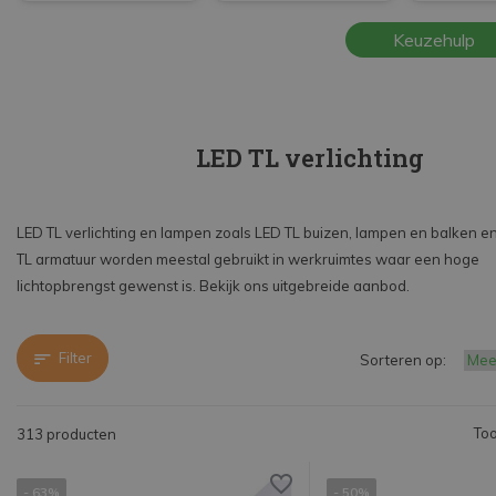
Beantwoord een paar vragen en vind de beste
Keuzehulp
lamp voor jou in LED TL verlichting.
LED TL verlichting
LED TL verlichting en lampen zoals LED TL buizen, lampen en balken e
TL armatuur worden meestal gebruikt in werkruimtes waar een hoge
lichtopbrengst gewenst is. Bekijk ons uitgebreide aanbod.
Filter
Sorteren op:
Too
313 producten
- 63%
- 50%