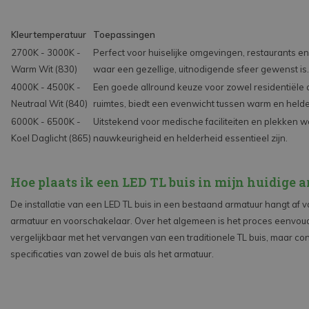
Kleurtemperatuur
Toepassingen
2700K - 3000K -
Perfect voor huiselijke omgevingen, restaurants e
Warm Wit (830)
waar een gezellige, uitnodigende sfeer gewenst is.
4000K - 4500K -
Een goede allround keuze voor zowel residentiële
Neutraal Wit (840)
ruimtes, biedt een evenwicht tussen warm en helder
6000K - 6500K -
Uitstekend voor medische faciliteiten en plekken 
Koel Daglicht (865)
nauwkeurigheid en helderheid essentieel zijn.
Hoe plaats ik een LED TL buis in mijn huidige 
De installatie van een LED TL buis in een bestaand armatuur hangt af v
armatuur en voorschakelaar. Over het algemeen is het proces eenvou
vergelijkbaar met het vervangen van een traditionele TL buis, maar cont
specificaties van zowel de buis als het armatuur.