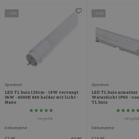
- 50%
- 52%
Spectrum
Spectrum
LED TL buis 120cm - 18W vervangt
LED TL buis armatuur 
36W - 4000K 840 helder wit licht -
Waterdicht IP65 - voo
Nano
TL buis
Vergelijk
Vergelij
Deliverytime
Deliverytime
€7,95
€24,95
€3,95