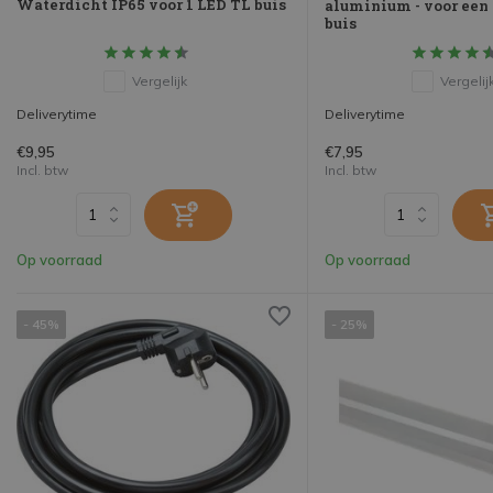
Waterdicht IP65 voor 1 LED TL buis
aluminium - voor een
buis
Vergelijk
Vergelij
Deliverytime
Deliverytime
€9,95
€7,95
Incl. btw
Incl. btw
Op voorraad
Op voorraad
- 45%
- 25%