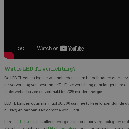
Wat is LED TL verlichting?
De LED TL verlichting die wij aanbieden is een betaalbaar en energiezui
ter vervanging van bestaande TL. Deze verlichting gaat langer mee d
ouderwetse buizen en verbruikt tot 70% minder energie.
LED TL lampen gaan minimaal 30.000 uur mee (3 keer langer dan de 
buizen) en hebben een garantie van 3 jaar.
Een
LED TL buis
is niet alleen energiezuiniger maar vergt ook geen o
Zo heb je bij gebruik van
LED TL armatuur
geen starter nodig en ook gee