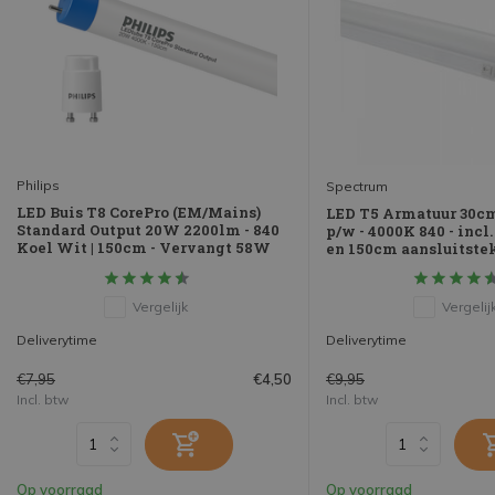
Philips
Spectrum
LED Buis T8 CorePro (EM/Mains)
LED T5 Armatuur 30c
Standard Output 20W 2200lm - 840
p/w - 4000K 840 - incl
Koel Wit | 150cm - Vervangt 58W
en 150cm aansluitste
Vergelijk
Vergelij
Deliverytime
Deliverytime
€7,95
€9,95
€4,50
Incl. btw
Incl. btw
Op voorraad
Op voorraad