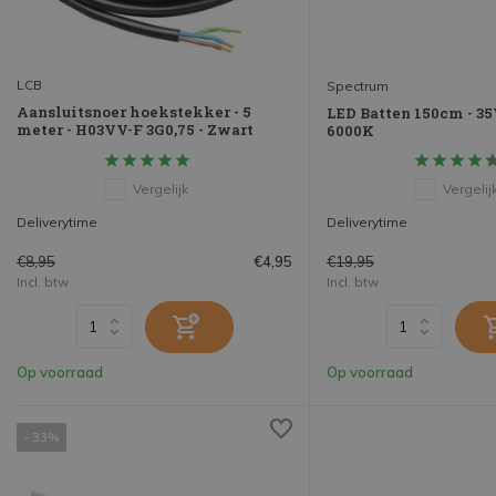
LCB
Spectrum
Aansluitsnoer hoekstekker - 5
LED Batten 150cm - 3
meter - H03VV-F 3G0,75 - Zwart
6000K
Vergelijk
Vergelij
Deliverytime
Deliverytime
€8,95
€19,95
€4,95
Incl. btw
Incl. btw
Op voorraad
Op voorraad
- 33%