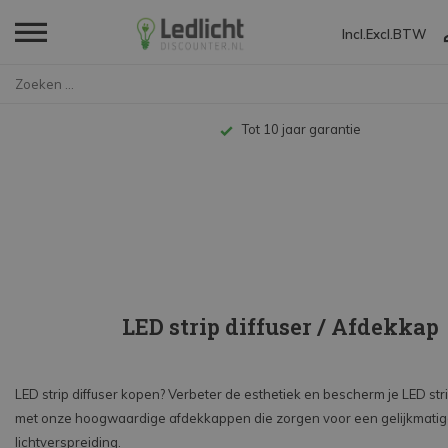
Incl.
Excl.
BTW
Home
LED Strips
LED Strips 12V-24V
Profielen
Afdekkappen
Tot 10 jaar garantie
LED strip diffuser / Afdekkap
LED strip diffuser kopen? Verbeter de esthetiek en bescherm je LED str
met onze hoogwaardige afdekkappen die zorgen voor een gelijkmati
lichtverspreiding.