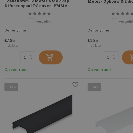
Toebehoren | 2 Meter Afdekkap
Meter - Opbouw & In
Difuser opaal PC cover | PMMA
Vergelijk
Vergelij
Deliverytime
Deliverytime
€7,95
€1,95
Incl. btw
Incl. btw
Op voorraad
Op voorraad
- 80%
- 34%