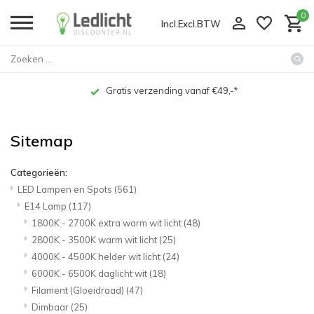
0
Incl.
Excl.
BTW
Home
Sitemap
Gratis verzending vanaf €49,-*
Sitemap
Categorieën:
LED Lampen en Spots
(561)
E14 Lamp
(117)
1800K - 2700K extra warm wit licht
(48)
2800K - 3500K warm wit licht
(25)
4000K - 4500K helder wit licht
(24)
6000K - 6500K daglicht wit
(18)
Filament (Gloeidraad)
(47)
Dimbaar
(25)