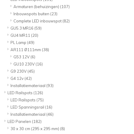
Armaturen (behuizingen)
(107)
Inbouwspots buiten
(23)
Complete LED inbouwspot
(82)
GU5.3 MR16
(59)
GU4 MR11
(20)
PL Lamp
(49)
AR111 Ø111mm
(38)
G53 12V
(6)
GU10 230V
(16)
G9 230V
(45)
G4 12v
(42)
Installatiemateriaal
(93)
LED Railspots
(126)
LED Railspots
(75)
LED Spanningsrail
(16)
Installatiemateriaal
(46)
LED Panelen
(182)
30 x 30 cm (295 x 295 mm)
(8)