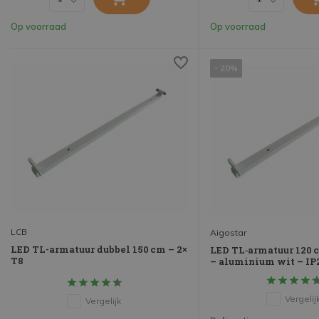
Op voorraad
Op voorraad
- 20%
LCB
Aigostar
LED TL-armatuur dubbel 150 cm – 2×
LED TL‑armatuur 120 c
T8
– aluminium wit – IP
Vergelij
Vergelijk