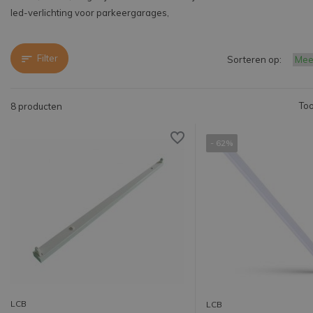
led-verlichting voor parkeergarages,
Filter
Sorteren op:
Too
8 producten
- 62%
LCB
LCB