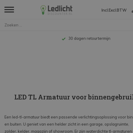
Incl.
Excl.
BTW
Home
LED TL
LED TL Armatuur
LED TL Armatuur binnengebruik ...
Tot 10 jaar garantie
LED TL Armatuur voor binnengebrui
Een led-tl-armatuur biedt een passende verlichtingsoplossing voor bi
en buiten. U geniet van een helder zicht in een garage, opslagruimte,
zolder, kelder, magazijn of showroom. Er zijn waterdichte tl-armaturen