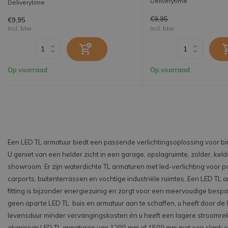
Deliverytime
Deliverytime
€9,95
€9,95
Incl. btw
Incl. btw
Op voorraad
Op voorraad
Een LED TL armatuur biedt een passende verlichtingsoplossing voor bi
U geniet van een helder zicht in een garage, opslagruimte, zolder, keld
showroom. Er zijn waterdichte TL armaturen met led-verlichting voor 
carports, buitenterrassen en vochtige industriële ruimtes. Een LED TL 
fitting is bijzonder energiezuinig en zorgt voor een meervoudige bespa
geen aparte LED TL buis en armatuur aan te schaffen, u heeft door de
levensduur minder vervangingskosten én u heeft een lagere stroomrek
aluminium LED TL armaturen van 1200 mm of 1500 mm met een slank en