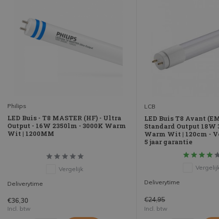
Philips
LCB
LED Buis - T8 MASTER (HF) - Ultra
LED Buis T8 Avant (E
Output - 16W 2350lm - 3000K Warm
Standard Output 18W 
Wit | 1200MM
Warm Wit | 120cm - V
5 jaar garantie
Vergelij
Vergelijk
Deliverytime
Deliverytime
€24,95
€36,30
Incl. btw
Incl. btw