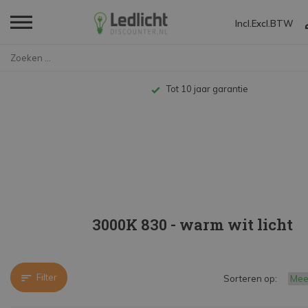
Incl.
Excl.
BTW
Home
LED TL
LED T8
120cm vervangt 36W
3000K 830 - warm wi
Tot 10 jaar garantie
3000K 830 - warm wit licht
Filter
Sorteren op: