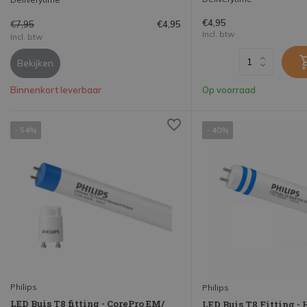
€4,95
€7,95
€4,95
Incl. btw
Incl. btw
Bekijken
Binnenkort leverbaar
Op voorraad
- 54%
- 40%
Philips
Philips
LED Buis T8 fitting - CorePro EM/
LED Buis T8 Fitting -