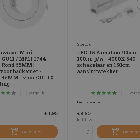
Spectrum
uwspot Mini
LED T5 Armatuur 90cm 
 GU11 / MR11 IP44 -
100lm p/w - 4000K 840 - 
- Rond 55MM |
schakelaar en 150cm
 voor badkamer -
aansluitstekker
 45MM - voor GU10 &
ting
Vergelijk
Vergel
Deliverytime
€4,95
€9,95
Incl. btw
Toevoegen
Toevoeg