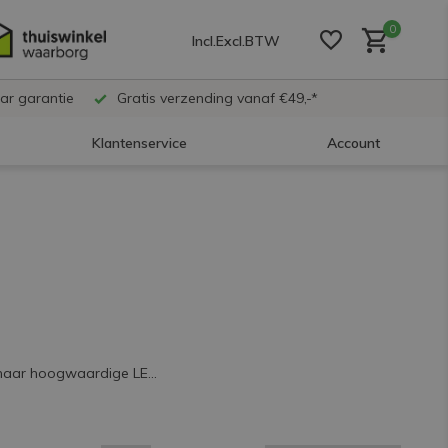
0
Incl.
Excl.
BTW
ar garantie
Gratis verzending vanaf €49,-*
Klantenservice
Account
Account aanmaken
Account aanmaken
Account aanmaken
 naar hoogwaardige LE...