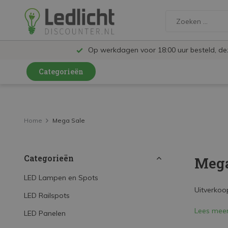
Op werkdagen voor 18:00 uur besteld, d
Categorieën
LED Lampen en Spots
LED Railspots
Home
Mega Sale
LED Panelen
Categorieën
Mega
LED TL
LED Plafondlampen en Wandlampen
LED Lampen en Spots
Uitverkoop
LED Railspots
LED Schijnwerpers
Lees mee
LED Panelen
LED High Bay lampen