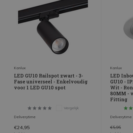
Kanlux
Kanlux
LED GU10 Railspot zwart - 3-
LED Inbo
Fase universeel - Enkelvoudig
GU10 - IP
voor 1 LED GU10 spot
Wit - Ro
80MM - v
Fitting
Vergelijk
Deliverytime
Deliverytime
€24,95
€5,95