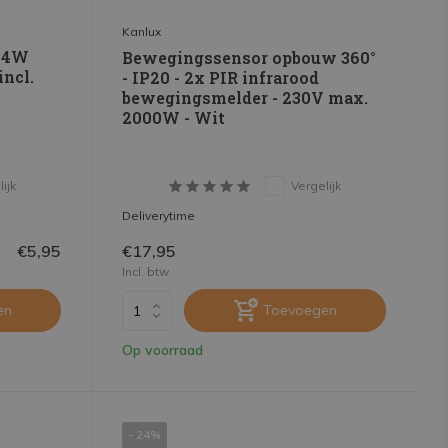
Kanlux
- 4W
Bewegingssensor opbouw 360°
incl.
- IP20 - 2x PIR infrarood
bewegingsmelder - 230V max.
2000W - Wit
ijk
Vergelijk
Deliverytime
€5,95
€17,95
Incl. btw
en
Toevoegen
Op voorraad
- 24%