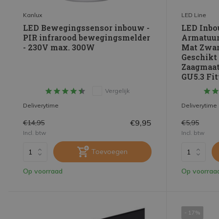
Kanlux
LED Line
LED Bewegingssensor inbouw -
LED Inbo
PIR infrarood bewegingsmelder
Armatuur
- 230V max. 300W
Mat Zwar
Geschikt
Zaagmaat
GU5.3 Fit
Vergelijk
Deliverytime
Deliverytime
€9,95
€14,95
€5,95
Incl. btw
Incl. btw
Toevoegen
Op voorraad
Op voorraa
- 17%