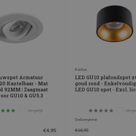
Kanlux
uwspot Armatuur
LED GU10 plafondspot z
20 Kantelbaar - Mat
goud rond - Enkelvoudig
nd 92MM | Zaagmaat
LED GU10 spot - Excl. li
oor GU10 & GU5.3
Vergelijk
Vergel
Deliverytime
€4,95
€16,95