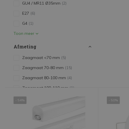
GU4 / MR11 Ø35mm
(2)
E27
(6)
G4
(1)
Toon meer
Afmeting
Zaagmaat <70 mm
(5)
Zaagmaat 70-80 mm
(15)
Zaagmaat 80-100 mm
(4)
Zaagmaat 100-110 mm
(1)
Lengte 30 cm
(3)
- 54%
- 50%
Lengte 60 cm
(2)
Toon meer