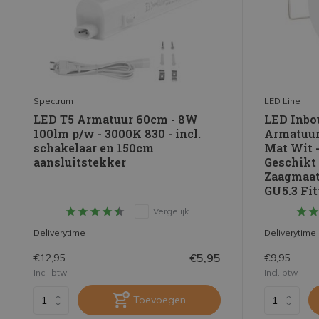
Lichtkleur - Kelvin
1800K - 2200K extra warm wit
(1)
2700K - 3000K warm wit
(8)
4000K helder wit
(9)
Spectrum
LED Line
6000K daglicht wit
(7)
LED T5 Armatuur 60cm - 8W
LED Inbo
2700K - 3000K 830
(4)
100lm p/w - 3000K 830 - incl.
Armatuur
schakelaar en 150cm
Mat Wit 
4000K - 4500K 840
(2)
aansluitstekker
Geschikt
Zaagmaat
Toon meer
GU5.3 Fit
Vergelijk
Verbruik - Wattage
Deliverytime
Deliverytime
<2W
(2)
€5,95
€12,95
€9,95
2-5W
(6)
Incl. btw
Incl. btw
6-10W
(8)
Toevoegen
11-15W
(2)