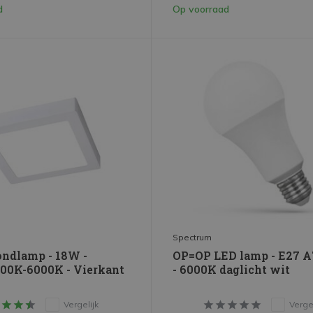
d
Op voorraad
Spectrum
ondlamp - 18W -
OP=OP LED lamp - E27 
00K-6000K - Vierkant
- 6000K daglicht wit
Vergelijk
Vergel