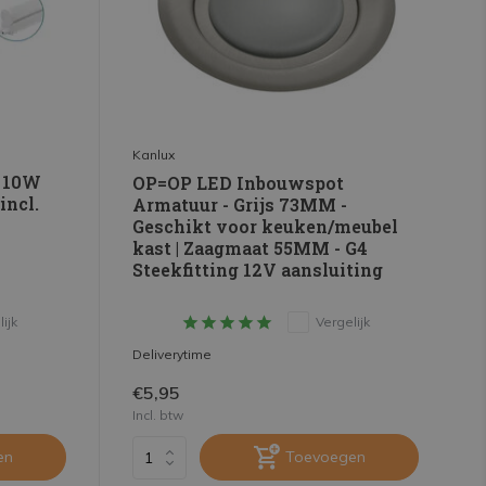
Kanlux
- 10W
OP=OP LED Inbouwspot
incl.
Armatuur - Grijs 73MM -
Geschikt voor keuken/meubel
kast | Zaagmaat 55MM - G4
Steekfitting 12V aansluiting
ijk
Vergelijk
Deliverytime
€5,95
Incl. btw
en
Toevoegen