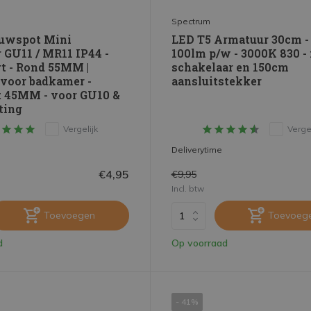
Spectrum
uwspot Mini
LED T5 Armatuur 30cm 
 GU11 / MR11 IP44 -
100lm p/w - 3000K 830 - 
t - Rond 55MM |
schakelaar en 150cm
 voor badkamer -
aansluitstekker
 45MM - voor GU10 &
ting
Vergelijk
Vergel
Deliverytime
€4,95
€9,95
Incl. btw
Toevoegen
Toevoeg
d
Op voorraad
- 41%