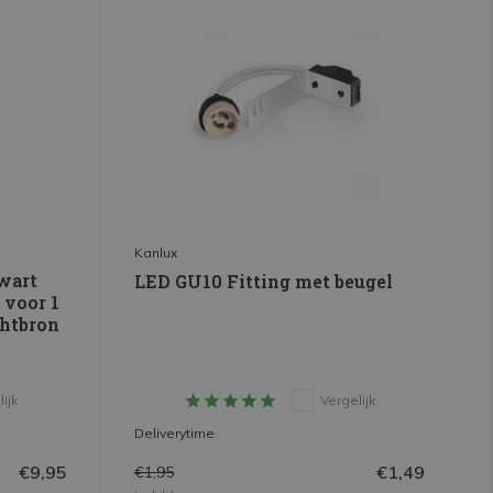
Kanlux
wart
LED GU10 Fitting met beugel
 voor 1
chtbron
ijk
Vergelijk
Deliverytime
€9,95
€1,49
€1,95