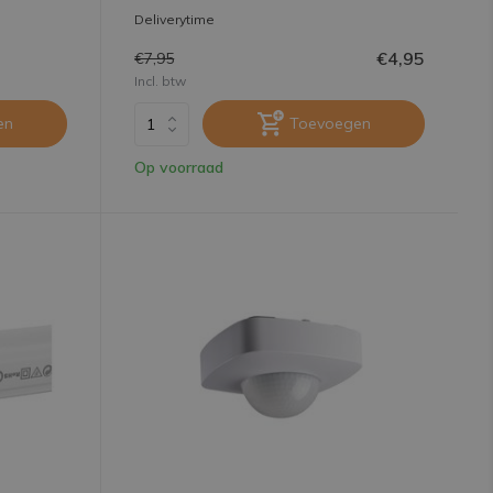
Deliverytime
€4,95
€7,95
Incl. btw
en
Toevoegen
Op voorraad