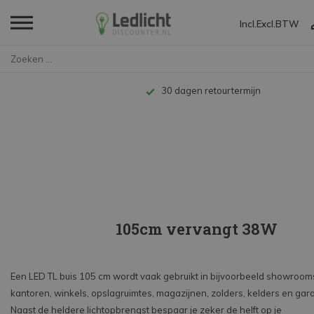
Incl.
Excl.
BTW
Home
LED TL
LED T8
105cm vervangt 38W
Tot 10 jaar garantie
105cm vervangt 38W
Een LED TL buis 105 cm wordt vaak gebruikt in bijvoorbeeld showroom
kantoren, winkels, opslagruimtes, magazijnen, zolders, kelders en gar
Naast de heldere lichtopbrengst bespaar je zeker de helft op je