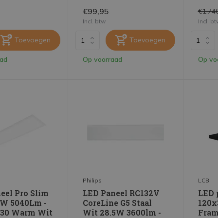
€99,95
€1.74
Incl. btw
Incl. b
Toevoegen
Toevoegen
aad
Op voorraad
Op vo
Philips
LCB
eel Pro Slim
LED Paneel RC132V
LED 
36W 5040Lm -
CoreLine G5 Staal
120x
830 Warm Wit
Wit 28.5W 3600lm -
Fram