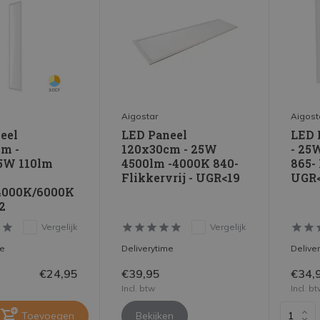
Aigostar
Aigost
eel
LED Paneel
LED 
m -
120x30cm - 25W
- 25
5W 110lm
4500lm -4000K 840-
865- 
Flikkervrij - UGR<19
UGR<
4000K/6000K
2
Vergelijk
Vergelijk
me
Deliverytime
Delive
€24,95
€39,95
€34,
Incl. btw
Incl. b
Toevoegen
Bekijken