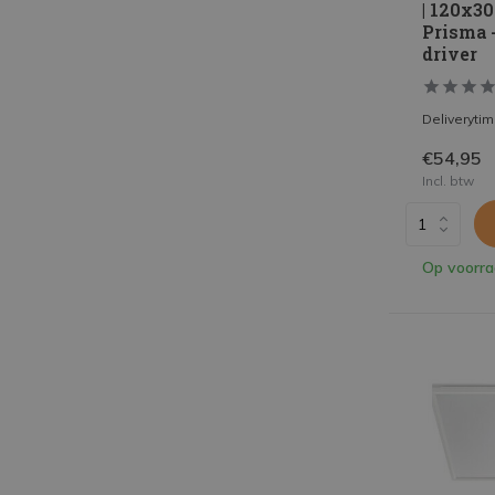
| 120x3
Prisma -
driver
Deliveryti
€54,95
Incl. btw
Op voorr