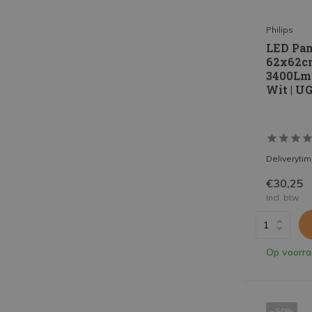
Philips
LED Pan
62x62c
3400Lm
Wit | U
Deliveryti
€30,25
Incl. btw
Op voorr
- 50%