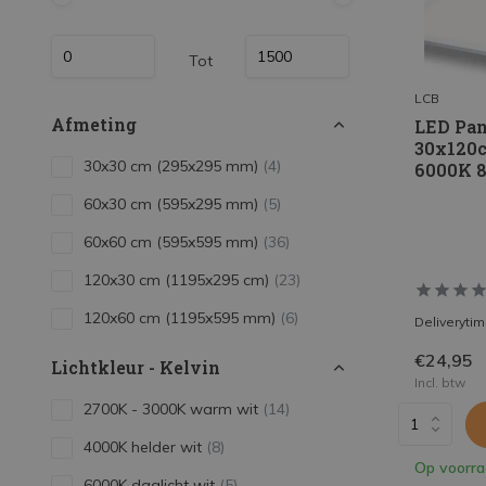
Tot
LCB
Afmeting
LED Pan
30x120
30x30 cm (295x295 mm)
(4)
6000K 8
60x30 cm (595x295 mm)
(5)
60x60 cm (595x595 mm)
(36)
120x30 cm (1195x295 cm)
(23)
120x60 cm (1195x595 mm)
(6)
Deliveryti
€24,95
Lichtkleur - Kelvin
Incl. btw
2700K - 3000K warm wit
(14)
4000K helder wit
(8)
Op voorr
6000K daglicht wit
(5)