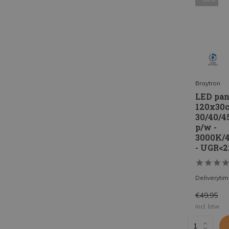
Braytron
LED pan
120x30c
30/40/4
p/w -
3000K/
- UGR<2
Deliveryti
€49,95
Incl. btw