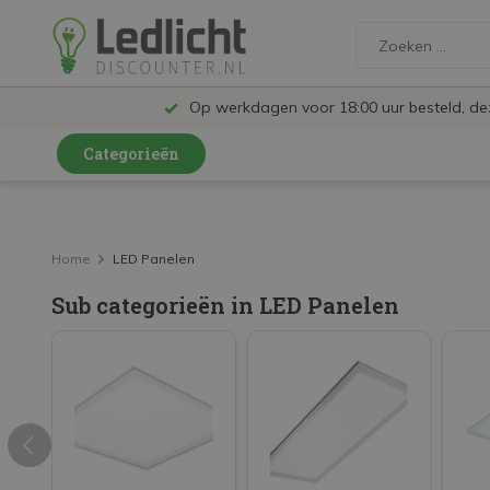
Op werkdagen voor 18:00 uur besteld, d
Categorieën
LED Lampen en Spots
LED Railspots
Home
LED Panelen
LED Panelen
Sub categorieën in LED Panelen
LED TL
LED Plafondlampen en Wandlampen
LED Schijnwerpers
LED High Bay lampen