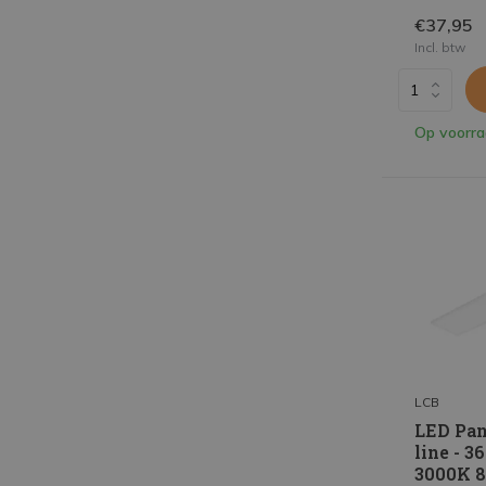
€37,95
Incl. btw
Op voorr
LCB
LED Pan
line - 
3000K 