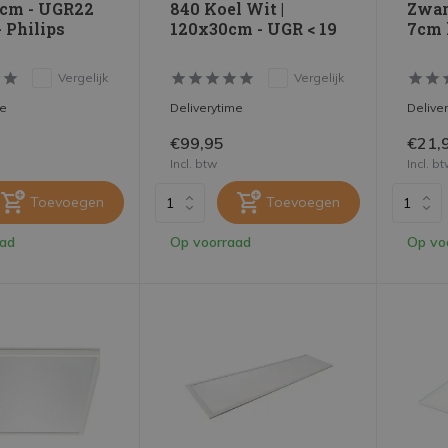
0cm - UGR22
840 Koel Wit |
Zwar
 Philips
120x30cm - UGR < 19
7cm 
Vergelijk
Vergelijk
me
Deliverytime
Delive
€99,95
€21,
Incl. btw
Incl. b
Toevoegen
Toevoegen
aad
Op voorraad
Op vo