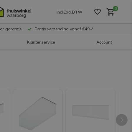
0
Incl.
Excl.
BTW
ar garantie
Gratis verzending vanaf €49,-*
Klantenservice
Account
Account aanmaken
Account aanmaken
Account aanmaken