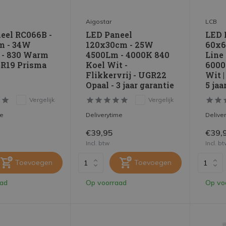
Aigostar
LCB
eel RC066B -
LED Paneel
LED 
m - 34W
120x30cm - 25W
60x6
 - 830 Warm
4500Lm - 4000K 840
Line
GR19 Prisma
Koel Wit -
6000
Flikkervrij - UGR22
Wit 
Opaal - 3 jaar garantie
5 jaa
Vergelijk
Vergelijk
me
Deliverytime
Delive
€39,95
€39,
Incl. btw
Incl. b
Toevoegen
Toevoegen
aad
Op voorraad
Op vo