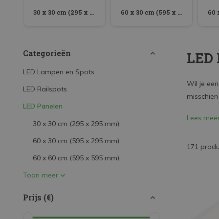
LED Strips
Installatiemateriaal
30 x 30 cm (295 x 295 mm)
60 x 30 cm (595 x 295 mm)
Decoratieve verlichting
LED Buitenverlichting
Categorieën
LED 
LED Noodverlichting
LED Lampen en Spots
Installatiemateriaal
Wil je ee
LED Railspots
Mega Sale
misschien
LED Panelen
Verduurzaming
Lees mee
30 x 30 cm (295 x 295 mm)
LED TL verlichting
60 x 30 cm (595 x 295 mm)
171 prod
60 x 60 cm (595 x 595 mm)
Toon meer
Prijs (€)