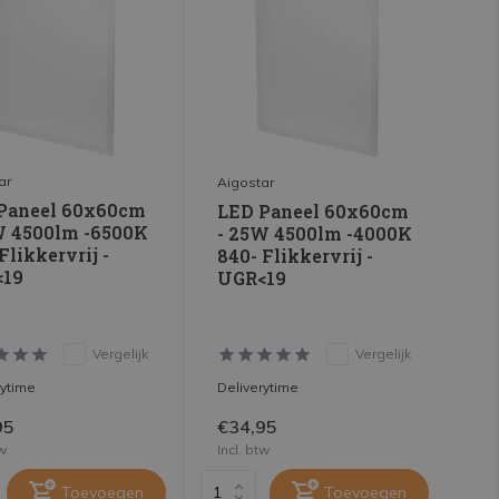
ar
Aigostar
Paneel 60x60cm
LED Paneel 60x60cm
W 4500lm -6500K
- 25W 4500lm -4000K
Flikkervrij -
840- Flikkervrij -
19
UGR<19
Vergelijk
Vergelijk
rytime
Deliverytime
95
€34,95
tw
Incl. btw
Toevoegen
Toevoegen