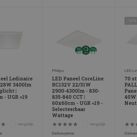
- 37%
Philips
LED Li
eel Ledinaire
LED Paneel CoreLine
70 s
 28W 3400lm
RC132V 22/31W
PALL
glicht |
2900-4300lm - 830-
Pane
 - UGR <19
835-840 CCT |
40W 
60x60cm - UGR <19 -
Neut
Selecteerbaar
Wattage
Vergelijk
Vergelijk
me
Deliverytime
Delive