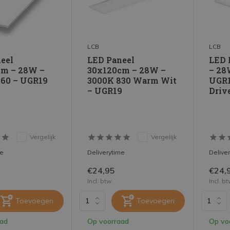
LCB
LCB
eel
LED Paneel
LED 
cm – 28W –
30x120cm – 28W –
– 28
60 – UGR19
3000K 830 Warm Wit
UGR1
– UGR19
Driv
Vergelijk
Vergelijk
me
Deliverytime
Delive
€24,95
€24,
Incl. btw
Incl. b
Toevoegen
Toevoegen
aad
Op voorraad
Op vo