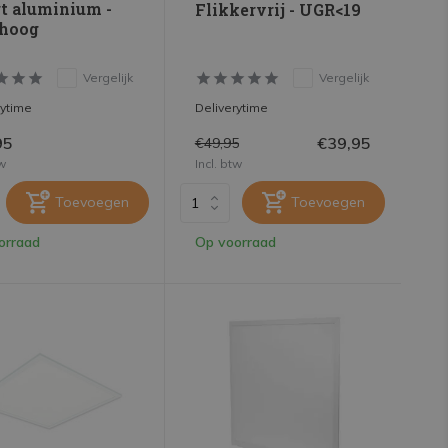
t aluminium -
Flikkervrij - UGR<19
hoog
Vergelijk
Vergelijk
rytime
Deliverytime
95
€39,95
€49,95
tw
Incl. btw
Toevoegen
Toevoegen
orraad
Op voorraad