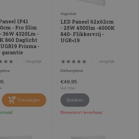
Aigostar
Paneel IP41
LED Paneel 62x62cm
0cm - Pro Slim
- 25W 4500lm -4000K
 - 36W 4320Lm -
840- Flikkervrij -
K 860 Daglicht
UGR<19
| UGR19 Prisma -
r garantie
Vergelijk
Vergelijk
rytime
Deliverytime
95
€49,95
tw
Incl. btw
Toevoegen
Bekijken
orraad
Binnenkort leverbaar