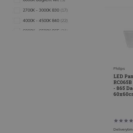
2700K - 3000K 830
(17)
4000K - 4500K 840
(22)
6000K - 6500K 865
(21)
Toon meer
Verbruik - Wattage
11-15W
(2)
Philips
LED Pan
16-20W
(1)
RC065B
21-25W
(5)
- 865 Da
60x60cm
26-30W
(8)
31-35W
(8)
36-40W
(34)
Toon meer
Deliveryti