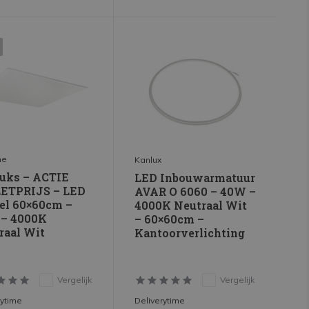
ne
Kanlux
tuks – ACTIE
LED Inbouwarmatuur
ETPRIJS – LED
AVAR O 6060 – 40W –
el 60×60cm –
4000K Neutraal Wit
– 4000K
– 60×60cm –
raal Wit
Kantoorverlichting
Vergelijk
Vergelijk
rytime
Deliverytime