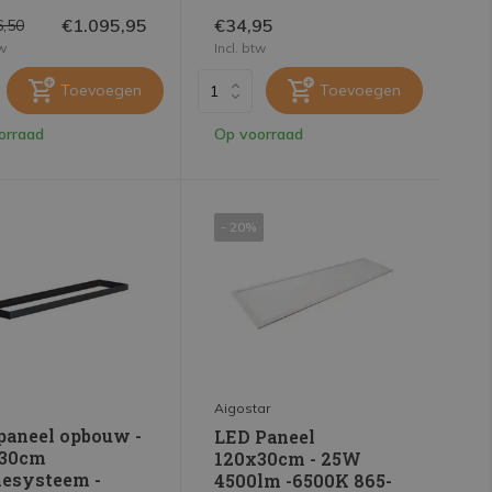
€1.095,95
€34,95
6,50
tw
Incl. btw
Toevoegen
Toevoegen
orraad
Op voorraad
- 20%
Aigostar
paneel opbouw -
LED Paneel
30cm
120x30cm - 25W
esysteem -
4500lm -6500K 865-