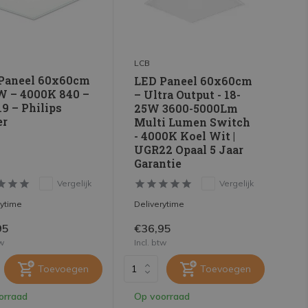
LCB
Paneel 60x60cm
LED Paneel 60x60cm
W – 4000K 840 –
– Ultra Output - 18-
9 – Philips
25W 3600-5000Lm
er
Multi Lumen Switch
- 4000K Koel Wit |
UGR22 Opaal 5 Jaar
Garantie
Vergelijk
Vergelijk
rytime
Deliverytime
95
€36,95
tw
Incl. btw
Toevoegen
Toevoegen
orraad
Op voorraad