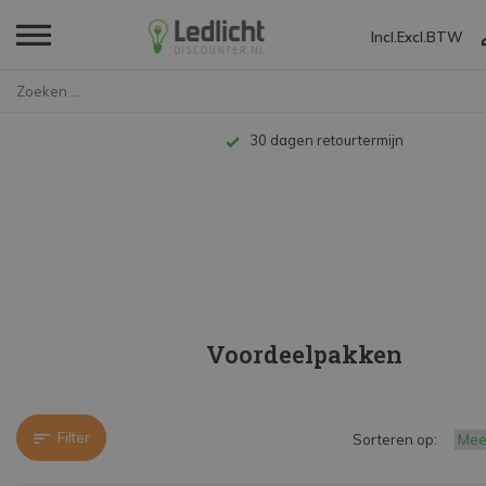
Incl.
Excl.
BTW
Home
LED Lampen en Spots
E14 Lamp
Voordeelpakken
Tot 10 jaar garantie
Voordeelpakken
Filter
Sorteren op: