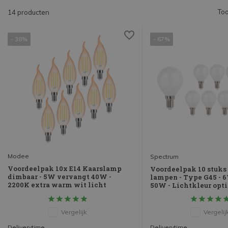
Too
14 producten
- 38%
- 67%
Modee
Spectrum
Voordeelpak 10x E14 Kaarslamp
Voordeelpak 10 stuks 
dimbaar - 5W vervangt 40W -
lampen - Type G45 - 
2200K extra warm wit licht
50W - Lichtkleur opt
Vergelijk
Vergelij
Deliverytime
Deliverytime