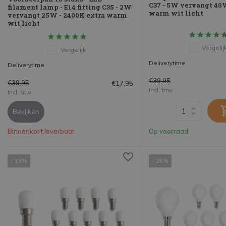
C37 - 5W vervangt 40
filament lamp - E14 fitting C35 - 2W
warm wit licht
vervangt 25W - 2400K extra warm
wit licht
Vergelij
Vergelijk
Deliverytime
Deliverytime
€39,95
€39,95
€17,95
Incl. btw
Incl. btw
Bekijken
Binnenkort leverbaar
Op voorraad
- 13%
- 25%