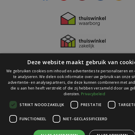
Deze website maakt gebruik van cooki
We gebruiken cookies om inhoud en advertenties te personaliseren en
te analyseren. We delen ook informatie over uw gebruik van onze s
advertentie- en analysepartners, die deze kunnen combineren met and
die u aan hen heeft verstrekt of die zij hebben verzameld door uw ge
© 2026 Ledlichtdiscounter.nl
diensten.
Privacybeleid
STRIKT NOODZAKELIJK
PRESTATIE
TARGET
Wij scoren een
9,1
op
9,1
Webwinkelkeur
FUNCTIONEEL
NIET-GECLASSIFICEERD