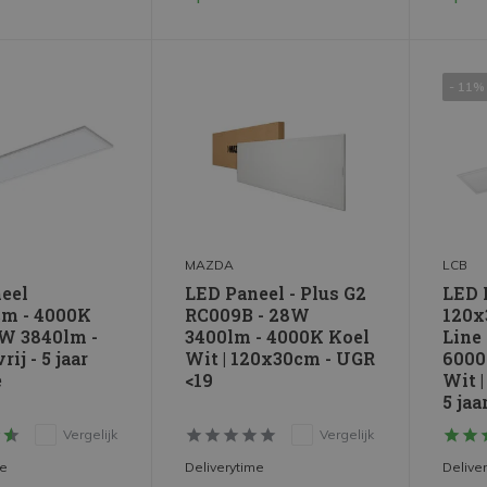
- 11%
MAZDA
LCB
eel
LED Paneel - Plus G2
LED 
m - 4000K
RC009B - 28W
120x
6W 3840lm -
3400lm - 4000K Koel
Line
rij - 5 jaar
Wit | 120x30cm - UGR
6000
e
<19
Wit 
5 jaa
Vergelijk
Vergelijk
me
Deliverytime
Delive