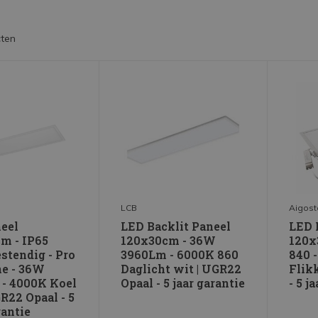
ten
LCB
Aigost
eel
LED Backlit Paneel
LED 
m - IP65
120x30cm - 36W
120x
stendig - Pro
3960Lm - 6000K 860
840 
ne - 36W
Daglicht wit | UGR22
Flikk
- 4000K Koel
Opaal - 5 jaar garantie
- 5 j
R22 Opaal - 5
rantie