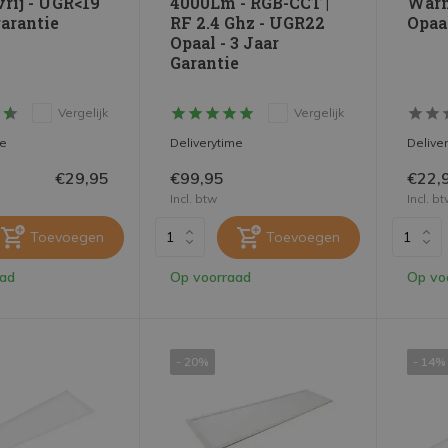
vrij - UGR<19
4000Lm - RGB-CCT |
Warm
 garantie
RF 2.4 Ghz - UGR22
Opaal
Opaal - 3 Jaar
Garantie
Vergelijk
Vergelijk
me
Deliverytime
Delive
€29,95
€99,95
€22,
Incl. btw
Incl. b
Toevoegen
Toevoegen
aad
Op voorraad
Op vo
- 20%
- 14%