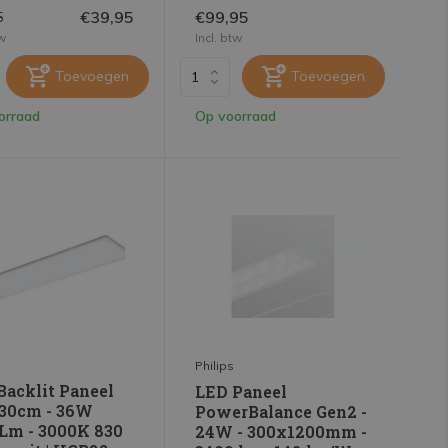
€39,95
€99,95
5
tw
Incl. btw
Toevoegen
Toevoegen
orraad
Op voorraad
Philips
Backlit Paneel
LED Paneel
30cm - 36W
PowerBalance Gen2 -
Lm - 3000K 830
24W - 300x1200mm -