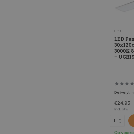
LCB
LED Pan
30x120
3000K 
– UGR1
Deliveryti
€24,95
Incl. btw
Op voorr