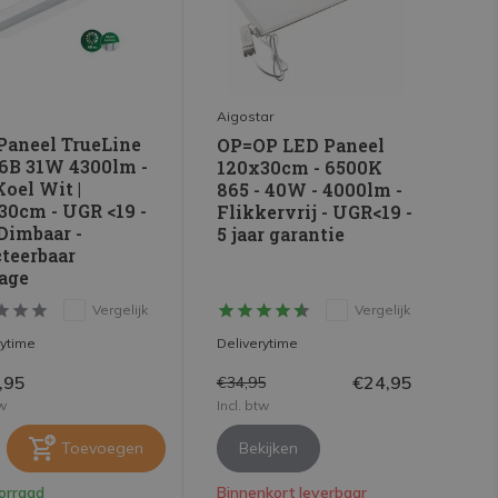
Aigostar
Paneel TrueLine
OP=OP LED Paneel
6B 31W 4300lm -
120x30cm - 6500K
oel Wit |
865 - 40W - 4000lm -
30cm - UGR <19 -
Flikkervrij - UGR<19 -
Dimbaar -
5 jaar garantie
cteerbaar
age
Vergelijk
Vergelijk
rytime
Deliverytime
,95
€24,95
€34,95
tw
Incl. btw
Toevoegen
Bekijken
orraad
Binnenkort leverbaar