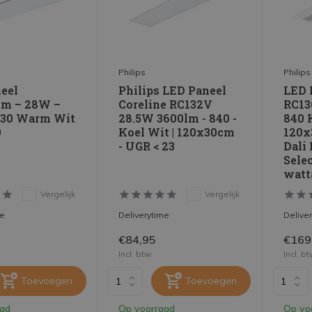
Philips
Philips
eel
Philips LED Paneel
LED 
cm – 28W –
Coreline RC132V
RC13
830 Warm Wit
28.5W 3600lm - 840 -
840 K
9
Koel Wit | 120x30cm
120x
- UGR < 23
Dali 
Sele
watt
Vergelijk
Vergelijk
me
Deliverytime
Delive
€84,95
€169
Incl. btw
Incl. b
Toevoegen
Toevoegen
aad
Op voorraad
Op vo