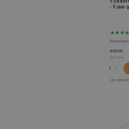
Flikker
- 5 jaar
Deliveryti
€39,95
Incl. btw
Op voorr