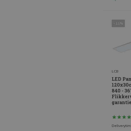
- 11%
LCB
LED Pan
120x30c
840 - 3
Flikkerv
garanti
Deliveryti