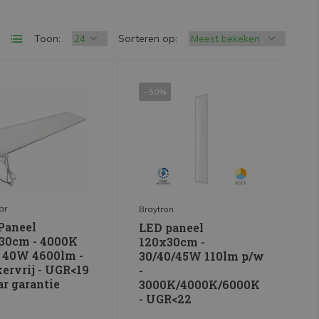
Toon:
Sorteren op:
- 50%
ar
Braytron
Paneel
LED paneel
30cm - 4000K
120x30cm -
- 40W 4600lm -
30/40/45W 110lm p/w
ervrij - UGR<19
-
aar garantie
3000K/4000K/6000K
- UGR<22