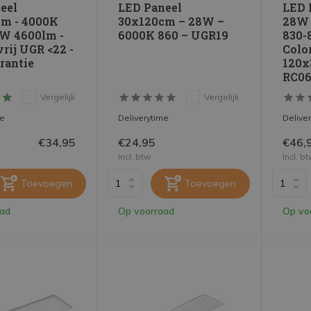
eel
LED Paneel
LED 
m - 4000K
30x120cm – 28W –
28W 
0W 4600lm -
6000K 860 – UGR19
830-
rij UGR <22 -
Color
arantie
120x
RC06
Vergelijk
Vergelijk
me
Deliverytime
Delive
€34,95
€24,95
€46,
Incl. btw
Incl. b
Toevoegen
Toevoegen
aad
Op voorraad
Op vo