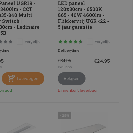
Paneel UGR19 -
LED paneel
3400lm - CCT
120x30cm - 6500K
835-840 Multi
865 - 40W 4600lm -
 Switch |
Flikkervrij UGR <22 -
30cm - Ledinaire
5 jaar garantie
5B
Vergelijk
Vergelijk
rytime
Deliverytime
95
€24,95
€34,95
tw
Incl. btw
Toevoegen
Bekijken
orraad
Binnenkort leverbaar
- 29%