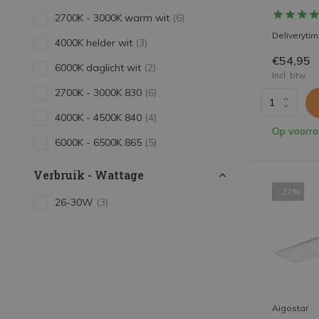
2700K - 3000K warm wit
(6)
Deliveryti
4000K helder wit
(3)
€54,95
6000K daglicht wit
(2)
Incl. btw
2700K - 3000K 830
(6)
4000K - 4500K 840
(4)
Op voorr
6000K - 6500K 865
(5)
Verbruik - Wattage
- 22%
26-30W
(3)
31-35W
(2)
36-40W
(12)
Aigostar