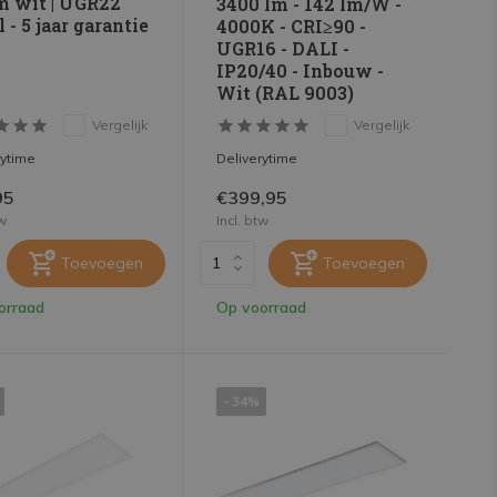
 wit | UGR22
3400 lm - 142 lm/W -
 - 5 jaar garantie
4000K - CRI≥90 -
UGR16 - DALI -
IP20/40 - Inbouw -
Wit (RAL 9003)
Vergelijk
Vergelijk
rytime
Deliverytime
95
€399,95
tw
Incl. btw
Toevoegen
Toevoegen
orraad
Op voorraad
- 34%