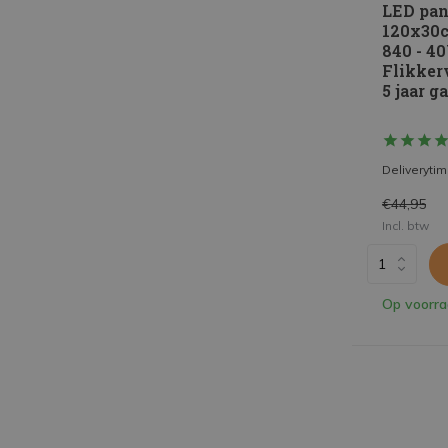
LED pan
120x30c
840 - 4
Flikkerv
5 jaar g
Deliveryti
€44,95
Incl. btw
Op voorr