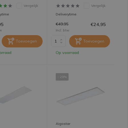
Vergelijk
Vergelijk
rytime
Deliverytime
95
€24,95
€49,95
tw
Incl. btw
Toevoegen
Toevoegen
orraad
Op voorraad
- 29%
Aigostar