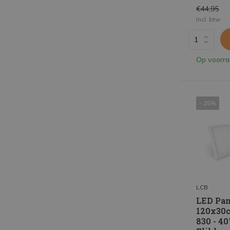
€44,95
Incl. btw
Op voorr
- 25%
LCB
LED Pan
120x30c
830 - 4