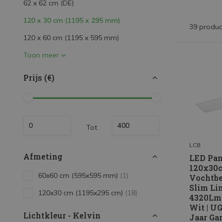
62 x 62 cm (DE)
LED Strips
120 x 30 cm (1195 x 295 mm)
Decoratieve verlichting
39 produc
120 x 60 cm (1195 x 595 mm)
LED Buitenverlichting
Toon meer
LED Noodverlichting
Prijs (€)
Installatiemateriaal
Mega Sale
Verduurzaming
Tot
LED TL verlichting
LCB
Afmeting
LED Pan
120x30c
60x60 cm (595x595 mm)
(1)
Vochtbe
Slim Li
120x30 cm (1195x295 cm)
(18)
4320Lm 
Wit | UG
Lichtkleur - Kelvin
Jaar Ga