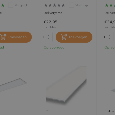
Vergelijk
Vergelijk
me
Deliverytime
Delive
€22,95
€34,
Incl. btw
Incl. b
Toevoegen
Toevoegen
aad
Op voorraad
Op vo
LCB
Philips