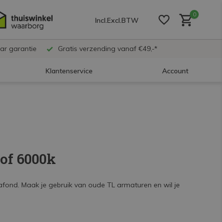
0
Incl.
Excl.
BTW
ar garantie
Gratis verzending vanaf €49,-*
Klantenservice
Account
Account aanmaken
Account aanmaken
 of 6000k
Account aanmaken
fond. Maak je gebruik van oude TL armaturen en wil je