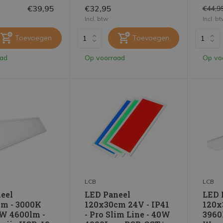
€39,95
€32,95
€44,9
Incl. btw
Incl. b
Toevoegen
Toevoegen
aad
Op voorraad
Op vo
LCB
LCB
eel
LED Paneel
LED 
m - 3000K
120x30cm 24V - IP41
120x
0W 4600lm -
- Pro Slim Line - 40W
3960