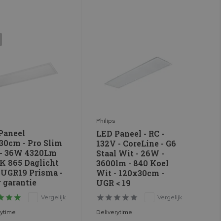
Philips
Paneel
LED Paneel - RC -
30cm - Pro Slim
132V - CoreLine - G6
 - 36W 4320Lm
Staal Wit - 26W -
K 865 Daglicht
3600lm - 840 Koel
| UGR19 Prisma -
Wit - 120x30cm -
r garantie
UGR < 19
Vergelijk
Vergelijk
rytime
Deliverytime