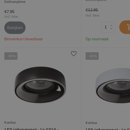
Deliverytime
€12,95
€7,95
Incl. btw
Incl. btw
Bekijken
Binnenkort leverbaar
Op voorraad
- 65%
- 65%
Kanlux
Kanlux
LED inbouwspot - 1x GU10 -
LED inbouwspot - 1x G