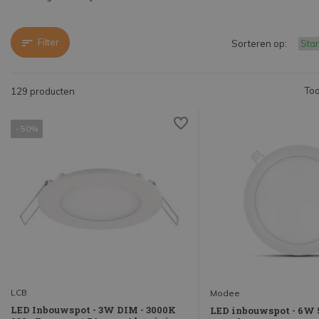
Filter
Sorteren op:
Too
129 producten
- 50%
LCB
Modee
LED Inbouwspot - 3W DIM - 3000K
LED inbouwspot - 6W 