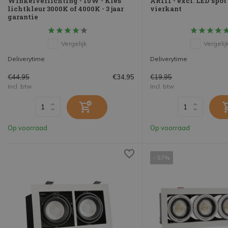
Winkelverlichting - 10W - Kies
AR111 - excl. LED spot
lichtkleur 3000K of 4000K - 3 jaar
vierkant
garantie
Vergelijk
Vergelij
Deliverytime
Deliverytime
€44,95
€19,95
€34,95
Incl. btw
Incl. btw
Op voorraad
Op voorraad
- 57%