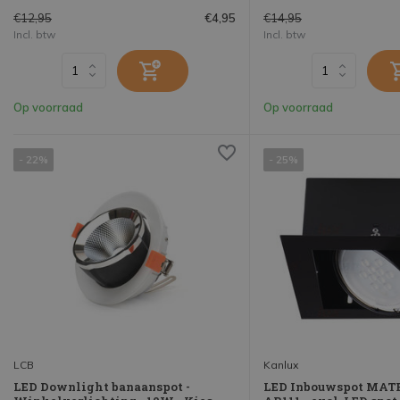
€12,95
€14,95
€4,95
Incl. btw
Incl. btw
Op voorraad
Op voorraad
- 22%
- 25%
LCB
Kanlux
LED Downlight banaanspot -
LED Inbouwspot MATE