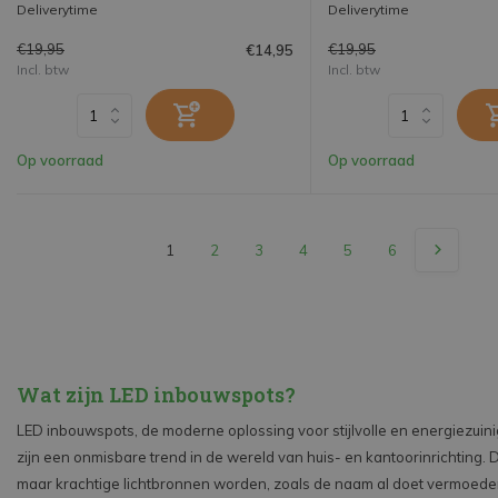
Deliverytime
Deliverytime
€19,95
€19,95
€14,95
Incl. btw
Incl. btw
Op voorraad
Op voorraad
1
2
3
4
5
6
Wat zijn LED inbouwspots?
LED inbouwspots, de moderne oplossing voor stijlvolle en energiezuinig
zijn een onmisbare trend in de wereld van huis- en kantoorinrichting. 
maar krachtige lichtbronnen worden, zoals de naam al doet vermoede