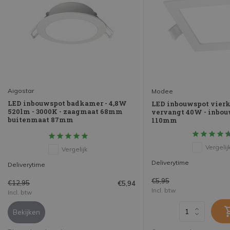
Aigostar
Modee
LED inbouwspot badkamer - 4,8W
LED inbouwspot vierk
520lm - 3000K - zaagmaat 68mm
vervangt 40W - inbou
buitenmaat 87mm
110mm
Vergelij
Vergelijk
Deliverytime
Deliverytime
€5,95
€12,95
€5,94
Incl. btw
Incl. btw
Bekijken