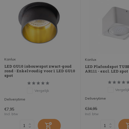
Kanlux
Kanlux
LED GU10 inbouwspot zwart-goud
LED Plafondspot TUBE
rond - Enkelvoudig voor 1 LED GU10
AR111 - excl. LED spot
spot
Vergelij
Vergelijk
Deliverytime
Deliverytime
€34,95
€7,95
Incl. btw
Incl. btw