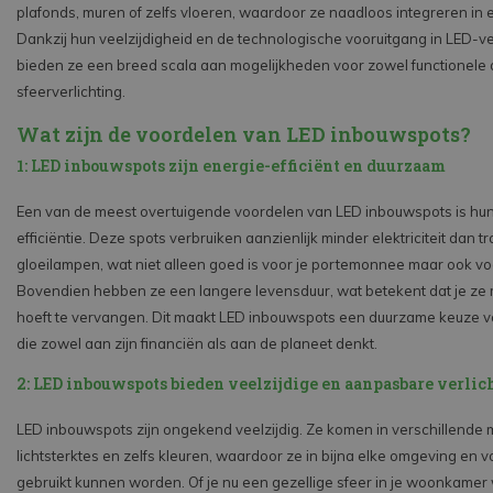
plafonds, muren of zelfs vloeren, waardoor ze naadloos integreren in e
Dankzij hun veelzijdigheid en de technologische vooruitgang in LED-ver
bieden ze een breed scala aan mogelijkheden voor zowel functionele 
sfeerverlichting.
Wat zijn de voordelen van LED inbouwspots?
1:
LED inbouwspots zijn
energie-efficiënt en duurzaam
Een van de meest overtuigende voordelen van LED inbouwspots is hun
efficiëntie. Deze spots verbruiken aanzienlijk minder elektriciteit dan tr
gloeilampen, wat niet alleen goed is voor je portemonnee maar ook voo
Bovendien hebben ze een langere levensduur, wat betekent dat je ze
hoeft te vervangen. Dit maakt LED inbouwspots een duurzame keuze v
die zowel aan zijn financiën als aan de planeet denkt.
2: LED inbouwspots bieden veelzijdige en aanpasbare verlic
LED inbouwspots zijn ongekend veelzijdig. Ze komen in verschillende 
lichtsterktes en zelfs kleuren, waardoor ze in bijna elke omgeving en v
gebruikt kunnen worden. Of je nu een gezellige sfeer in je woonkamer w