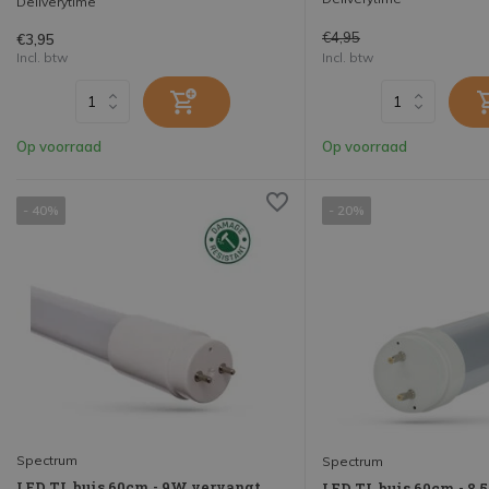
Deliverytime
€4,95
€3,95
Incl. btw
Incl. btw
Op voorraad
Op voorraad
- 40%
- 20%
Spectrum
Spectrum
LED TL buis 60cm - 9W vervangt
LED TL buis 60cm - 8