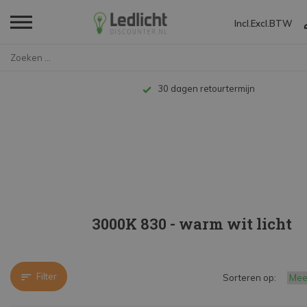
Incl.
Excl.
BTW
Home
LED TL
LED T8
60cm vervangt 18W
3000K 830 - warm wit 
Tot 10 jaar garantie
3000K 830 - warm wit licht
Filter
Sorteren op: