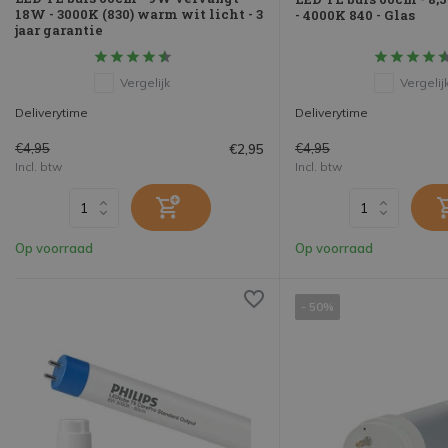
18W - 3000K (830) warm wit licht - 3
- 4000K 840 - Glas
jaar garantie
Vergelijk
Vergelij
Deliverytime
Deliverytime
€4,95
€4,95
€2,95
Incl. btw
Incl. btw
Op voorraad
Op voorraad
- 50%