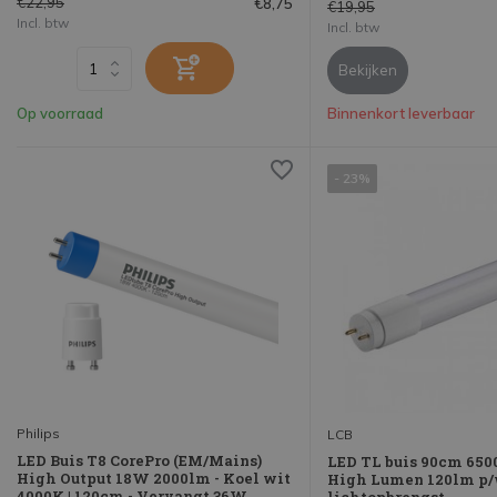
€22,95
€8,75
€19,95
Incl. btw
Incl. btw
Bekijken
Op voorraad
Binnenkort leverbaar
- 23%
Philips
LCB
LED Buis T8 CorePro (EM/Mains)
LED TL buis 90cm 6500
High Output 18W 2000lm - Koel wit
High Lumen 120lm p/
4000K | 120cm - Vervangt 36W
lichtopbrengst