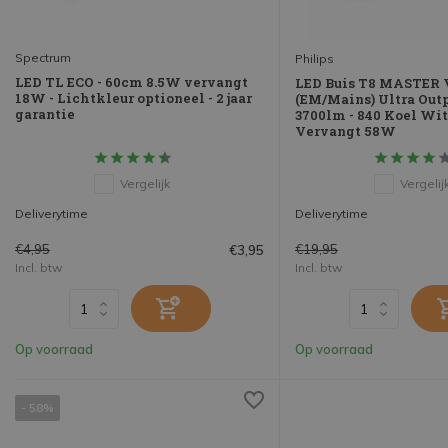
Spectrum
Philips
LED TL ECO - 60cm 8.5W vervangt
LED Buis T8 MASTER 
18W - Lichtkleur optioneel - 2 jaar
(EM/Mains) Ultra Out
garantie
3700lm - 840 Koel Wit 
Vervangt 58W
Vergelijk
Vergelij
Deliverytime
Deliverytime
€4,95
€19,95
€3,95
Incl. btw
Incl. btw
Op voorraad
Op voorraad
- 58%