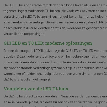
De LED TL buis onderscheidt zich door zijn lange levensduur en energie-
tegenstelling tot traditionele TL-buizen, die vaak kwik bevatten en me
verbruiken, zijn LED TL buizen milieuvriendelijker en kunnen ze helpen
energierekening te verlagen. Bovendien bieden ze een betere lichtkwali
beschikbaar in diverse kleurtemperaturen, waardoor ze geschikt zijn 
verschillende toepassingen.
G13 LED en T8 LED: moderne oplossingen
Binnen de categorie LED TL buizen zijn de G13 LED en T8 LED variante
populair. Deze modellen staan bekend om hun gebruiksgemak en veelz
passen in de meeste standaard TL-armaturen, waardoor ze een eenv
zijn voor bestaande verlichtingssystemen. Of je nu een warme sfeer wil
woonkamer of helder licht nodig hebt voor een werkruimte, met een G
LED buis is het allemaal mogelijk.
Voordelen van de LED TL buis
De LED TL buis biedt tal van voordelen. Naast de eerder genoemde ener
en milieuvriendelijkheid, zijn deze buizen ook zeer duurzaam. Ze gaan 