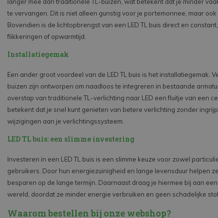
langer mee dan traditionele TL-buizen, wat betekent dat je minder va
te vervangen. Dit is niet alleen gunstig voor je portemonnee, maar ook 
Bovendien is de lichtopbrengst van een LED TL buis direct en constant
flikkeringen of opwarmtijd.
Installatiegemak
Een ander groot voordeel van de LED TL buis is het installatiegemak. V
buizen zijn ontworpen om naadloos te integreren in bestaande armatu
overstap van traditionele TL-verlichting naar LED een fluitje van een ce
betekent dat je snel kunt genieten van betere verlichting zonder ingri
wijzigingen aan je verlichtingssysteem.
LED TL buis: een slimme investering
Investeren in een LED TL buis is een slimme keuze voor zowel particulie
gebruikers. Door hun energiezuinigheid en lange levensduur helpen z
besparen op de lange termijn. Daarnaast draag je hiermee bij aan ee
wereld, doordat ze minder energie verbruiken en geen schadelijke sto
Waarom bestellen bij onze webshop?