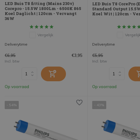
LED Buis T8 fitting (Mains 230v)
LED Buis T8 CorePro 
Corepro - 15.5W 1800Lm - 6500K 865
Standard Output 15.5W
Koel Daglicht | 120cm - Vervangt
Koel Wit | 120cm - V
36W
Vergelijk
Vergelij
Deliverytime
Deliverytime
€6,95
€5,95
€3,95
Incl. btw
Incl. btw
Op voorraad
Op voorraad
- 54%
- 43%