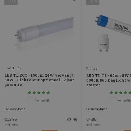
- 69%
- 40%
Spectrum
Philips
LED TL ECO - 150cm 24W vervangt
LED TL T8 - 60cm 8W 
58W - Lichtkleur optioneel - 2 jaar
6000K 865 Daglicht wit
garantie
starter
Vergelijk
Vergelij
Deliverytime
Deliverytime
€12,95
€4,95
€3,95
Incl. btw
Incl. btw