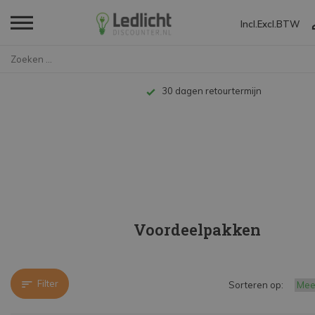
Incl.
Excl.
BTW
Home
LED Lampen en Spots
GU10 Spot
Voordeelpakken
Tot 10 jaar garantie
Voordeelpakken
Filter
Sorteren op: