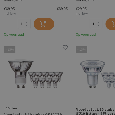
€69,95
€29,95
€39,95
Incl. btw
Incl. btw
Op voorraad
Op voorraad
- 13%
- 13%
LED Line
Voordeelpak 10 stuks 
GU10 fitting - 5W ver
Voordeelpak 10 stuks - GU10 LED