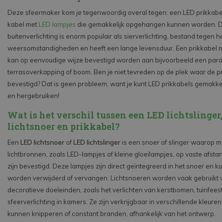
Deze sfeermaker kom je tegenwoordig overal tegen: een LED prikkabe
kabel met
LED lampjes
die gemakkelijk opgehangen kunnen worden. D
buitenverlichting is enorm populair als sierverlichting, bestand tegen h
weersomstandigheden en heeft een lange levensduur. Een prikkabel 
kan op eenvoudige wijze bevestigd worden aan bijvoorbeeld een para
terrasoverkapping of boom. Ben je niet tevreden op de plek waar de pr
bevestigd? Dat is geen probleem, want je kunt LED prikkabels gemakke
en hergebruiken!
Wat is het verschil tussen een LED lichtslinger
lichtsnoer en prikkabel?
Een
LED lichtsnoer
of
LED lichtslinger
is een snoer of slinger waarop m
lichtbronnen, zoals LED-lampjes of kleine gloeilampjes, op vaste afst
zijn bevestigd. Deze lampjes zijn direct geïntegreerd in het snoer en k
worden verwijderd of vervangen. Lichtsnoeren worden vaak gebruikt 
decoratieve doeleinden, zoals het verlichten van kerstbomen, tuinfeest
sfeerverlichting in kamers. Ze zijn verkrijgbaar in verschillende kleuren 
kunnen knipperen of constant branden, afhankelijk van het ontwerp.