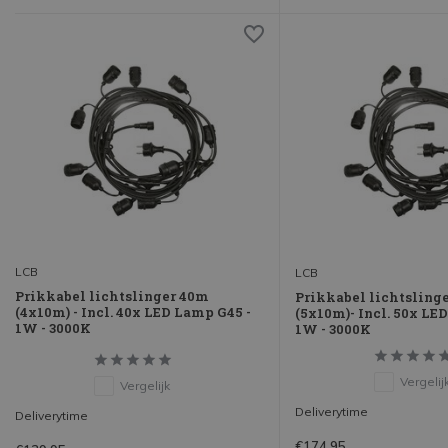
LCB
LCB
Prikkabel lichtslinger 40m
Prikkabel lichtsling
(4x10m) - Incl. 40x LED Lamp G45 -
(5x10m)- Incl. 50x LE
1W - 3000K
1W - 3000K
Vergelij
Vergelijk
Deliverytime
Deliverytime
€174,95