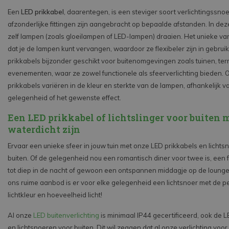
Een
LED prikkabel
, daarentegen, is een steviger soort verlichtingssn
afzonderlijke fittingen zijn aangebracht op bepaalde afstanden. In deze
zelf lampen (zoals gloeilampen of LED-lampen) draaien. Het unieke van
dat je de lampen kunt vervangen, waardoor ze flexibeler zijn in gebruik
prikkabels bijzonder geschikt voor buitenomgevingen zoals tuinen, ter
evenementen, waar ze zowel functionele als sfeerverlichting bieden. 
prikkabels variëren in de kleur en sterkte van de lampen, afhankelijk v
gelegenheid of het gewenste effect.
Een LED prikkabel of lichtslinger voor buiten 
waterdicht zijn
Ervaar een unieke sfeer in jouw tuin met onze LED prikkabels en lichts
buiten. Of de gelegenheid nou een romantisch diner voor twee is, een f
tot diep in de nacht of gewoon een ontspannen middagje op de lounge
ons ruime aanbod is er voor elke gelegenheid een lichtsnoer met de p
lichtkleur en hoeveelheid licht!
Al onze
LED buitenverlichting
is minimaal IP44 gecertificeerd, ook de L
en lichtsnoeren voor buiten. Dit wil zeggen dat al onze verlichting voo