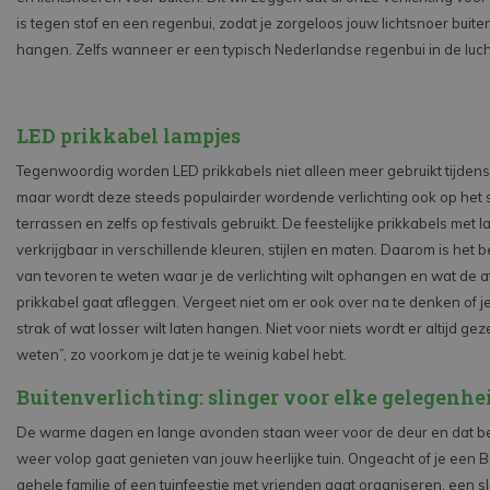
is tegen stof en een regenbui, zodat je zorgeloos jouw lichtsnoer buiten
hangen. Zelfs wanneer er een typisch Nederlandse regenbui in de luch
LED prikkabel lampjes
Tegenwoordig worden LED prikkabels niet alleen meer gebruikt tijdens 
maar wordt deze steeds populairder wordende verlichting ook op het 
terrassen en zelfs op festivals gebruikt. De feestelijke prikkabels met l
verkrijgbaar in verschillende kleuren, stijlen en maten. Daarom is het b
van tevoren te weten waar je de verlichting wilt ophangen en wat de af
prikkabel gaat afleggen. Vergeet niet om er ook over na te denken of j
strak of wat losser wilt laten hangen. Niet voor niets wordt er altijd ge
weten”, zo voorkom je dat je te weinig kabel hebt.
Buitenverlichting: slinger voor elke gelegenhe
De warme dagen en lange avonden staan weer voor de deur en dat be
weer volop gaat genieten van jouw heerlijke tuin. Ongeacht of je een
gehele familie of een tuinfeestje met vrienden gaat organiseren, een sl