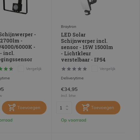
e
Braytron
Schijnwerper -
LED Solar
2700lm -
Schijnwerper incl.
/4000/6000K -
sensor - 15W 1500lm
- incl.
- Lichtkleur
gingssensor
verstelbaar - IP54
Vergelijk
Vergelijk
rytime
Deliverytime
95
€34,95
tw
Incl. btw
Toevoegen
Toevoegen
orraad
Op voorraad