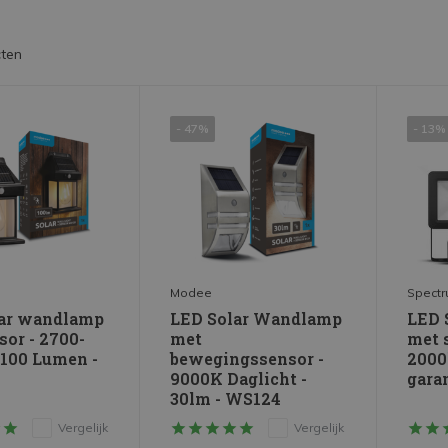
ten
- 47%
- 13%
Modee
Spect
lar wandlamp
LED Solar Wandlamp
LED 
sor - 2700-
met
met 
 100 Lumen -
bewegingssensor -
2000l
9000K Daglicht -
gara
30lm - WS124
Vergelijk
Vergelijk