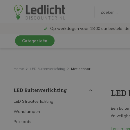
Op werkdagen voor 18:00 uur besteld, d
Categorieën
LED Lampen en Spots
LED Railspots
Home
LED Buitenverlichting
Met sensor
LED Panelen
LED Buitenverlichting
LED 
LED TL
LED Plafondlampen en Wandlampen
LED Straatverlichting
Een buiten
Wandlampen
LED Schijnwerpers
én veiligh
Prikspots
LED High Bay lampen
Lees mee