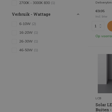
Deliveryti
2700K - 3000K 830
(1)
€9,95
Verbruik - Wattage
Incl. btw
6-10W
(2)
16-20W
(1)
Op voorr
26-30W
(1)
46-50W
(1)
LCB
Solar L
Buiten -