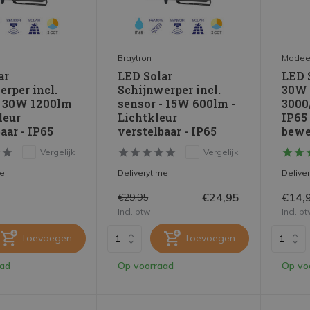
Braytron
Mode
ar
LED Solar
LED 
erper incl.
Schijnwerper incl.
30W 
- 30W 1200lm
sensor - 15W 600lm -
3000
leur
Lichtkleur
IP65 
aar - IP65
verstelbaar - IP65
bewe
Vergelijk
Vergelijk
me
Deliverytime
Delive
€24,95
€14,
€29,95
Incl. btw
Incl. b
Toevoegen
Toevoegen
aad
Op voorraad
Op vo