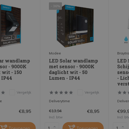
- 36%
Modee
Braytr
lar wandlamp
LED Solar wandlamp
LED 
sor - 9000K
met sensor - 9000K
Schij
 wit - 150
daglicht wit - 50
sens
 IP44
Lumen - IP44
- Lic
verst
Vergelijk
Vergelijk
me
Deliverytime
Delive
€8,95
€8,95
€99,
€13,94
Incl. btw
Incl. b
Toevoegen
Toevoegen