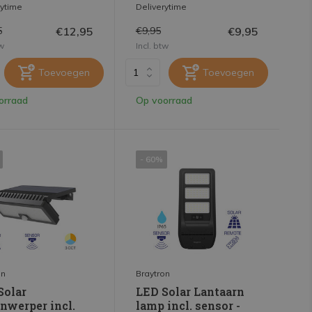
rytime
Deliverytime
€12,95
€9,95
5
€9,95
tw
Incl. btw
Toevoegen
Toevoegen
orraad
Op voorraad
- 60%
on
Braytron
Solar
LED Solar Lantaarn
nwerper incl.
lamp incl. sensor -