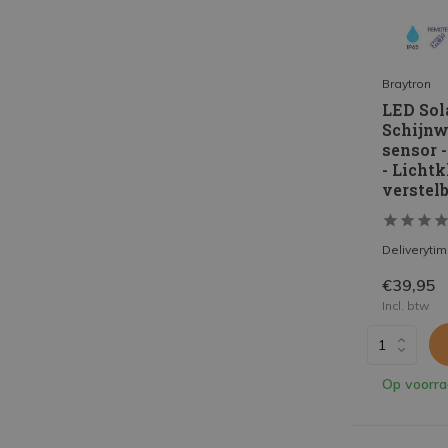
Braytron
LED Sol
Schijnw
sensor 
- Lichtk
verstelb
Deliveryti
€39,95
Incl. btw
Op voorr