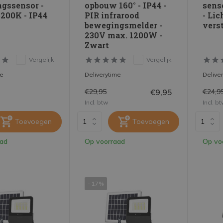
gssensor -
opbouw 160° - IP44 -
sens
200K - IP44
PIR infrarood
- Lic
bewegingsmelder -
verst
230V max. 1200W -
Zwart
Vergelijk
Vergelijk
me
Deliverytime
Delive
€9,95
€29,95
€24,9
Incl. btw
Incl. b
Toevoegen
Toevoegen
aad
Op voorraad
Op vo
- 17%