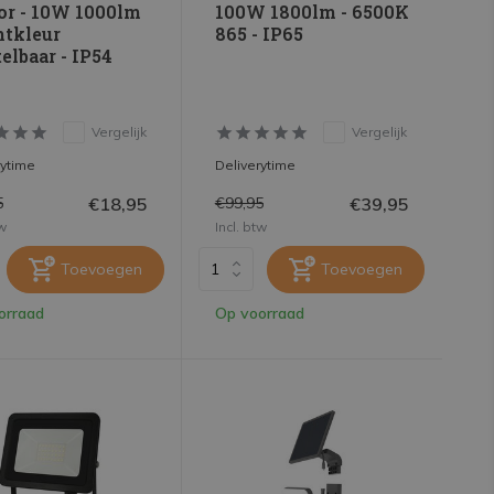
or - 10W 1000lm
100W 1800lm - 6500K
htkleur
865 - IP65
elbaar - IP54
Vergelijk
Vergelijk
rytime
Deliverytime
€18,95
€39,95
5
€99,95
tw
Incl. btw
Toevoegen
Toevoegen
orraad
Op voorraad