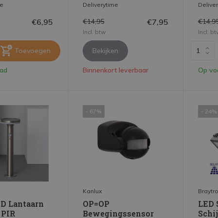
me
Deliverytime
Delive
€6,95
€7,95
€14,95
€14,9
Incl. btw
Incl. b
Toevoegen
Bekijken
aad
Binnenkort leverbaar
Op vo
- 67%
- 24%
Kanlux
Braytr
ED Lantaarn
OP=OP
LED 
 PIR
Bewegingssensor
Schij