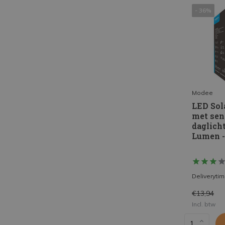
- 36%
Modee
LED So
met sen
daglicht
Lumen -
Deliveryti
€13,94
Incl. btw