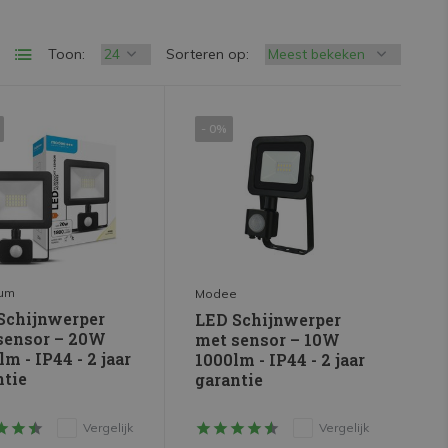
Toon:
Sorteren op:
- 0%
rum
Modee
Schijnwerper
LED Schijnwerper
sensor – 20W
met sensor – 10W
m - IP44 - 2 jaar
1000lm - IP44 - 2 jaar
ntie
garantie
Vergelijk
Vergelijk