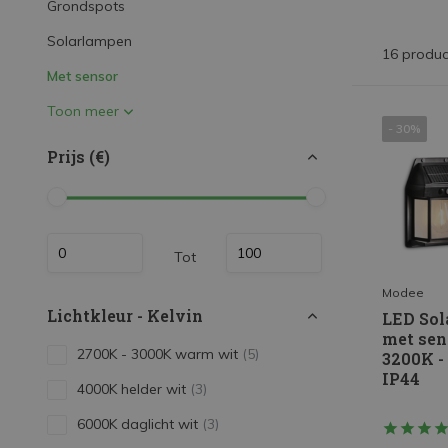
Grondspots
LED Strips
Solarlampen
Decoratieve verlichting
16 produc
Met sensor
LED Buitenverlichting
Toon meer
LED Noodverlichting
- 30%
Prijs (€)
Installatiemateriaal
Mega Sale
Verduurzaming
Tot
LED TL verlichting
Modee
Lichtkleur - Kelvin
LED So
met sen
2700K - 3000K warm wit
(5)
3200K -
IP44
4000K helder wit
(3)
6000K daglicht wit
(3)