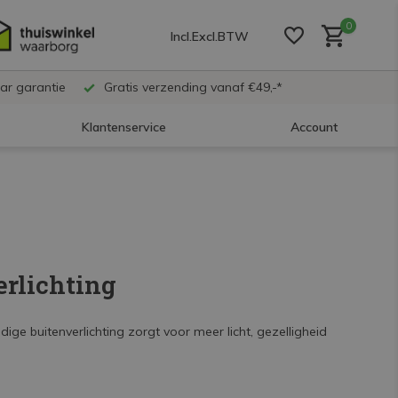
0
Incl.
Excl.
BTW
ar garantie
Gratis verzending vanaf €49,-*
Klantenservice
Account
Account aanmaken
Account aanmaken
erlichting
Account aanmaken
ge buitenverlichting zorgt voor meer licht, gezelligheid