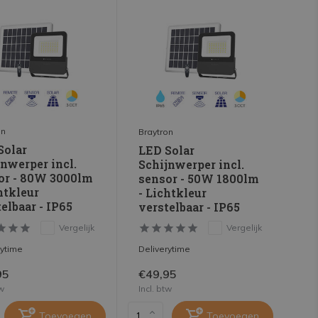
on
Braytron
Solar
LED Solar
nwerper incl.
Schijnwerper incl.
or - 80W 3000lm
sensor - 50W 1800lm
htkleur
- Lichtkleur
elbaar - IP65
verstelbaar - IP65
Vergelijk
Vergelijk
rytime
Deliverytime
95
€49,95
tw
Incl. btw
Toevoegen
Toevoegen