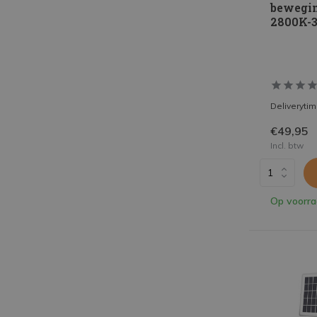
bewegin
2800K-3
Deliveryti
€49,95
Incl. btw
Op voorr