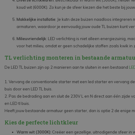
koud wit (6000K). Zo kun je de sfeer kiezen die het beste bij jouw
Makkelijke installatie
: Je kutn deze buizen naadloos integreren
armaturen, waardoor je eenvoudig jouw oude TL buizen kunt ve
Milieuvriendelijk
: LED verlichting is niet alleen energiezuinig, ma
voor het milieu, omdat er geen schadelijke stoffen zoals kwik in z
TL verlichting monteren in bestaande armatuu
De LED TL buizen zijn op 2 manieren aan te sluiten in een bestaand
LED
1. Vervang de conventionele starter met een led starter en vervang d
buis door een LED TL buis.
2. Pas de bedrading aan en sluit de 230V L en N direct aan één zijde v
en LED tl buis.
Heeft jouw bestaande armatuur geen starter, dan is optie 2 de enige m
Kies de perfecte lichtkleur
Warm wit (3000K)
: Creëer een gezellige, uitnodigende sfeer in