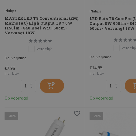
Philips
Philips
MASTER LED T8 Conventional (EM),
LED Buis T8 CorePro 
Mains (AC) High Output T8 7.6W
Output 8W 900lm - 840
1150lm - 840 Koel Wit | 60cm -
60cm - Vervangt 18W
Vervangt 18W
Vergelij
Vergelijk
Deliverytime
Deliverytime
€14,95
€7,95
Incl. btw
Incl. btw
Op voorraad
Op voorraad
- 40%
- 20%