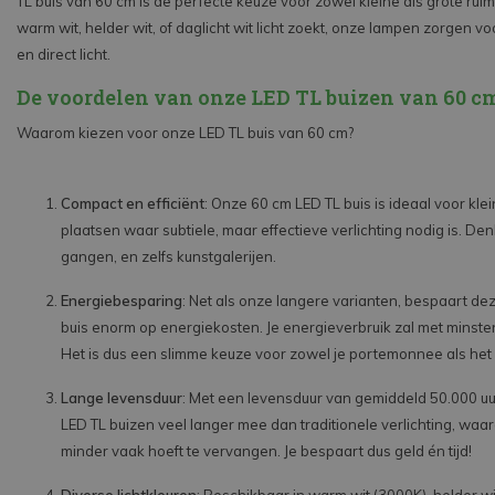
TL buis van 60 cm is de perfecte keuze voor zowel kleine als grote ruimt
warm wit, helder wit, of daglicht wit licht zoekt, onze lampen zorgen vo
en direct licht.
De voordelen van onze LED TL buizen van 60 c
Waarom kiezen voor onze LED TL buis van 60 cm?
Compact en efficiënt
: Onze 60 cm LED TL buis is ideaal voor klei
plaatsen waar subtiele, maar effectieve verlichting nodig is. De
gangen, en zelfs kunstgalerijen.
Energiebesparing
: Net als onze langere varianten, bespaart de
buis enorm op energiekosten. Je energieverbruik zal met minst
Het is dus een slimme keuze voor zowel je portemonnee als het 
Lange levensduur
: Met een levensduur van gemiddeld 50.000 u
LED TL buizen veel langer mee dan traditionele verlichting, waa
minder vaak hoeft te vervangen. Je bespaart dus geld én tijd!
Diverse lichtkleuren
: Beschikbaar in warm wit (3000K), helder wi