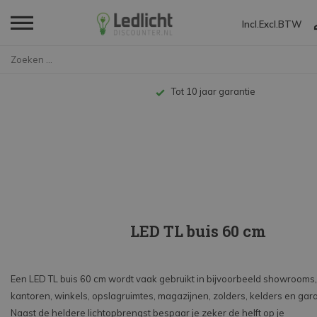
Incl.
Excl.
BTW
Home
LED TL
LED T8
60cm vervangt 18W
Tot 10 jaar garantie
LED TL buis 60 cm
Een LED TL buis 60 cm wordt vaak gebruikt in bijvoorbeeld showrooms,
kantoren, winkels, opslagruimtes, magazijnen, zolders, kelders en gar
Naast de heldere lichtopbrengst bespaar je zeker de helft op je