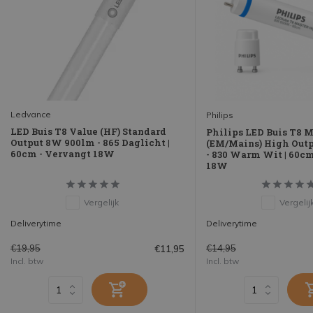
Ledvance
Philips
LED Buis T8 Value (HF) Standard
Philips LED Buis T8
Output 8W 900lm - 865 Daglicht |
(EM/Mains) High Out
60cm - Vervangt 18W
- 830 Warm Wit | 60cm
18W
Vergelijk
Vergelij
Deliverytime
Deliverytime
€19,95
€14,95
€11,95
Incl. btw
Incl. btw