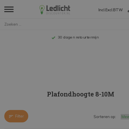
Incl.
Excl.
BTW
Home
LED High Bay lampen
Plafondhoogte 8-10M
Tot 10 jaar garantie
Plafondhoogte 8-10M
Filter
Sorteren op: