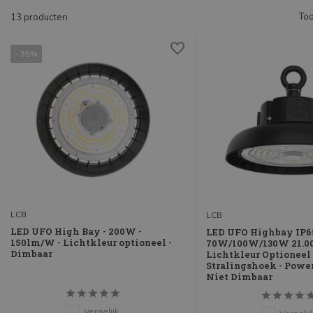
Too
13 producten
- 35%
LCB
LCB
LED UFO High Bay - 200W -
LED UFO Highbay IP65
150lm/W - Lichtkleur optioneel -
70W/100W/130W 21.00
Dimbaar
Lichtkleur Optioneel 
Stralingshoek - Power
Niet Dimbaar
Vergelijk