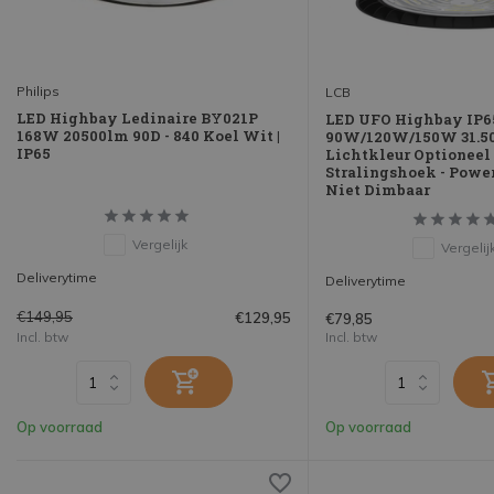
Philips
LCB
LED Highbay Ledinaire BY021P
LED UFO Highbay IP65
168W 20500lm 90D - 840 Koel Wit |
90W/120W/150W 31.50
IP65
Lichtkleur Optioneel 
Stralingshoek - Power
Niet Dimbaar
Vergelijk
Vergelij
Deliverytime
Deliverytime
€149,95
€129,95
€79,85
Incl. btw
Incl. btw
Op voorraad
Op voorraad