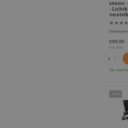
sensor 
- Lichtk
verstelb
Deliveryti
€99,95
Incl. btw
Op voorr
- 47%