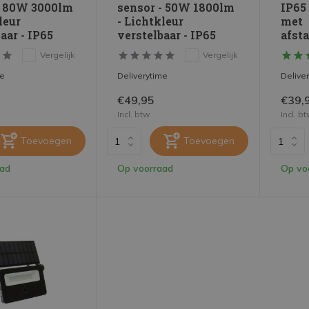
- 80W 3000lm
sensor - 50W 1800lm
IP65 
leur
- Lichtkleur
met
aar - IP65
verstelbaar - IP65
afst
Vergelijk
Vergelijk
me
Deliverytime
Delive
€49,95
€39,
Incl. btw
Incl. b
Toevoegen
Toevoegen
aad
Op voorraad
Op vo