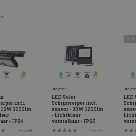
en
- 17%
Braytron
Braytr
ar
LED Solar
LED 
erper incl.
Schijnwerper incl.
Schij
- 10W 1000lm
sensor - 30W 1200lm
sens
leur
- Lichtkleur
Lich
aar - IP54
verstelbaar - IP65
verst
Vergelijk
Vergelijk