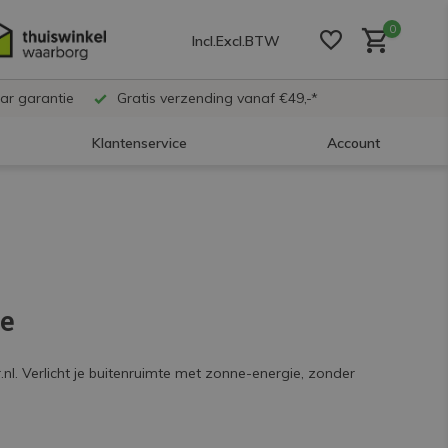
0
Incl.
Excl.
BTW
ar garantie
Gratis verzending vanaf €49,-*
Klantenservice
Account
Account aanmaken
Account aanmaken
ie
Account aanmaken
nl. Verlicht je buitenruimte met zonne-energie, zonder