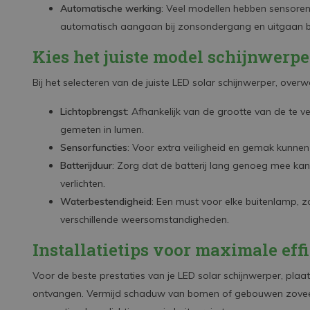
Automatische werking
: Veel modellen hebben sensore
automatisch aangaan bij zonsondergang en uitgaan b
Kies het juiste model schijnwerp
Bij het selecteren van de juiste LED solar schijnwerper, ove
Lichtopbrengst
: Afhankelijk van de grootte van de te ver
gemeten in lumen.
Sensorfuncties
: Voor extra veiligheid en gemak kunn
Batterijduur
: Zorg dat de batterij lang genoeg mee k
verlichten.
Waterbestendigheid
: Een must voor elke buitenlamp, z
verschillende weersomstandigheden.
Installatietips voor maximale effi
Voor de beste prestaties van je LED solar schijnwerper, pla
ontvangen. Vermijd schaduw van bomen of gebouwen zoveel 