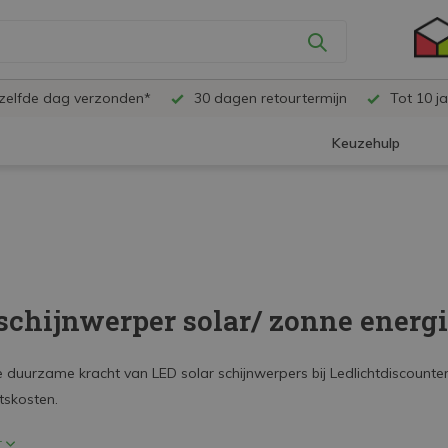
ezelfde dag verzonden*
30 dagen retourtermijn
Tot 10 ja
Keuzehulp
schijnwerper solar/ zonne energ
 duurzame kracht van LED solar schijnwerpers bij Ledlichtdiscounter.
itskosten.
r