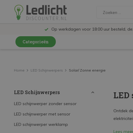
Op werkdagen voor 18:00 uur besteld, d
Categorieën
LED Lampen en Spots
LED Railspots
Home
LED Schijnwerpers
Solar/ Zonne energie
LED Panelen
LED Schijnwerpers
LED 
LED TL
LED Plafondlampen en Wandlampen
LED schijnwerper zonder sensor
Ontdek de
LED schijnwerper met sensor
LED Schijnwerpers
elektricite
LED schijnwerper werklamp
LED High Bay lampen
Lees mee