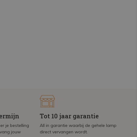
termijn
Tot 10 jaar garantie
r je bestelling
All in garantie waarbij de gehele lamp
tvang jouw
direct vervangen wordt.