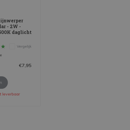
ijnwerper
ar - 2W -
6500K daglicht
Vergelijk
me
€7,95
en
t leverbaar