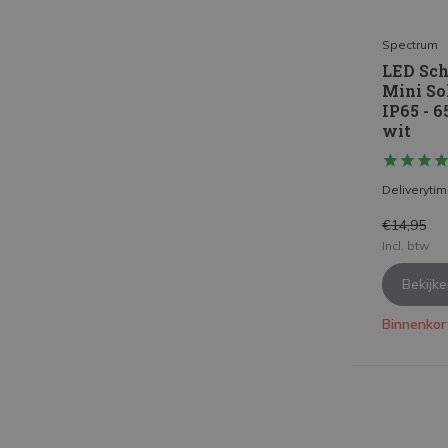
Spectrum
LED Sch
Mini Sol
IP65 - 
wit
Deliveryti
€14,95
Incl. btw
Bekijk
Binnenkor