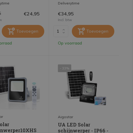
rytime
Deliverytime
€24,95
€34,95
5
tw
Incl. btw
Toevoegen
Toevoegen
orraad
Op voorraad
- 33%
ar
Aigostar
olar
UA LED Solar
jnwerper10XHS
schijnwerper - IP66 -