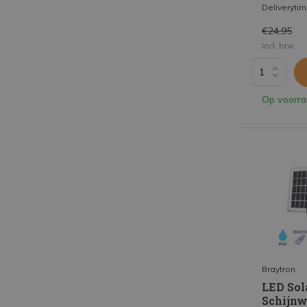
Deliveryti
€24,95
Incl. btw
Op voorr
Braytron
LED Sol
Schijnw