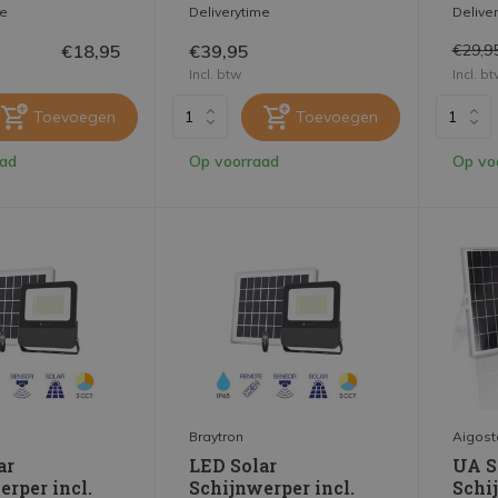
me
Deliverytime
Delive
€18,95
€39,95
€29,9
Incl. btw
Incl. b
Toevoegen
Toevoegen
aad
Op voorraad
Op vo
Braytron
Aigost
ar
LED Solar
UA S
erper incl.
Schijnwerper incl.
Schi