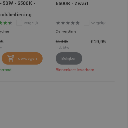
- 50W - 6500K -
6500K - Zwart
andsbediening
Vergelijk
Vergelijk
rytime
Deliverytime
95
€19,95
€29,95
tw
Incl. btw
Toevoegen
Bekijken
orraad
Binnenkort leverbaar