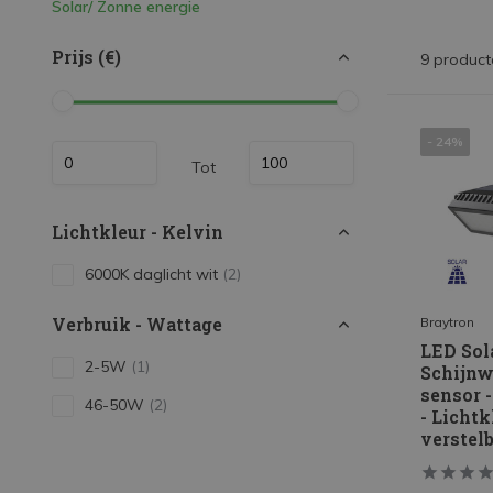
Solar/ Zonne energie
LED Strips
Decoratieve verlichting
Prijs (€)
9 product
LED Buitenverlichting
LED Noodverlichting
- 24%
Tot
Installatiemateriaal
Mega Sale
Lichtkleur - Kelvin
Verduurzaming
6000K daglicht wit
(2)
LED TL verlichting
Verbruik - Wattage
Braytron
LED Sol
2-5W
(1)
Schijnw
sensor 
46-50W
(2)
- Lichtk
verstelb