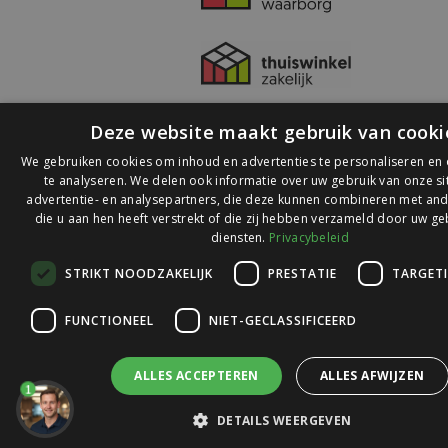
Deze website maakt gebruik van cooki
We gebruiken cookies om inhoud en advertenties te personaliseren en
te analyseren. We delen ook informatie over uw gebruik van onze s
advertentie- en analysepartners, die deze kunnen combineren met and
die u aan hen heeft verstrekt of die zij hebben verzameld door uw ge
© 2026 Ledlichtdiscounter.nl
diensten.
Privacybeleid
STRIKT NOODZAKELIJK
PRESTATIE
TARGET
Wij scoren een
9,1
op
9,1
Webwinkelkeur
FUNCTIONEEL
NIET-GECLASSIFICEERD
ALLES ACCEPTEREN
ALLES AFWIJZEN
1
DETAILS WEERGEVEN