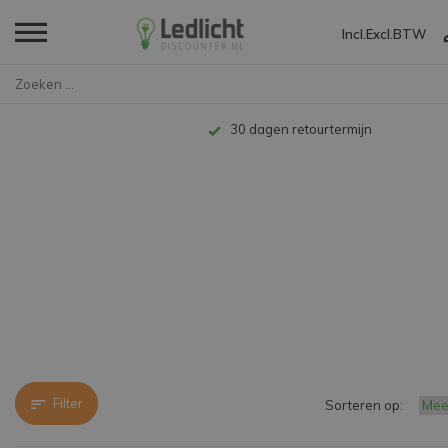
Incl.
Excl.
BTW
Home
Merken
Sonos
30 dagen retourtermijn
Filter
Sorteren op: