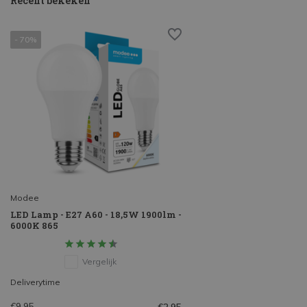
Recent bekeken
- 70%
Modee
LED Lamp - E27 A60 - 18,5W 1900lm -
6000K 865
Vergelijk
Deliverytime
€9,95
€2,95