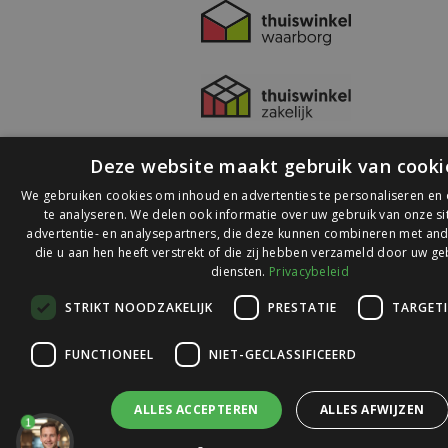
Deze website maakt gebruik van cooki
We gebruiken cookies om inhoud en advertenties te personaliseren en
te analyseren. We delen ook informatie over uw gebruik van onze s
advertentie- en analysepartners, die deze kunnen combineren met and
die u aan hen heeft verstrekt of die zij hebben verzameld door uw ge
© 2026 Ledlichtdiscounter.nl
diensten.
Privacybeleid
STRIKT NOODZAKELIJK
PRESTATIE
TARGET
Wij scoren een
9,1
op
9,1
Webwinkelkeur
FUNCTIONEEL
NIET-GECLASSIFICEERD
ALLES ACCEPTEREN
ALLES AFWIJZEN
1