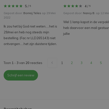
5
/
4
/
5
5
Gepost door:
Borreij Teles
op 29 Mei
Gepost door:
Nancy B.
op 12 Me
2022
Wel 1 lamp kapot in de verpak
Ik zou het bij God niet weten.....het is
heb daarvoor een mail gestuu
29/mei en heb nog steeds mijn
jullie
bestelling. (Fac nr LLD265143) niet
ontvangen.....het zijn duistere tijden.
Toon
1
-
3
van
20
reacties
1
2
3
4
5
Schrijf een review