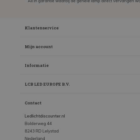
All in garantie waarbij de gehele lamp direct vervangen wo
Klantenservice
Mijn account
Informatie
LCB LED EUROPE B.V.
Contact
Ledlichtdiscounter.nl
Bolderweg 44
8243 RD Lelystad
Nederland