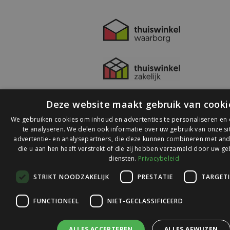
Deze website maakt gebruik van cooki
We gebruiken cookies om inhoud en advertenties te personaliseren en
te analyseren. We delen ook informatie over uw gebruik van onze s
advertentie- en analysepartners, die deze kunnen combineren met and
die u aan hen heeft verstrekt of die zij hebben verzameld door uw ge
© 2026 Ledlichtdiscounter.nl
diensten.
Privacybeleid
STRIKT NOODZAKELIJK
PRESTATIE
TARGET
Wij scoren een
9,1
op
9,1
Webwinkelkeur
FUNCTIONEEL
NIET-GECLASSIFICEERD
ALLES ACCEPTEREN
ALLES AFWIJZEN