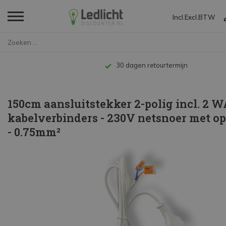
Incl.
Excl.
BTW
Home
150cm aansluitstekker 2-polig ...
Tot 10 jaar garantie
150cm aansluitstekker 2-polig incl. 2 
kabelverbinders - 230V netsnoer met o
- 0.75mm²