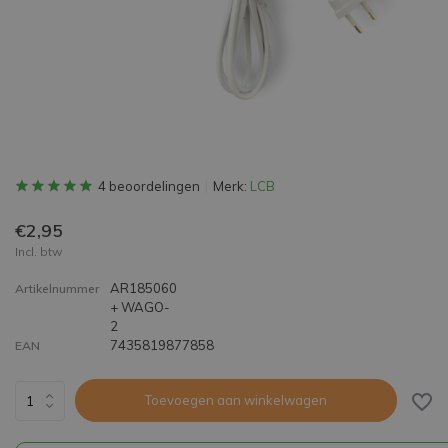
4 beoordelingen
Merk:
LCB
€2,95
Incl. btw
AR185060
Artikelnummer
+ WAGO-
2
7435819877858
EAN
Toevoegen aan winkelwagen