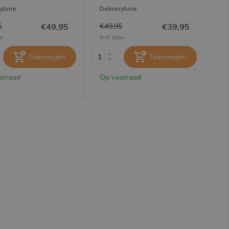
rytime
Deliverytime
€49,95
€39,95
5
€49,95
tw
Incl. btw
Toevoegen
Toevoegen
orraad
Op voorraad