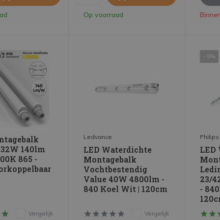
aad
Op voorraad
Binnen
- 9%
Ledvance
Philips
ntagebalk
 32W 140lm
LED Waterdichte
LED 
000K 865 -
Montagebalk
Mont
orkoppelbaar
Vochtbestendig
Ledi
Value 40W 4800lm -
23/4
840 Koel Wit | 120cm
- 840
120
Vergelijk
Vergelijk