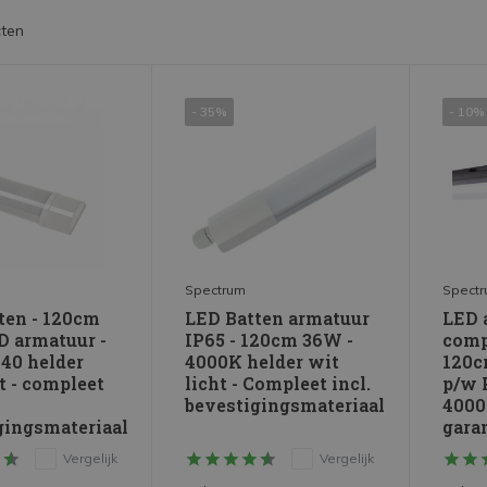
ten
- 35%
- 10%
Spectrum
Spect
ten - 120cm
LED Batten armatuur
LED 
 armatuur -
IP65 - 120cm 36W -
comp
40 helder
4000K helder wit
120c
t - compleet
licht - Compleet incl.
p/w 
bevestigingsmateriaal
4000K
gingsmateriaal
gara
Vergelijk
Vergelijk