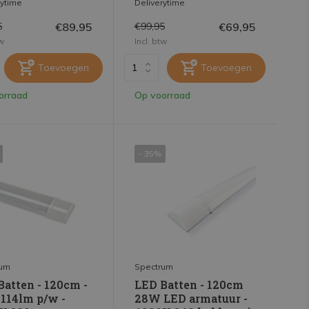
rytime
Deliverytime
€89,95
€69,95
5
€99,95
tw
Incl. btw
Toevoegen
Toevoegen
orraad
Op voorraad
- 35%
rum
Spectrum
Batten - 120cm -
LED Batten - 120cm
114lm p/w -
28W LED armatuur -