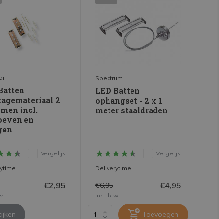
ar
Spectrum
Batten
LED Batten
agemateriaal 2
ophangset - 2 x 1
men incl.
meter staaldraden
oeven en
gen
Vergelijk
Vergelijk
rytime
Deliverytime
€2,95
€4,95
€6,95
tw
Incl. btw
ijken
Toevoegen