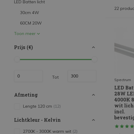
LED Batten licht
LED Strips
22 produc
30cm 4W
Decoratieve verlichting
60CM 20W
LED Buitenverlichting
Toon meer
LED Noodverlichting
Installatiemateriaal
Prijs (€)
Mega Sale
Verduurzaming
Tot
LED TL verlichting
Spectrum
LED Bat
28W LED
Afmeting
4000K 8
wit lich
Lengte 120 cm
(12)
incl.
bevesti
Lichtkleur - Kelvin
2700K - 3000K warm wit
(2)