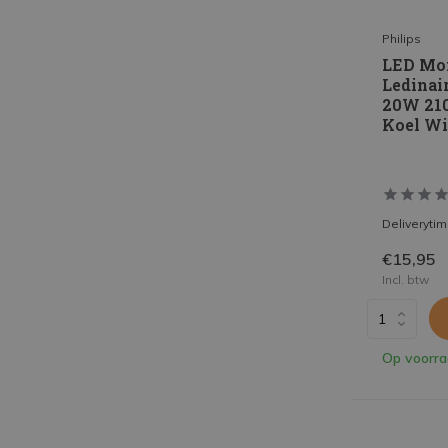
Philips
LED Mo
Ledinai
20W 210
Koel Wi
Deliveryti
€15,95
Incl. btw
Op voorr