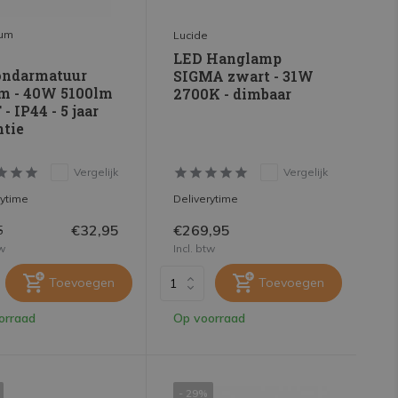
rum
Lucide
LED Hanglamp
ondarmatuur
SIGMA zwart - 31W
m - 40W 5100lm
2700K - dimbaar
 - IP44 - 5 jaar
ntie
Vergelijk
Vergelijk
rytime
Deliverytime
€32,95
€269,95
5
tw
Incl. btw
Toevoegen
Toevoegen
orraad
Op voorraad
- 29%