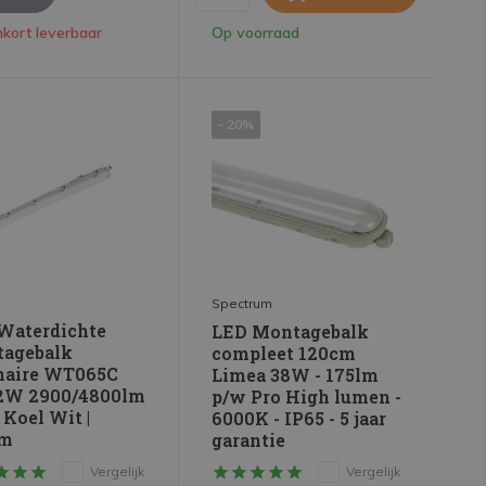
kort leverbaar
Op voorraad
- 20%
Spectrum
Waterdichte
LED Montagebalk
agebalk
compleet 120cm
naire WT065C
Limea 38W - 175lm
2W 2900/4800lm
p/w Pro High lumen -
 Koel Wit |
6000K - IP65 - 5 jaar
cm
garantie
Vergelijk
Vergelijk