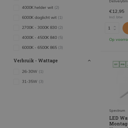
Deliveryti
4000K helder wit
(2)
€12,95
Incl. btw
6000K daglicht wit
(1)
2700K - 3000K 830
(2)
4000K - 4500K 840
(5)
Op voorr
6000K - 6500K 865
(3)
Verbruik - Wattage
26-30W
(1)
31-35W
(3)
36-40W
(8)
46-50W
(1)
Spectrum
LED Wat
Montag