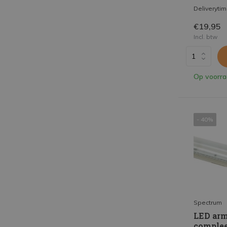
Deliveryti
€19,95
Incl. btw
Op voorr
- 40%
Spectrum
LED arm
comple