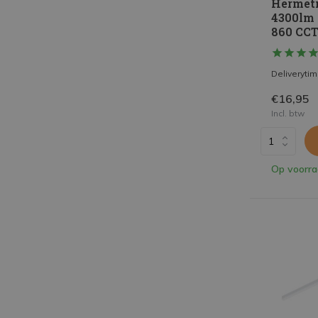
Hermet
4300lm 
860 CCT
Deliveryti
€16,95
Incl. btw
Op voorr