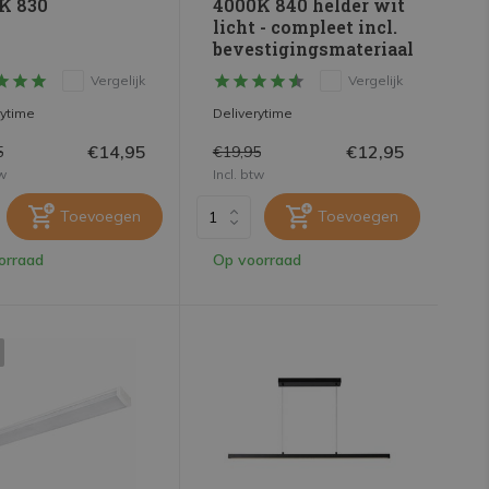
K 830
4000K 840 helder wit
licht - compleet incl.
bevestigingsmateriaal
Vergelijk
Vergelijk
rytime
Deliverytime
€14,95
€12,95
5
€19,95
tw
Incl. btw
Toevoegen
Toevoegen
orraad
Op voorraad