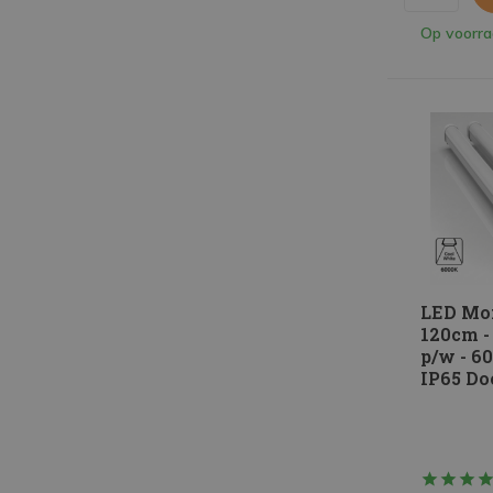
Op voorr
LED Mo
120cm -
p/w - 6
IP65 Do