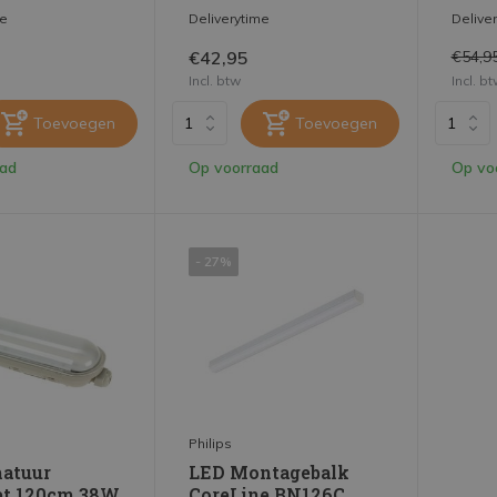
me
Deliverytime
Delive
€42,95
€54,9
Incl. btw
Incl. b
Toevoegen
Toevoegen
aad
Op voorraad
Op vo
- 27%
Philips
atuur
LED Montagebalk
et 120cm 38W
CoreLine BN126C