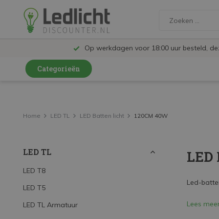
Op werkdagen voor 18:00 uur besteld, d
Categorieën
LED Lampen en Spots
LED Railspots
Home
LED TL
LED Batten licht
120CM 40W
LED Panelen
LED TL
LED 
LED TL
LED Plafondlampen en Wandlampen
LED T8
Led-batte
LED T5
LED Schijnwerpers
Lees mee
LED TL Armatuur
LED High Bay lampen