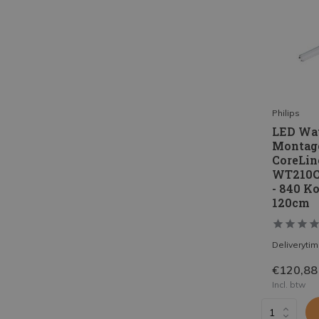
Philips
LED Wat
Montag
CoreLin
WT210C
- 840 Ko
120cm
Deliveryti
€120,88
Incl. btw