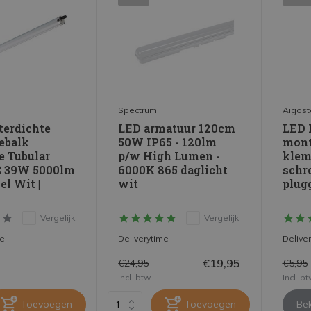
Spectrum
Aigost
erdichte
LED armatuur 120cm
LED 
ebalk
50W IP65 - 120lm
mont
e Tubular
p/w High Lumen -
klem
 39W 5000lm
6000K 865 daglicht
schr
el Wit |
wit
plug
Vergelijk
Vergelijk
me
Deliverytime
Delive
€19,95
€24,95
€5,95
Incl. btw
Incl. b
Toevoegen
Toevoegen
Bek