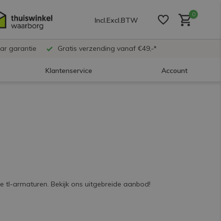
0
Incl.
Excl.
BTW
ar garantie
Gratis verzending vanaf €49,-*
Klantenservice
Account
Account aanmaken
Account aanmaken
Account aanmaken
te tl-armaturen. Bekijk ons uitgebreide aanbod!