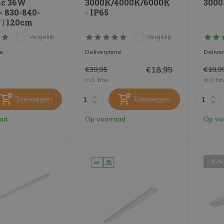
ic 36W
3000K/4000K/6000K
3000
- 830-840-
- IP65
 | 120cm
Vergelijk
Vergelijk
me
Deliverytime
Delive
€18,95
€39,95
€19,9
Incl. btw
Incl. b
Toevoegen
Toevoegen
aad
Op voorraad
Op vo
- 45%