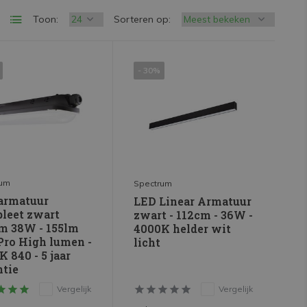
Toon:
Sorteren op:
- 30%
rum
Spectrum
armatuur
LED Linear Armatuur
leet zwart
zwart - 112cm - 36W -
m 38W - 155lm
4000K helder wit
Pro High lumen -
licht
 840 - 5 jaar
ntie
Vergelijk
Vergelijk