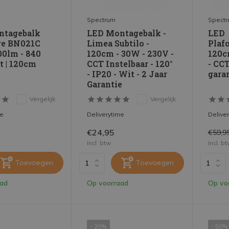
Spectrum
Spect
ntagebalk
LED Montagebalk -
LED
re BN021C
Limea Subtilo -
Plaf
0lm - 840
120cm - 30W - 230V -
120c
t | 120cm
CCT Instelbaar - 120°
- CCT
- IP20 - Wit - 2 Jaar
gara
Garantie
Vergelijk
Vergelijk
me
Deliverytime
Delive
€24,95
€59,9
Incl. btw
Incl. b
Toevoegen
Toevoegen
aad
Op voorraad
Op vo
- 20%
- 50%