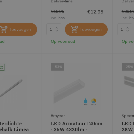
me
Deliverytime
Delive
€12,95
€19,95
€99,9
Incl. btw
Incl. b
Toevoegen
Toevoegen
aad
Op voorraad
Op vo
- 53%
- 25%
Braytron
Spect
erdichte
LED Armatuur 120cm
LED 
ebalk Limea
- 36W 4320lm -
28W 