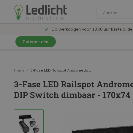
Op werkdagen voor 18:00 uur besteld, d
Categorieën
LED Lampen en Spots
LED Railspots
Home
3-Fase LED Railspot Andromeda ...
3-Fase LED Railspot Androme
LED Panelen
DIP Switch dimbaar - 170x74 
LED TL
LED Plafondlampen en Wandlampen
LED Schijnwerpers
LED High Bay lampen