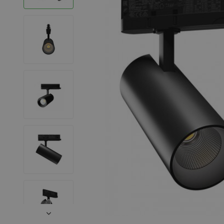
LED Strips
Decoratieve verlichting
LED Buitenverlichting
LED Noodverlichting
Installatiemateriaal
Mega Sale
Verduurzaming
LED TL verlichting