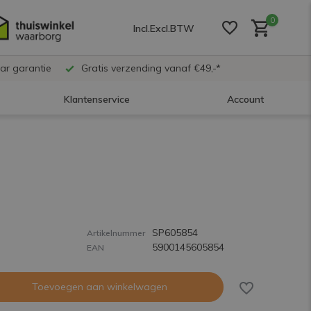
0
Incl.
Excl.
BTW
ar garantie
Gratis verzending vanaf €49,-*
Klantenservice
Account
Account aanmaken
Account aanmaken
SP605854
Account aanmaken
Artikelnummer
5900145605854
EAN
Toevoegen aan winkelwagen