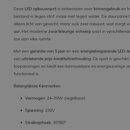
Deze
LED opbouwspot
is ontworpen voor
binnengebruik
en h
bestand is tegen stof, maar niet tegen water. De duurzame
alleen licht van gewicht, maar ook zeer robuust, wat zorgt 
uur
. Het moderne
zwartkleurige ontwerp
past in verschillende
toe aan elke ruimte.
Met een
garantie van 5 jaar
en een
energiebesparende LED-te
een
uitstekende prijs-kwaliteitverhouding
. De spot is geschik
toepassingen en biedt een betrouwbare en energiezuinige ver
functioneel is.
Belangrijkste Kenmerken
:
Vermogen
: 24–30W (regelbaar)
Spanning
: 230V
Stralingshoek
: 36°/60°