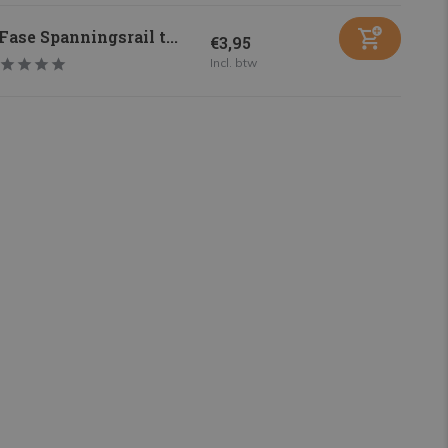
Fase Spanningsrail t...
€3,95
Incl. btw