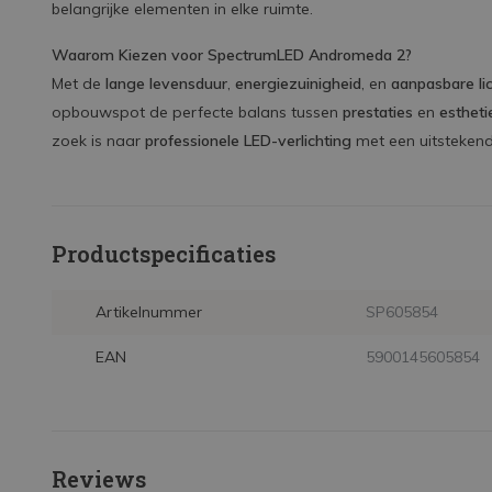
belangrijke elementen in elke ruimte.
Waarom Kiezen voor SpectrumLED Andromeda 2?
Met de
lange levensduur
,
energiezuinigheid
, en
aanpasbare lic
opbouwspot de perfecte balans tussen
prestaties
en
estheti
zoek is naar
professionele LED-verlichting
met een uitsteken
Productspecificaties
Artikelnummer
SP605854
EAN
5900145605854
Reviews