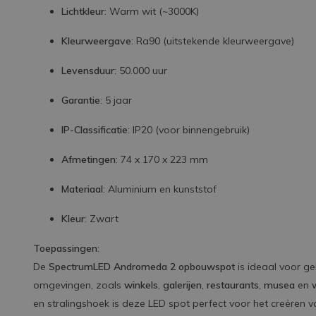
Lichtkleur
: Warm wit (~3000K)
Kleurweergave
: Ra90 (uitstekende kleurweergave)
Levensduur
: 50.000 uur
Garantie
: 5 jaar
IP-Classificatie
: IP20 (voor binnengebruik)
Afmetingen
: 74 x 170 x 223 mm
Materiaal
: Aluminium en kunststof
Kleur
: Zwart
Toepassingen
:
De
SpectrumLED Andromeda 2 opbouwspot
is ideaal voor ge
omgevingen, zoals
winkels
,
galerijen
,
restaurants
,
musea
en
en stralingshoek is deze LED spot perfect voor het creëren v