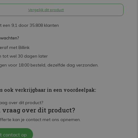
Vergelijk dit product
 een 9,1 door 35.808 klanten
rwachten?
raf met Billink
 tot wel 30 dagen later
en voor 18:00 besteld, dezelfde dag verzonden.
is ook verkrijgbaar in een voordeelpak:
n vraag over dit product?
fferte kan je contact met ons opnemen.
t contact op