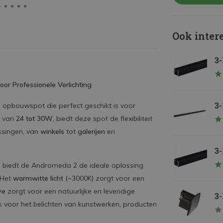
Ook inter
3-
r Professionele Verlichting
3-
ge opbouwspot die perfect geschikt is voor
van
24 tot 30W
, biedt deze spot de flexibiliteit
assingen, van
winkels
tot
galerijen
en
3-
°
biedt de Andromeda 2 de ideale oplossing
. Het
warmwitte licht
(~3000K) zorgt voor een
ve
zorgt voor een natuurlijke en levendige
3-
 voor het belichten van kunstwerken, producten