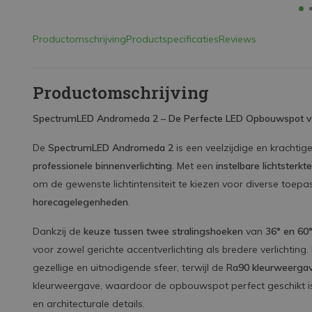
Productomschrijving
Productspecificaties
Reviews
Productomschrijving
SpectrumLED Andromeda 2 – De Perfecte LED Opbouwspot voo
De
SpectrumLED Andromeda 2
is een veelzijdige en krachti
professionele binnenverlichting
. Met een
instelbare lichtsterkte
om de gewenste lichtintensiteit te kiezen voor diverse toep
horecagelegenheden
.
Dankzij de
keuze tussen twee stralingshoeken
van
36° en 60
voor zowel gerichte accentverlichting als bredere verlichting
gezellige en uitnodigende sfeer, terwijl de
Ra90 kleurweerga
kleurweergave, waardoor de opbouwspot perfect geschikt is
en architecturale details.