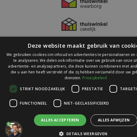
Deze website maakt gebruik van cooki
We gebruiken cookies om inhoud en advertenties te personaliseren en
te analyseren. We delen ook informatie over uw gebruik van onze s
advertentie- en analysepartners, die deze kunnen combineren met and
die u aan hen heeft verstrekt of die zij hebben verzameld door uw ge
© 2026 Ledlichtdiscounter.nl
diensten.
Privacybeleid
STRIKT NOODZAKELIJK
PRESTATIE
TARGET
Wij scoren een
9,1
op
9,1
Webwinkelkeur
FUNCTIONEEL
NIET-GECLASSIFICEERD
ALLES ACCEPTEREN
ALLES AFWIJZEN
1
DETAILS WEERGEVEN