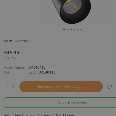
Merk:
Spectrum
€45,95
Incl. btw
SP140416
Artikelnummer
5904433140416
EAN
Toevoegen aan winkelwagen
Vergelijk dit product
Beoordeeld met een 9,1 door 35.808 klanten