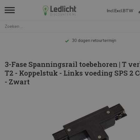
Incl.
Excl.
BTW
Home
3-Fase Spanningsrail toebehore...
Tot 10 jaar garantie
3-Fase Spanningsrail toebehoren | T ve
T2 - Koppelstuk - Links voeding SPS 2 
- Zwart