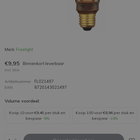
Merk:
Freelight
€9,95
Binnenkort leverbaar
Incl. btw
FL021497
Artikelnummer
8720143021497
EAN
Volume voordeel:
Koop 10 voor
€9,45
per stuk en
Koop 100 voor
€8,96
per stuk en
bespaar
-5%
bespaar
-10%