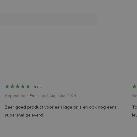
5
/
5
Gepost door:
Frank
op 8 Augustus 2024
Ge
Zeer goed product voor een lage prijs en ook nog eens
To
supersnel geleverd.
le