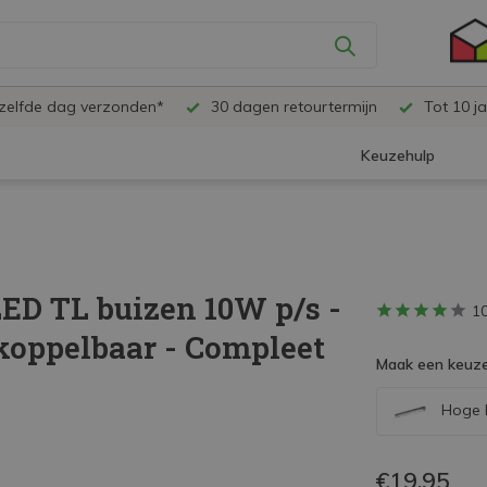
ezelfde dag verzonden*
30 dagen retourtermijn
Tot 10 ja
Keuzehulp
ED TL buizen 10W p/s -
1
koppelbaar - Compleet
Maak een keuze
Hoge l
€19,95