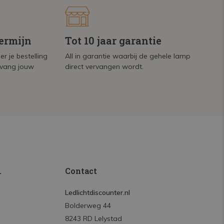
termijn
Tot 10 jaar garantie
r je bestelling
All in garantie waarbij de gehele lamp
tvang jouw
direct vervangen wordt.
.
Contact
Ledlichtdiscounter.nl
Bolderweg 44
8243 RD Lelystad