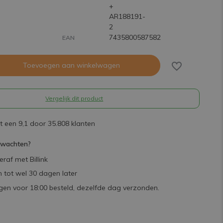
+
AR188191-
2
7435800587582
EAN
Toevoegen aan winkelwagen
Vergelijk dit product
 een 9,1 door 35.808 klanten
rwachten?
raf met Billink
 tot wel 30 dagen later
en voor 18:00 besteld, dezelfde dag verzonden.