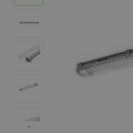
LED Strips
Decoratieve verlichting
LED Buitenverlichting
LED Noodverlichting
Installatiemateriaal
Mega Sale
Verduurzaming
LED TL verlichting