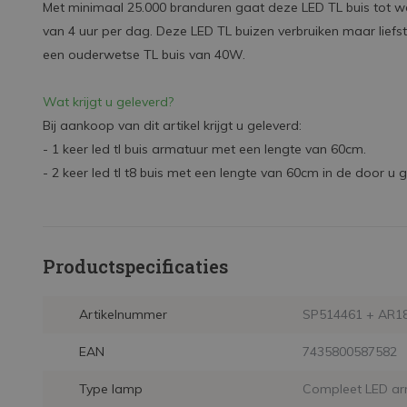
Met minimaal 25.000 branduren gaat deze LED TL buis tot wel
van 4 uur per dag. Deze LED TL buizen verbruiken maar liefst
een ouderwetse TL buis van 40W.
Wat krijgt u geleverd?
Bij aankoop van dit artikel krijgt u geleverd:
- 1 keer led tl buis armatuur met een lengte van 60cm.
- 2 keer led tl t8 buis met een lengte van 60cm in de door u g
Productspecificaties
Artikelnummer
SP514461 + AR1
EAN
7435800587582
Type lamp
Compleet LED ar