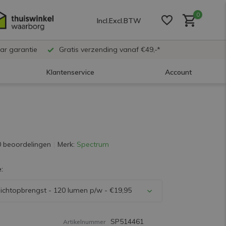
0
Incl.
Excl.
BTW
ar garantie
Gratis verzending vanaf €49,-*
Klantenservice
Account
Account aanmaken
Account aanmaken
0 beoordelingen
Merk:
Spectrum
:
Account aanmaken
ichtopbrengst - 120 lumen p/w - €19,95
SP514461
Artikelnummer