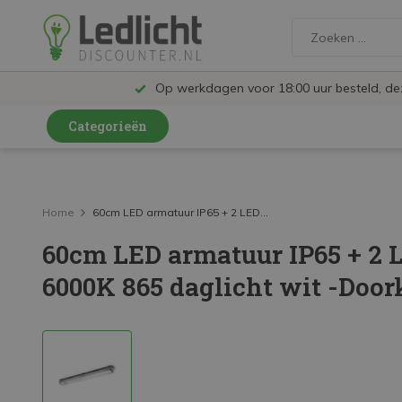
Op werkdagen voor 18:00 uur besteld, d
Categorieën
LED Lampen en Spots
LED Railspots
Home
60cm LED armatuur IP65 + 2 LED...
60cm LED armatuur IP65 + 2 L
LED Panelen
6000K 865 daglicht wit -Door
LED TL
LED Plafondlampen en Wandlampen
LED Schijnwerpers
LED High Bay lampen