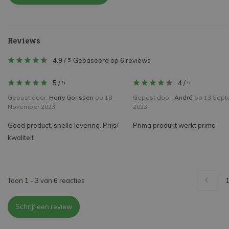
Reviews
4.9
/
Gebaseerd op 6 reviews
5
5
/
4
/
5
5
Gepost door:
Harry Gorissen
op 18
Gepost door:
André
op 13 Sept
November 2023
2023
Goed product, snelle levering. Prijs/
Prima produkt werkt prima
kwaliteit
Toon
1
-
3
van
6
reacties
Schrijf een review