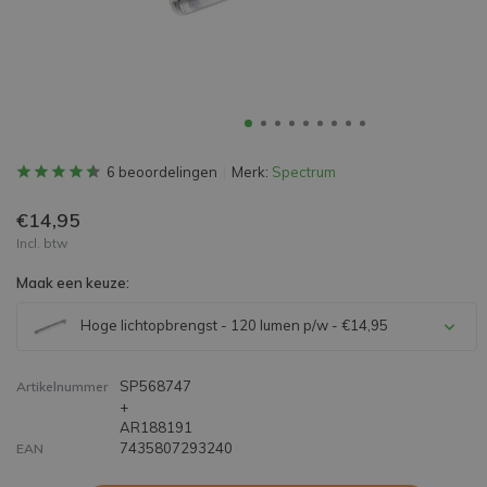
6 beoordelingen
Merk:
Spectrum
€14,95
Incl. btw
Maak een keuze:
Hoge lichtopbrengst - 120 lumen p/w - €14,95
SP568747
Artikelnummer
+
AR188191
7435807293240
EAN