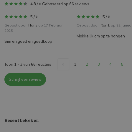
4.8
/
Gebaseerd op 66 reviews
5
5
/
5
/
5
5
Gepost door:
Hans
op 17 Februari
Gepost door:
Ron k
op 22 Januar
2025
Makkelijk om op te hangen
Sim en goed en goedkoop
Toon
1
-
3
van
66
reacties
1
2
3
4
5
Schrijf een review
Recent bekeken