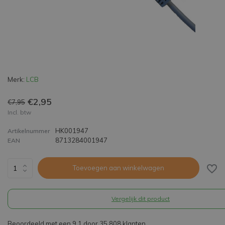
Merk:
LCB
€2,95
€7,95
Incl. btw
HK001947
Artikelnummer
8713284001947
EAN
Toevoegen aan winkelwagen
Vergelijk dit product
Beoordeeld met een 9,1 door 35.808 klanten