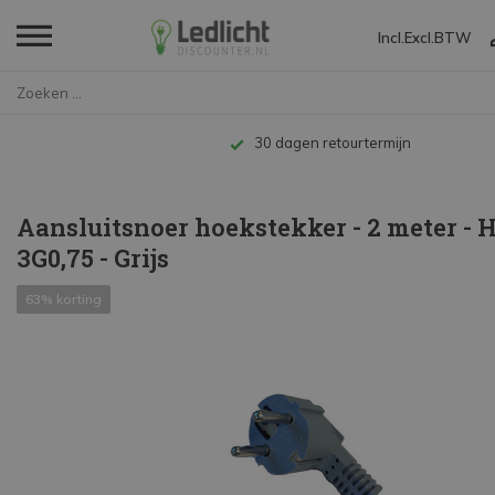
Incl.
Excl.
BTW
Home
Aansluitsnoer hoekstekker - 2 ...
agen retourtermijn
Aansluitsnoer hoekstekker - 2 meter -
3G0,75 - Grijs
63% korting