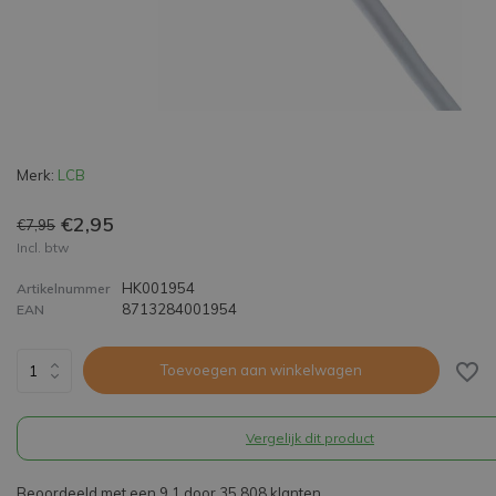
Merk:
LCB
€2,95
€7,95
Incl. btw
HK001954
Artikelnummer
8713284001954
EAN
Toevoegen aan winkelwagen
Vergelijk dit product
Beoordeeld met een 9,1 door 35.808 klanten