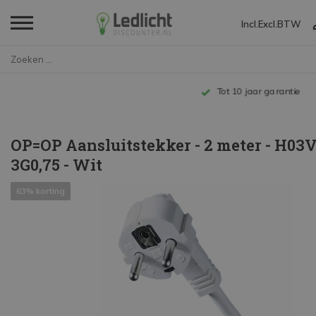
Incl.
Excl.
BTW
Home
OP=OP Aansluitstekker - 2 mete...
Tot 10 jaar garantie
OP=OP Aansluitstekker - 2 meter - H03
3G0,75 - Wit
63% korting