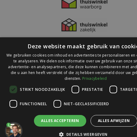
Deze website maakt gebruik van cooki
We gebruiken cookies om inhoud en advertenties te personaliseren en
te analyseren. We delen ook informatie over uw gebruik van onze s
advertentie- en analysepartners, die deze kunnen combineren met and
die u aan hen heeft verstrekt of die zij hebben verzameld door uw ge
© 2026 Ledlichtdiscounter.nl
diensten.
Privacybeleid
STRIKT NOODZAKELIJK
PRESTATIE
TARGET
Wij scoren een
9,1
op
9,1
Webwinkelkeur
FUNCTIONEEL
NIET-GECLASSIFICEERD
ALLES ACCEPTEREN
ALLES AFWIJZEN
1
DETAILS WEERGEVEN