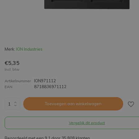
Merk:
ION Industries
€5,35
Incl. btw
ION971112
Artikelnummer
8718836971112
EAN
Toevoegen aan winkelwagen
Vergelijk dit product
Beoordeeld met een 9,1 door 35.808 klanten