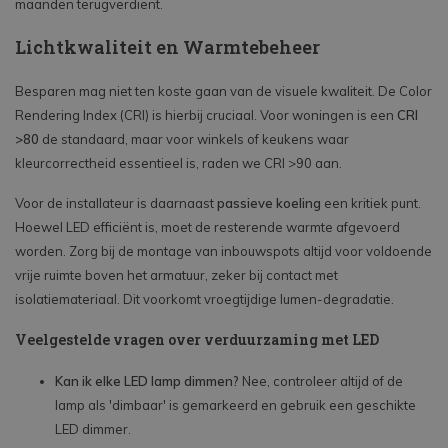
maanden terugverdient.
Lichtkwaliteit en Warmtebeheer
Besparen mag niet ten koste gaan van de visuele kwaliteit. De Color
Rendering Index (CRI) is hierbij cruciaal. Voor woningen is een
CRI
>80
de standaard, maar voor winkels of keukens waar
kleurcorrectheid essentieel is, raden we CRI >90 aan.
Voor de installateur is daarnaast
passieve koeling
een kritiek punt.
Hoewel LED efficiënt is, moet de resterende warmte afgevoerd
worden. Zorg bij de montage van inbouwspots altijd voor voldoende
vrije ruimte boven het armatuur, zeker bij contact met
isolatiemateriaal. Dit voorkomt vroegtijdige lumen-degradatie.
Veelgestelde vragen over verduurzaming met LED
Kan ik elke LED lamp dimmen?
Nee, controleer altijd of de
lamp als 'dimbaar' is gemarkeerd en gebruik een geschikte
LED dimmer.