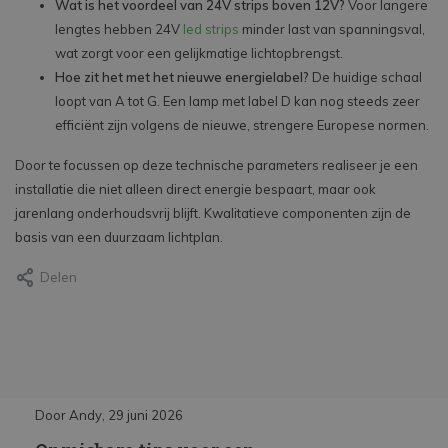
Wat is het voordeel van 24V strips boven 12V?
Voor langere
lengtes hebben 24V
led strips
minder last van spanningsval,
wat zorgt voor een gelijkmatige lichtopbrengst.
Hoe zit het met het nieuwe energielabel?
De huidige schaal
loopt van A tot G. Een lamp met label D kan nog steeds zeer
efficiënt zijn volgens de nieuwe, strengere Europese normen.
Door te focussen op deze technische parameters realiseer je een
installatie die niet alleen direct energie bespaart, maar ook
jarenlang onderhoudsvrij blijft. Kwalitatieve componenten zijn de
basis van een duurzaam lichtplan.
Delen
Door Andy, 29 juni 2026
Door Andy, 29 juni 2026