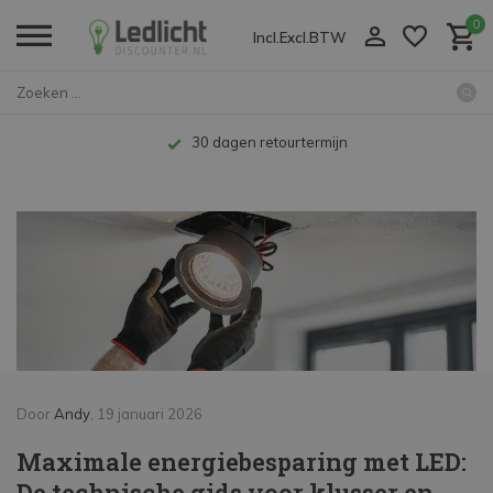
0
Incl.
Excl.
BTW
Home
Maximale energiebesparing met ...
Kenniscentrum
Tot 10 jaar garantie
Door
Andy
, 19 januari 2026
Maximale energiebesparing met LED:
De technische gids voor klusser en