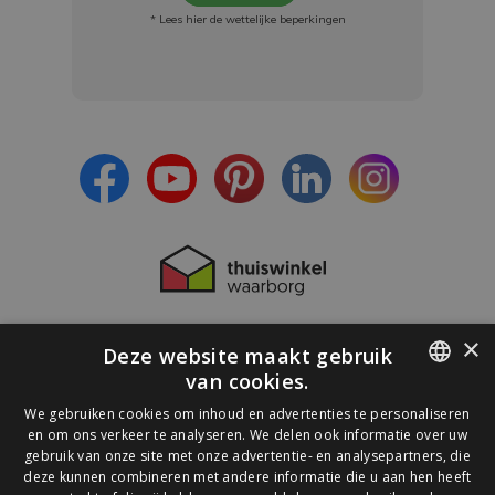
* Lees hier de wettelijke beperkingen
Meld je aan en:
- Blijf op de hoogte van alle acties
- Ontvang persoonlijke aanbiedingen
- Lees over de laatste ontwikkelingen
×
Deze website maakt gebruik
van cookies.
DUTCH
We gebruiken cookies om inhoud en advertenties te personaliseren
en om ons verkeer te analyseren. We delen ook informatie over uw
GERMAN
gebruik van onze site met onze advertentie- en analysepartners, die
deze kunnen combineren met andere informatie die u aan hen heeft