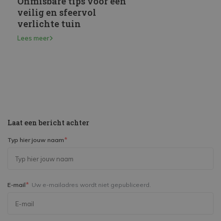
Onmisbare tips voor een
Inbouwspots kieze
op?
veilig en sfeervol
installeren
verlichte tuin
Lees meer
Lees meer
Laat een bericht achter
*
Typ hier jouw naam
*
E-mail
Uw e-mailadres wordt niet gepubliceerd.