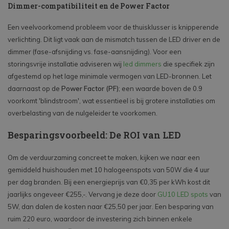
Dimmer-compatibiliteit en de Power Factor
Een veelvoorkomend probleem voor de thuisklusser is knipperende
verlichting. Dit ligt vaak aan de mismatch tussen de LED driver en de
dimmer (fase-afsnijding vs. fase-aansnijding). Voor een
storingsvrije installatie adviseren wij
led dimmers
die specifiek zijn
afgestemd op het lage minimale vermogen van LED-bronnen. Let
daarnaast op de
Power Factor (PF)
; een waarde boven de 0.9
voorkomt 'blindstroom', wat essentieel is bij grotere installaties om
overbelasting van de nulgeleider te voorkomen.
Besparingsvoorbeeld: De ROI van LED
Om de verduurzaming concreet te maken, kijken we naar een
gemiddeld huishouden met 10 halogeenspots van 50W die 4 uur
per dag branden. Bij een energieprijs van €0,35 per kWh kost dit
jaarlijks ongeveer €255,-. Vervang je deze door
GU10 LED spots
van
5W, dan dalen de kosten naar €25,50 per jaar. Een besparing van
ruim 220 euro, waardoor de investering zich binnen enkele