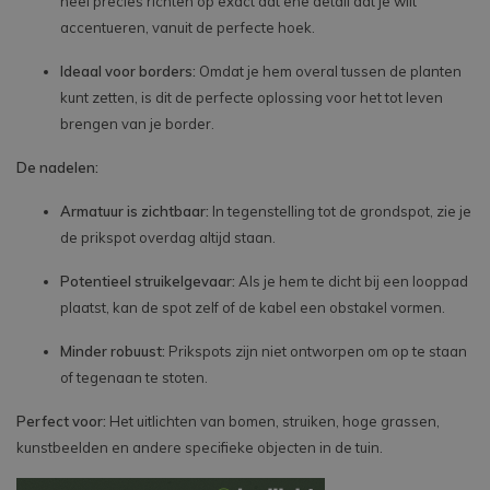
heel precies richten op exact dat ene detail dat je wilt
accentueren, vanuit de perfecte hoek.
Ideaal voor borders:
Omdat je hem overal tussen de planten
kunt zetten, is dit de perfecte oplossing voor het tot leven
brengen van je border.
De nadelen:
Armatuur is zichtbaar:
In tegenstelling tot de grondspot, zie je
de prikspot overdag altijd staan.
Potentieel struikelgevaar:
Als je hem te dicht bij een looppad
plaatst, kan de spot zelf of de kabel een obstakel vormen.
Minder robuust:
Prikspots zijn niet ontworpen om op te staan
of tegenaan te stoten.
Perfect voor:
Het uitlichten van bomen, struiken, hoge grassen,
kunstbeelden en andere specifieke objecten in de tuin.