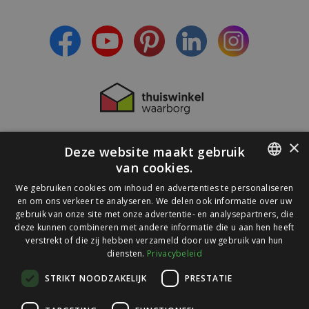
- Lees over de laatste ontwikkelingen
×
Deze website maakt gebruik
van cookies.
DUTCH
We gebruiken cookies om inhoud en advertenties te personaliseren
en om ons verkeer te analyseren. We delen ook informatie over uw
GERMAN
gebruik van onze site met onze advertentie- en analysepartners, die
deze kunnen combineren met andere informatie die u aan hen heeft
verstrekt of die zij hebben verzameld door uw gebruik van hun
diensten.
Privacybeleid
© 2026 Ledlichtdiscounter.nl
STRIKT NOODZAKELIJK
PRESTATIE
Wij scoren een