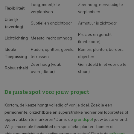
Laag, moeilijk te
Zeer hoog, eenvoudig te
Flexibiliteit
verplaatsen
verplaatsen
Uiterlijk
Subtiel en onzichtbaar
Armatuur is zichtbaar
(overdag)
Precies en gericht
Lichtrichting
Meestal recht omhoog
(kantelbaar)
Ideale
Paden, opritten, gevels,
Bomen, planten, borders,
Toepassing
terrassen
objecten
Zeer hoog (vaak
Gemiddeld (niet voor op te
Robuustheid
overrijdbaar)
staan)
De juiste spot voor jouw project
Kortom, de keuze hangt volledig af van je doel. Zoek je een
permanente, onzichtbare en superstrakke
manier om looproutes of
oppervlakken te markeren? Dan is de
grondspot
jouw beste vriend.
Wil je maximale
flexibiliteit
om specifieke planten, bomen of
objecten
gericht
in de schijnwerpers te zetten? Dan is de
prikspot