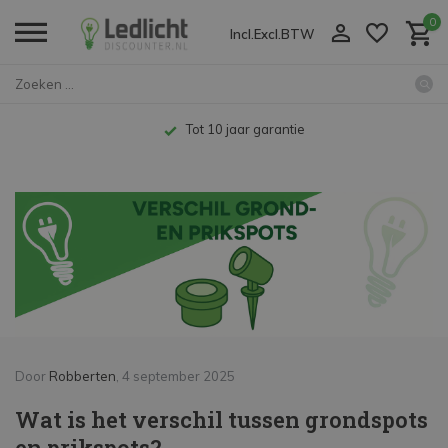
0
Incl.
Excl.
BTW
Home
Wat is het verschil tussen gro...
Kenniscentrum
Tot 10 jaar garantie
Door
Robberten
, 4 september 2025
Wat is het verschil tussen grondspots
en prikspots?