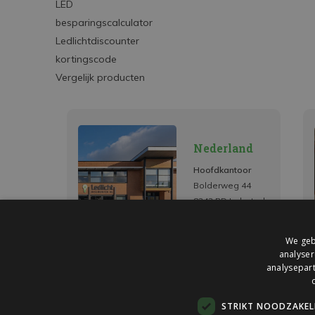
LED
besparingscalculator
Ledlichtdiscounter
kortingscode
Vergelijk producten
Nederland
Hoofdkantoor
Bolderweg 44
8243 RD Lelystad
We geb
analyser
analysepart
STRIKT NOODZAKELI