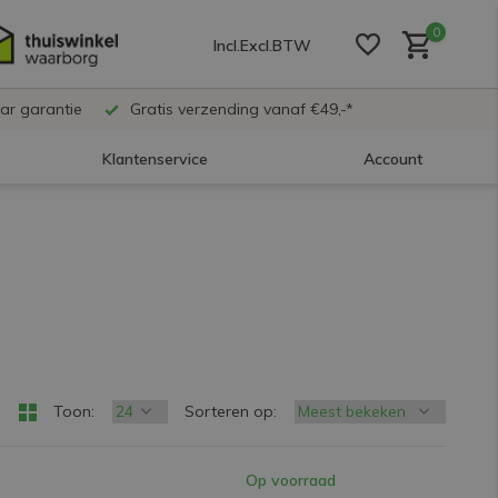
0
Incl.
Excl.
BTW
ar garantie
Gratis verzending vanaf €49,-*
Klantenservice
Account
Account aanmaken
Account aanmaken
Account aanmaken
Toon:
Sorteren op:
Op voorraad