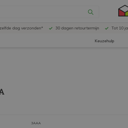
ezelfde dag verzonden*
30 dagen retourtermijn
Tot 10 ja
Keuzehulp
A
3AAA