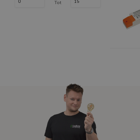
Tot
LED Strips
Decoratieve verlichting
LED Buitenverlichting
LED Noodverlichting
Installatiemateriaal
Mega Sale
Verduurzaming
LED TL verlichting