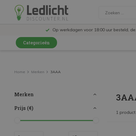
Op werkdagen voor 18:00 uur besteld, d
Categorieën
LED Lampen en Spots
LED Railspots
Home
Merken
3AAA
LED Panelen
Merken
3AA
LED TL
LED Plafondlampen en Wandlampen
Prijs (€)
1 product
LED Schijnwerpers
LED High Bay lampen