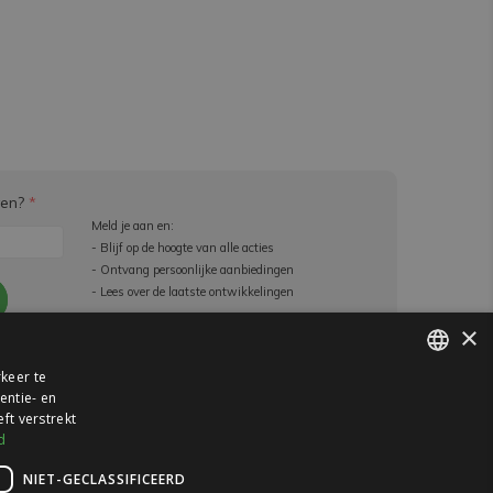
ven?
*
Meld je aan en:
- Blijf op de hoogte van alle acties
- Ontvang persoonlijke aanbiedingen
- Lees over de laatste ontwikkelingen
×
e beperkingen
keer te
entie- en
DUTCH
ft verstrekt
GERMAN
d
NIET-GECLASSIFICEERD