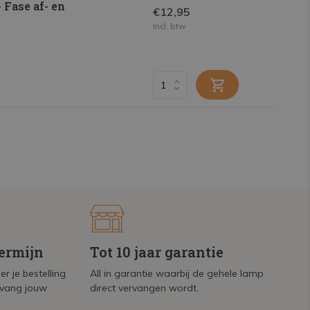
Fase af- en
€12,95
Incl. btw
termijn
Tot 10 jaar garantie
r je bestelling
All in garantie waarbij de gehele lamp
tvang jouw
direct vervangen wordt.