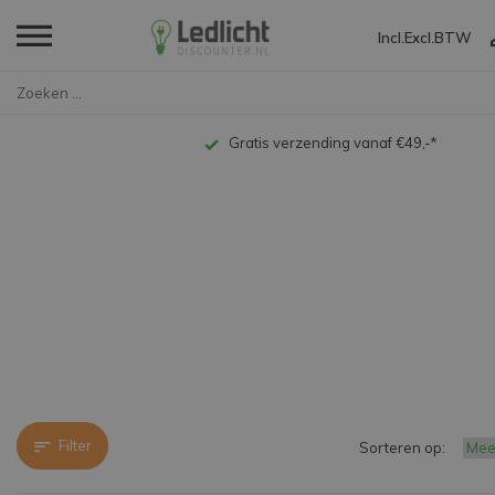
Incl.
Excl.
BTW
Home
Merken
Kafler
Gratis verzending vanaf €49,-*
Filter
Sorteren op: