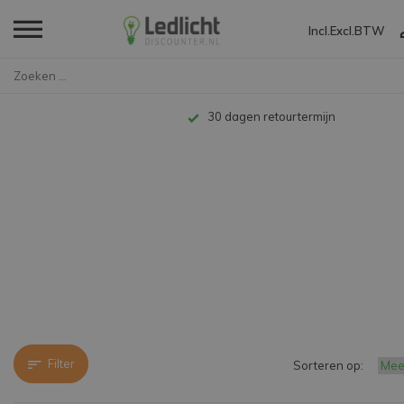
Incl.
Excl.
BTW
Home
Merken
lival
30 dagen retourtermijn
Filter
Sorteren op: