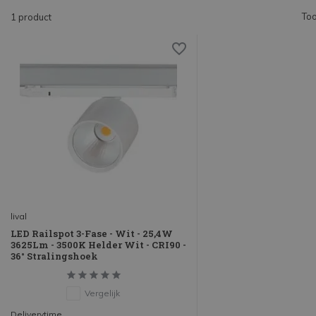
Too
1 product
lival
LED Railspot 3-Fase - Wit - 25,4W
3625Lm - 3500K Helder Wit - CRI90 -
36° Stralingshoek
Vergelijk
Deliverytime