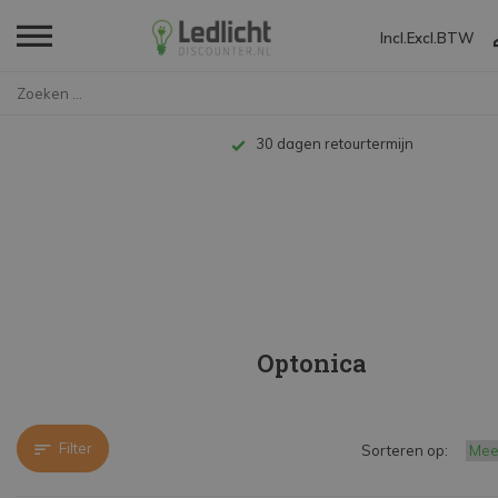
Incl.
Excl.
BTW
Home
Merken
Optonica
30 dagen retourtermijn
Optonica
Filter
Sorteren op: