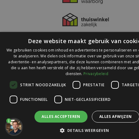
Deze website maakt gebruik van cooki
We gebruiken cookies om inhoud en advertenties te personaliseren en
te analyseren. We delen ook informatie over uw gebruik van onze s
advertentie- en analysepartners, die deze kunnen combineren met and
die u aan hen heeft verstrekt of die zij hebben verzameld door uw ge
© 2026 Ledlichtdiscounter.nl
diensten.
Privacybeleid
STRIKT NOODZAKELIJK
PRESTATIE
TARGET
Wij scoren een
9,1
op
9,1
Webwinkelkeur
FUNCTIONEEL
NIET-GECLASSIFICEERD
ALLES ACCEPTEREN
ALLES AFWIJZEN
1
DETAILS WEERGEVEN