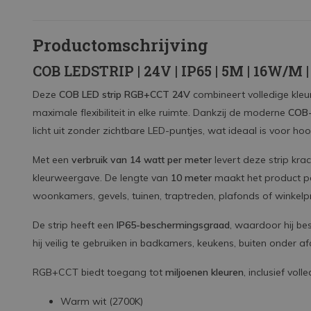
Productomschrijving
COB LEDSTRIP | 24V | IP65 | 5M | 16W/M
Deze
COB LED strip RGB+CCT 24V
combineert volledige kleur
maximale flexibiliteit in elke ruimte. Dankzij de moderne
COB-
licht uit zonder zichtbare LED-puntjes, wat ideaal is voor ho
Met een
verbruik van 14 watt per meter
levert deze strip kra
kleurweergave. De lengte van
10 meter
maakt het product pe
woonkamers, gevels, tuinen, traptreden, plafonds of winkelp
De strip heeft een
IP65-beschermingsgraad
, waardoor hij be
hij veilig te gebruiken in badkamers, keukens, buiten onder a
RGB+CCT biedt toegang tot
miljoenen kleuren
, inclusief voll
Warm wit (2700K)