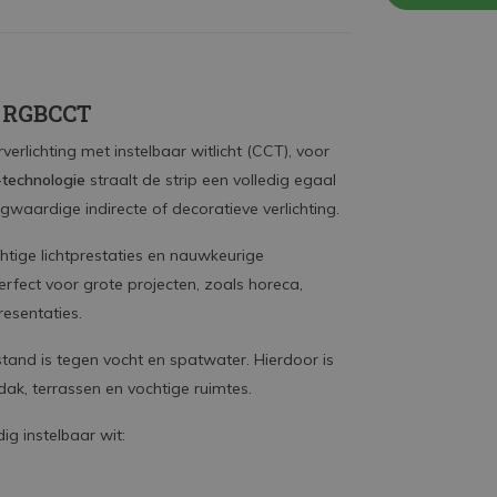
 | RGBCCT
verlichting met instelbaar witlicht (CCT), voor
technologie
straalt de strip een volledig egaal
ogwaardige indirecte of decoratieve verlichting.
chtige lichtprestaties en nauwkeurige
rfect voor grote projecten, zoals horeca,
resentaties.
stand is tegen vocht en spatwater. Hierdoor is
fdak, terrassen en vochtige ruimtes.
edig instelbaar wit: