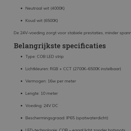
Neutraal wit (4000K)
Koud wit (6500K)
De 24V-voeding zorgt voor stabiele prestaties, minder spann
Belangrijkste specificaties
Type: COB LED strip
Lichtkleuren: RGB + CCT (2700K–6500K instelbaar)
Vermogen: 16w per meter
Lengte: 10 meter
Voeding: 24V DC
Beschermingsgraad: IP65 (spatwaterdicht)
LED-technologie: COB – egaal licht zonder hotspots