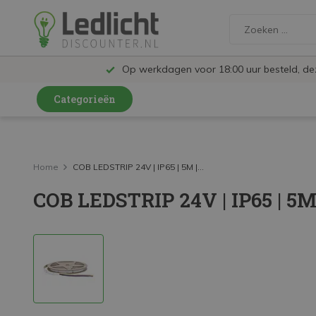
Op werkdagen voor 18:00 uur besteld, d
Categorieën
LED Lampen en Spots
LED Railspots
Home
COB LEDSTRIP 24V | IP65 | 5M |...
COB LEDSTRIP 24V | IP65 | 5
LED Panelen
LED TL
LED Plafondlampen en Wandlampen
LED Schijnwerpers
LED High Bay lampen