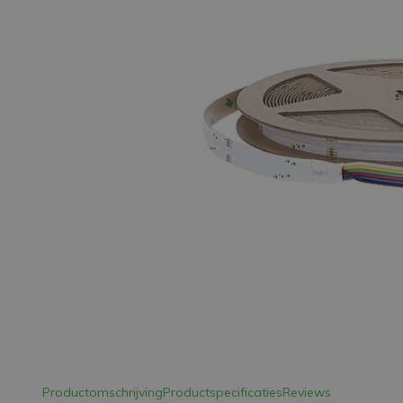
LED Strips
Decoratieve verlichting
LED Buitenverlichting
LED Noodverlichting
Installatiemateriaal
Mega Sale
Verduurzaming
LED TL verlichting
Productomschrijving
Productspecificaties
Reviews