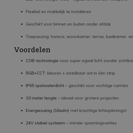
Flexibel en makkelijk te installeren
Geschikt voor binnen en buiten onder afdak
Toepassing: horeca, woonkamer, terras, badkamer, win
Voordelen
COB-technologie
voor super egaal licht zonder zichtb
RGB+CCT
: kleuren + instelbaar wit in één strip
IP65 spatwaterdicht
– geschikt voor vochtige ruimtes
10 meter lengte
– ideaal voor grotere projecten
Energiezuinig (16w/m)
met krachtige lichtopbrengst
24V stabiel systeem
– minder spanningsverlies