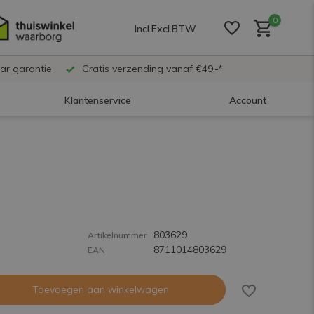
0
Incl.
Excl.
BTW
ar garantie
Gratis verzending vanaf €49,-*
Klantenservice
Account
Account aanmaken
Account aanmaken
803629
Account aanmaken
Artikelnummer
8711014803629
EAN
Toevoegen aan winkelwagen