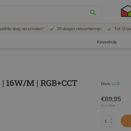
ezelfde dag verzonden*
30 dagen retourtermijn
Tot 10 ja
Keuzehulp
M | 16W/M | RGB+CCT
Merk:
LCB
€89,95
Incl. btw