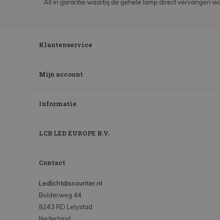
All in garantie waarbij de gehele lamp direct vervangen wo
Klantenservice
Mijn account
Informatie
LCB LED EUROPE B.V.
Contact
Ledlichtdiscounter.nl
Bolderweg 44
8243 RD Lelystad
Nederland