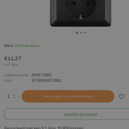
Merk:
ION Industries
€11,27
Incl. btw
ION972881
Artikelnummer
8718836972881
EAN
Toevoegen aan winkelwagen
Vergelijk dit product
Beoordeeld met een 9,1 door 35.808 klanten